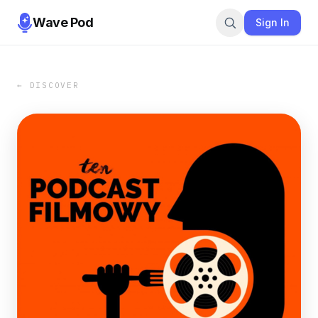
Wave Pod
Sign In
← DISCOVER