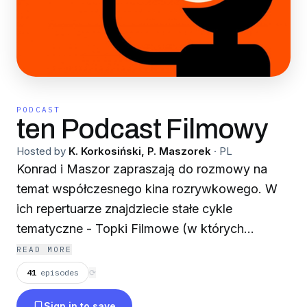
PODCAST
ten Podcast Filmowy
Hosted by
K. Korkosiński, P. Maszorek
·
PL
Konrad i Maszor zapraszają do rozmowy na
temat współczesnego kina rozrywkowego. W
ich repertuarze znajdziecie stałe cykle
tematyczne - Topki Filmowe (w których
chłopaki wybierają pięć najlepszych filmów z
READ MORE
danego roku), przegląd Kinowego Uniwersum
41
episodes
⟳
Marvela, Piekło Filmowe (czyli rozmowa o
Sign in to save