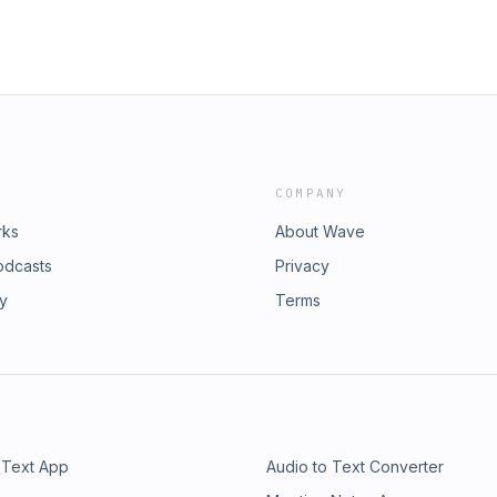
COMPANY
rks
About Wave
odcasts
Privacy
ry
Terms
 Text App
Audio to Text Converter