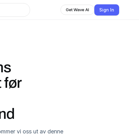
Sign In
Get Wave AI
ns
 før
ånd
ommer vi oss ut av denne