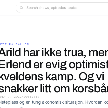
TETT PÅ BALLEN
Arild har ikke trua, me
Erlend er evig optimist
kveldens kamp. Og vi
snakker litt om korsb
JULY 7, 2022
·
00:32:37
Sisteplass og en tung økonomisk situasjon. Hvordan k