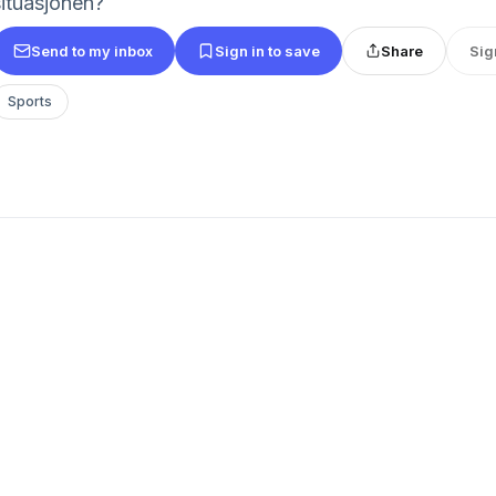
situasjonen?
Send to my inbox
Sign in to save
Share
Sig
Sports