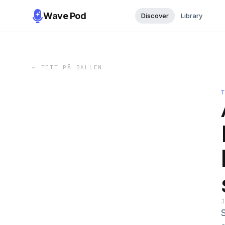
Wave Pod
Discover
Library
←
TETT PÅ BALLEN