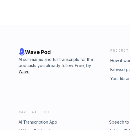
PRODUCT
Wave Pod
AI summaries and full transcripts for the
How it wo
podcasts you already follow. Free, by
Browse p
Wave
.
Your libra
WAVE AI TOOLS
AI Transcription App
Speech to