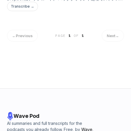
リー！ [カテゴリ：写真] [バージョン：1.0] [価格：無料]
Transcribe →
[iTunesプレビューで見る]
←
Previous
Next
→
PAGE
1
OF
1
Wave Pod
AI summaries and full transcripts for the
podcasts you already follow. Free, by
Wave
.