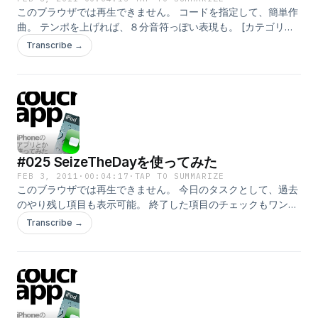
このブラウザでは再生できません。 コードを指定して、簡単作
曲。 テンポを上げれば、８分音符っぽい表現も。 [カテゴリ：
ミュージック] [バージョン：1.00] [価格：無料] [iTunesプレビ
Transcribe →
ューで見る]
#025 SeizeTheDayを使ってみた
FEB 3, 2011
·
00:04:17
·
TAP TO SUMMARIZE
このブラウザでは再生できません。 今日のタスクとして、過去
のやり残し項目も表示可能。 終了した項目のチェックもワンタ
ッチ！ [カテゴリ：仕事効率化] [バージョン：1.2.5] [価格：無
Transcribe →
料] [iTunesプレビューで見る]