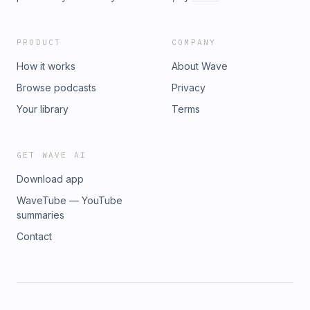
PRODUCT
COMPANY
How it works
About Wave
Browse podcasts
Privacy
Your library
Terms
GET WAVE AI
Download app
WaveTube — YouTube
summaries
Contact