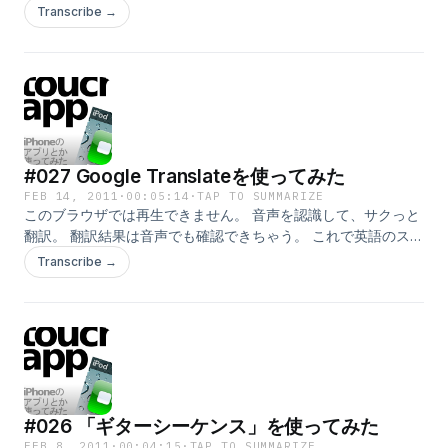
リ：ゲーム] [バージョン：2.81] [価格：無料] [iTunesプレビュ
Transcribe →
ーで見る]
#027 Google Translateを使ってみた
FEB 14, 2011
·
00:05:14
·
TAP TO SUMMARIZE
このブラウザでは再生できません。 音声を認識して、サクっと
翻訳。 翻訳結果は音声でも確認できちゃう。 これで英語のスピ
ーチも怖くないっ(^^) [カテゴリ：レファレンス] [バージョン：
Transcribe →
1.0.0.926 ] [価格：無料] [iTunesプレビューで見る]
#026 「ギターシーケンス」を使ってみた
FEB 8, 2011
·
00:04:15
·
TAP TO SUMMARIZE