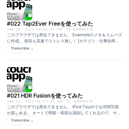
#022 Tap2Ever Freeを使ってみた
JAN 18, 2011
·
00:03:47
·
TAP TO SUMMARIZE
このブラウザでは再生できません。 Evernoteのメモをスムーズ
に作成。 保存も高速でストレス無し！ [カテゴリ：仕事効率化]
[バージョン：1.1.2] [価格：無料] [iTunesプレビューで見る]
Transcribe →
#021 HDR Fusionを使ってみた
JAN 13, 2011
·
00:03:27
·
TAP TO SUMMARIZE
このブラウザでは再生できません。 iPod TouchでもHDR写真
が楽しめる。 オートで明部・暗部を識別してくれるので、サク
ッと撮るだけ！ [カテゴリ：写真] [バージョン：1.0] [価格：無
Transcribe →
料] [iTunesプレビューで見る]