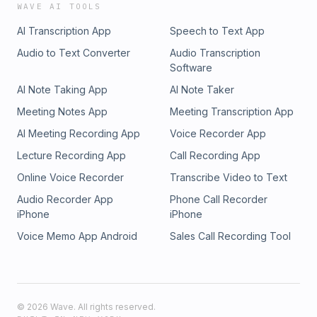
WAVE AI TOOLS
AI Transcription App
Speech to Text App
Audio to Text Converter
Audio Transcription
Software
AI Note Taking App
AI Note Taker
Meeting Notes App
Meeting Transcription App
AI Meeting Recording App
Voice Recorder App
Lecture Recording App
Call Recording App
Online Voice Recorder
Transcribe Video to Text
Audio Recorder App
Phone Call Recorder
iPhone
iPhone
Voice Memo App Android
Sales Call Recording Tool
©
2026
Wave. All rights reserved.