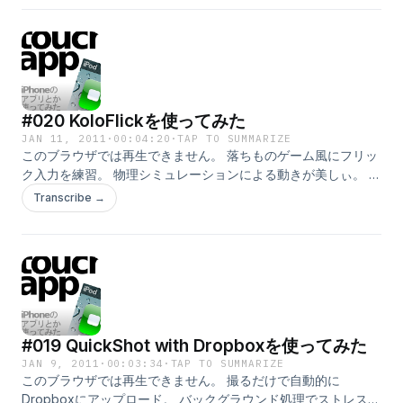
#020 KoloFlickを使ってみた
JAN 11, 2011
·
00:04:20
·
TAP TO SUMMARIZE
このブラウザでは再生できません。 落ちものゲーム風にフリッ
ク入力を練習。 物理シミュレーションによる動きが美しぃ。 は
やくゲームが楽しめる程度まで上手くなりたい… [カテゴリ：ユ
Transcribe →
ーティリティ] [バージョン：2.0] [価格：無料] [iTunesプレビ
ューで見る]
#019 QuickShot with Dropboxを使ってみた
JAN 9, 2011
·
00:03:34
·
TAP TO SUMMARIZE
このブラウザでは再生できません。 撮るだけで自動的に
Dropboxにアップロード。 バックグラウンド処理でストレスフ