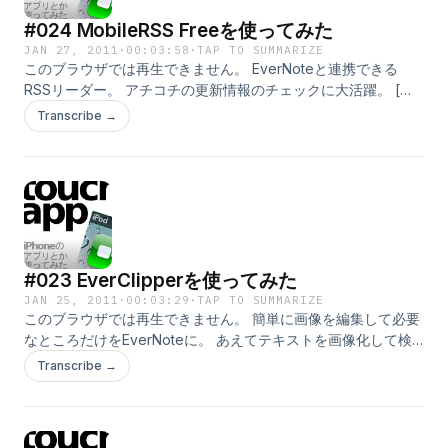
#024 MobileRSS Freeを使ってみた
JAN 27, 2011
·
00:03:58
·
TAP TO SUMMARIZE
このブラウザでは再生できません。 EverNoteと連携できる
RSSリーダー。 アチコチの更新情報のチェックに大活躍。 [カ
テゴリ：ニュース] [バージョン：3.2.1] [価格：無料] [iTunesプ
Transcribe →
レビューで見る]
#023 EverClipperを使ってみた
JAN 25, 2011
·
00:03:29
·
TAP TO SUMMARIZE
このブラウザでは再生できません。 簡単に画像を編集して必要
なところだけをEverNoteに。 あえてテキストを画像化して検
索するのも楽しい(^^; [カテゴリ：仕事効率化] [バージョン：
Transcribe →
1.2] [価格：無料] [iTunesプレビューで見る]