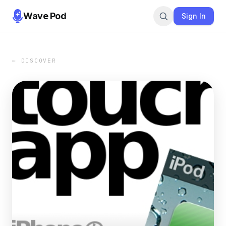
Wave Pod
Sign In
← DISCOVER