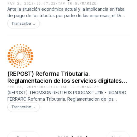
Dr César Litvin
MAY 2, 2019
·
00:07:22
·
TAP TO SUMMARIZE
Ante la situación económica actual y la implicancia en falta
de pago de los tributos por parte de las empresas, el Dr
César Litvin especialista tributario, nos comenta cuál sería su
Transcribe →
propuesta de cancelación de deudas fiscales con los Bonar
2020, vía moratoria.
(REPOST) Reforma Tributaria.
Reglamentacion de los servicios digitales
en el IVA - Ricardo Ferraro
FEB 23, 2019
·
00:10:24
·
TAP TO SUMMARIZE
(REPOST) THOMSON REUTERS PODCAST #115 - RICARDO
FERRARO Reforma Tributaria. Reglamentacion de los
servicios digitales en el IVA.
Transcribe →