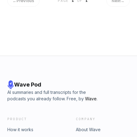
←
Previous
Next
→
PAGE
1
OF
1
Wave Pod
AI summaries and full transcripts for the
podcasts you already follow. Free, by
Wave
.
PRODUCT
COMPANY
How it works
About Wave