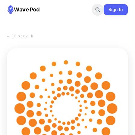
Wave Pod
Sign In
← DISCOVER