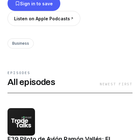
Sign in to save
Listen on Apple Podcasts
Business
EPISODES
All episodes
NEWEST FIRST
E39 Piloto de Avión Ramón Vallés: El