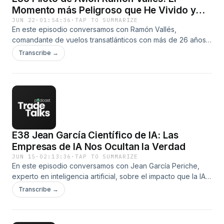
Momento más Peligroso que He Vivido y
Cómo Sobreviví.
JUN 22
·
01:54:36
·
TAP TO SUMMARIZE
En este episodio conversamos con Ramón Vallés,
comandante de vuelos transatlánticos con más de 26 años
de experiencia, sobre los mitos y realidades de la aviación
Transcribe →
comercial. Hablamos de turbulencias, aterrizajes de
emergencia, protocolos de seguridad, el famoso milagro
del río Hudson, accidentes aéreos, entrenamiento de
pilotos y las verdaderas probabilidades de sufrir un
accidente. Una charla fascinante que revela cómo funciona
la aviación desde dentro y por qué volar sigue siendo el
medio de transporte más seguro del mundo. ✈️#DalePlay y
E38 Jean García Científico de IA: Las
#LearnWhileInvesting
Empresas de IA Nos Ocultan la Verdad
JUN 15
·
02:13:36
·
TAP TO SUMMARIZE
En este episodio conversamos con Jean García Periche,
experto en inteligencia artificial, sobre el impacto que la IA
tendrá en el futuro del trabajo, la economía y la sociedad.
Transcribe →
Exploramos cómo la automatización está transformando
profesiones completas, el avance hacia una posible
superinteligencia, los riesgos de concentración de poder