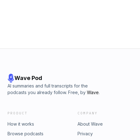
empresarial. Una conversación honesta que va mucho más
allá del fitness.#DalePlay y #LearnWhileInvesting
Wave Pod
AI summaries and full transcripts for the
podcasts you already follow. Free, by
Wave
.
PRODUCT
COMPANY
How it works
About Wave
Browse podcasts
Privacy