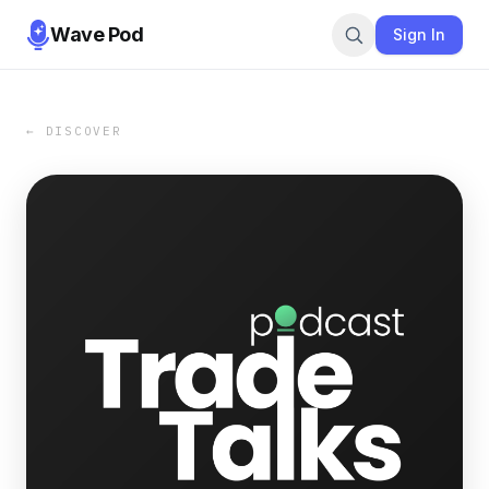
Wave Pod
Sign In
← DISCOVER