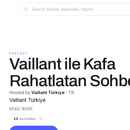
PODCAST
Vaillant ile Kafa
Rahatlatan Sohbe
Hosted by
Vaillant Türkiye
·
TR
Vaillant Türkiye
READ MORE
14
episodes
⟳