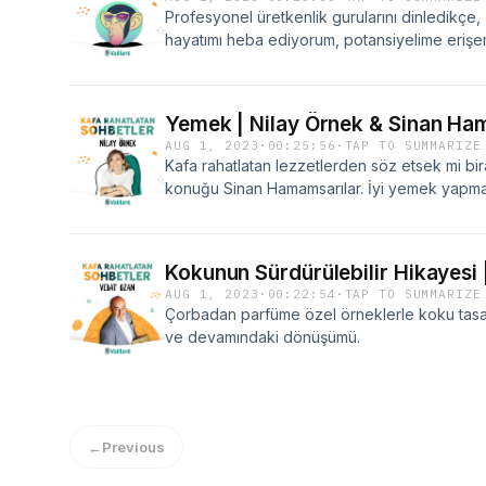
Profesyonel üretkenlik gurularını dinledikçe
hayatımı heba ediyorum, potansiyelime eriş
kendimi, her anımı verimli geçirmem lazım, ah
mutsuz mu oluyorsunuz? Bir miktar çaba göst
da "benim adım Hıdır, elimden gelen budur" 
Yemek | Nilay Örnek & Sinan 
rahatlığıyla.
AUG 1, 2023
·
00:25:56
·
TAP TO SUMMARIZE
Kafa rahatlatan lezzetlerden söz etsek mi bi
konuğu Sinan Hamamsarılar. İyi yemek yapmanın
dönemde hangi tatlar, hangi 'lezzetli' şehirle
kalacak bir kısa sohbet sizleri bekliyor.
Kokunun Sürdürülebilir Hikayesi
AUG 1, 2023
·
00:22:54
·
TAP TO SUMMARIZE
Çorbadan parfüme özel örneklerle koku tasarı
ve devamındaki dönüşümü.
←
Previous