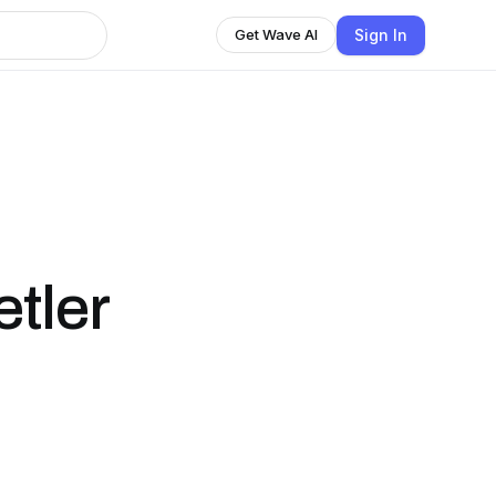
Sign In
Get Wave AI
tler