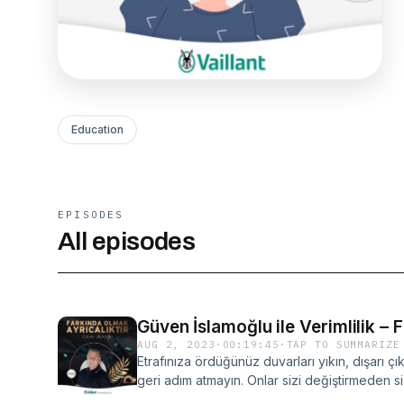
Education
EPISODES
All episodes
Güven İslamoğlu ile Verimlilik – 
AUG 2, 2023
·
00:19:45
·
TAP TO SUMMARIZE
Etrafınıza ördüğünüz duvarları yıkın, dışarı ç
geri adım atmayın. Onlar sizi değiştirmeden si
içinde sıkışıp kalırsınız.