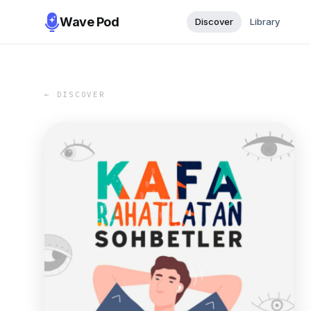
Wave Pod
Discover
Library
← DISCOVER