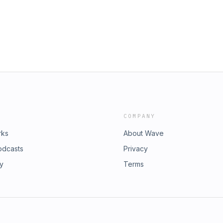
COMPANY
rks
About Wave
odcasts
Privacy
ry
Terms