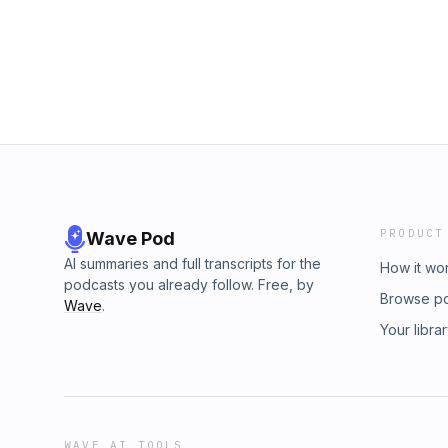
PRODUCT
Wave Pod
AI summaries and full transcripts for the
How it wo
podcasts you already follow. Free, by
Browse p
Wave
.
Your libra
WAVE AI TOOLS