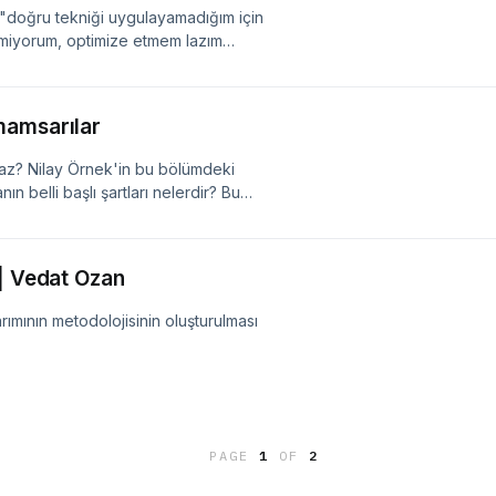
, "doğru tekniği uygulayamadığım için
emiyorum, optimize etmem lazım
 bir bilsem doğru teknği" diye diye
ermemiz lazım, evet, ama bir noktada
diyebilmemiz de lazım gönül
Hamamsarılar
raz? Nilay Örnek'in bu bölümdeki
 belli başlı şartları nelerdir? Bu
r kendilerini özletti? Tadı damakta
 | Vedat Ozan
mının metodolojisinin oluşturulması
PAGE
1
OF
2