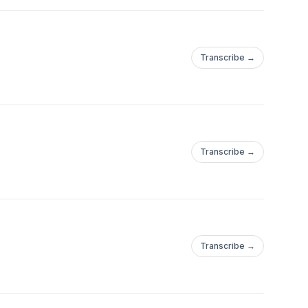
Transcribe →
Transcribe →
Transcribe →