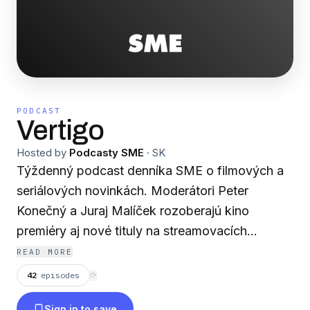
PODCAST
Vertigo
Hosted by
Podcasty SME
·
SK
Týždenný podcast denníka SME o filmových a
seriálových novinkách. Moderátori Peter
Konečný a Juraj Malíček rozoberajú kino
premiéry aj nové tituly na streamovacích
službách, ktoré sa oplatí vidieť a venujú sa aj
READ MORE
novinkám, ktorým by ste sa radšej mali vyhnúť.
42
episodes
⟳
Nová epizóda vychádza každú sobotu.
Sign in to save