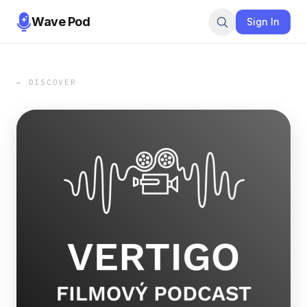
Wave Pod
Sign In
← DISCOVER