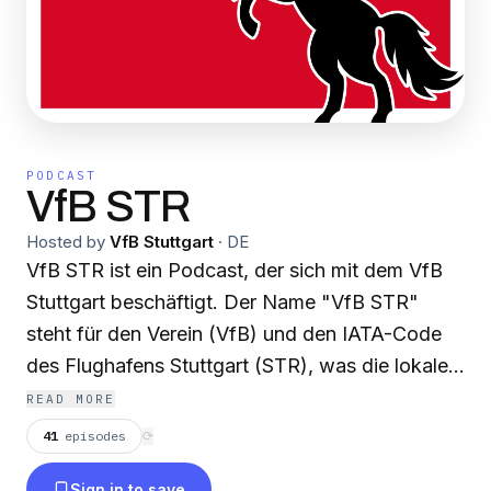
PODCAST
VfB STR
Hosted by
VfB Stuttgart
·
DE
VfB STR ist ein Podcast, der sich mit dem VfB
Stuttgart beschäftigt. Der Name "VfB STR"
steht für den Verein (VfB) und den IATA-Code
des Flughafens Stuttgart (STR), was die lokale
Verbundenheit unterstreicht. Der Podcast bietet
READ MORE
eine Mischung aus Spielanalysen,
41
episodes
⟳
Vereinsneuigkeiten, Interviews und
Sign in to save