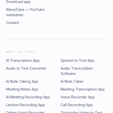
Download app
WaveTube — YouTube
summaries
Contact
WAVE AI TOOLS
AI Transcription App
Speech to Text App
Audio to Text Converter
Audio Transcription
Software
AI Note Taking App
AI Note Taker
Meeting Notes App
Meeting Transcription App
AI Meeting Recording App
Voice Recorder App
Lecture Recording App
Call Recording App
Online Voice Recorder
Transcribe Video to Text