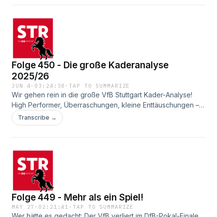
Discord Server: https://discord.gg/zY4ydHssUc STR auf
Oliver
Instagram: https://www.instagram.com/vfbxstr Photo by
Pressefoto Baumann
Folge 450 - Die große Kaderanalyse
2025/26
JUN 4
·
03:24:58
·
TAP TO SUMMARIZE
Wir gehen rein in die große VfB Stuttgart Kader-Analyse!
High Performer, Überraschungen, kleine Enttäuschungen –
alles ist mit dabei. SHOWNOTES: STR Discord Server
Transcribe →
Spieler der Saison - die Tabelle erstellt von Jonathan
Rasenfunk mit Sebastian - Eine neue Hoeneß-Masterclass
Folge 449 - Mehr als ein Spiel!
MAY 27
·
02:21:41
·
TAP TO SUMMARIZE
Wer hätte es gedacht: Der VfB verliert im DfB-Pokal-Finale