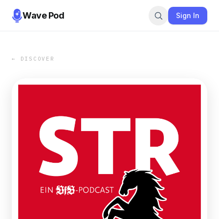
Wave Pod
Sign In
← DISCOVER