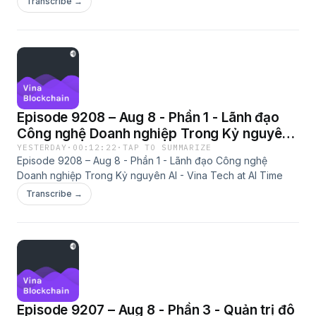
Transcribe →
Episode 9208 – Aug 8 - Phần 1 - Lãnh đạo
Công nghệ Doanh nghiệp Trong Kỷ nguyên
AI - Vina Tech at AI Time
YESTERDAY
·
00:12:22
·
TAP TO SUMMARIZE
Episode 9208 – Aug 8 - Phần 1 - Lãnh đạo Công nghệ
Doanh nghiệp Trong Kỷ nguyên AI - Vina Tech at AI Time
Transcribe →
Episode 9207 – Aug 8 - Phần 3 - Quản trị đô