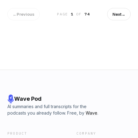
←
Previous
Next
→
PAGE
1
OF
74
Wave Pod
AI summaries and full transcripts for the
podcasts you already follow. Free, by
Wave
.
PRODUCT
COMPANY