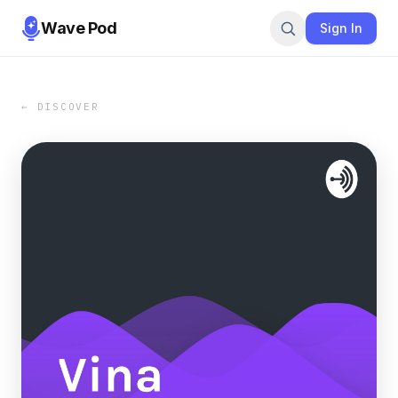
Wave Pod
Sign In
← DISCOVER