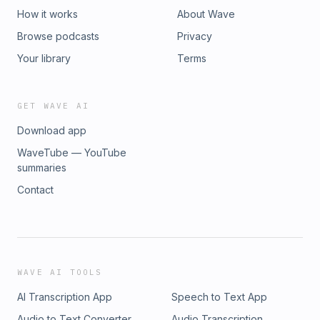
How it works
About Wave
Browse podcasts
Privacy
Your library
Terms
GET WAVE AI
Download app
WaveTube — YouTube
summaries
Contact
WAVE AI TOOLS
AI Transcription App
Speech to Text App
Audio to Text Converter
Audio Transcription