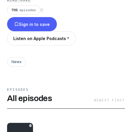
READ MORE
735
episodes
⟳
Sign in to save
Listen on Apple Podcasts
News
EPISODES
All episodes
NEWEST FIRST