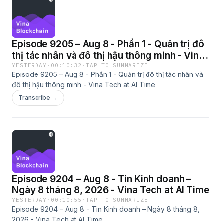
Episode 9205 – Aug 8 - Phần 1 - Quản trị đô
thị tác nhân và đô thị hậu thông minh - Vina
Tech at AI Time
YESTERDAY
·
00:10:32
·
TAP TO SUMMARIZE
Episode 9205 – Aug 8 - Phần 1 - Quản trị đô thị tác nhân và
đô thị hậu thông minh - Vina Tech at AI Time
Transcribe →
Episode 9204 – Aug 8 - Tin Kinh doanh –
Ngày 8 tháng 8, 2026 - Vina Tech at AI Time
YESTERDAY
·
00:10:55
·
TAP TO SUMMARIZE
Episode 9204 – Aug 8 - Tin Kinh doanh – Ngày 8 tháng 8,
2026 - Vina Tech at AI Time