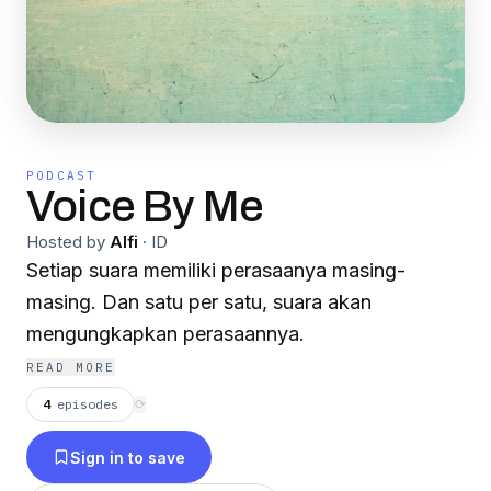
PODCAST
Voice By Me
Hosted by
Alfi
·
ID
Setiap suara memiliki perasaanya masing-
masing. Dan satu per satu, suara akan
mengungkapkan perasaannya.
READ MORE
4
episodes
⟳
Sign in to save