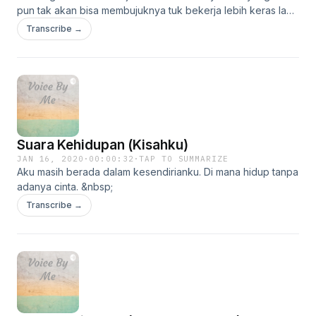
pun tak akan bisa membujuknya tuk bekerja lebih keras lagi.
Hanya Istirahlah yang mampu mengobatinya.
Transcribe →
Suara Kehidupan (Kisahku)
JAN 16, 2020
·
00:00:32
·
TAP TO SUMMARIZE
Aku masih berada dalam kesendirianku. Di mana hidup tanpa
adanya cinta. &nbsp;
Transcribe →