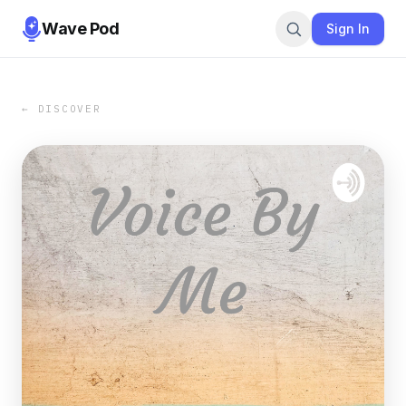
Wave Pod
Sign In
← DISCOVER