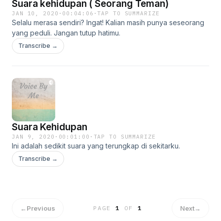
Suara kehidupan ( Seorang Teman)
JAN 10, 2020
·
00:04:06
·
TAP TO SUMMARIZE
Selalu merasa sendiri? Ingat! Kalian masih punya seseorang
yang peduli. Jangan tutup hatimu.
Transcribe →
Suara Kehidupan
JAN 9, 2020
·
00:01:00
·
TAP TO SUMMARIZE
Ini adalah sedikit suara yang terungkap di sekitarku.
Transcribe →
←
Previous
Next
→
PAGE
1
OF
1