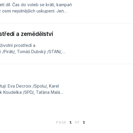
tí díl. Čas do voleb se krátí, kampaň
 z osmi nejsilnějších uskupení. Jen
litických lídrů, kterým průzkum
 Předseda Pirátů Zdeněk Hřib a
katelevize.cz/porady/17113857060-
středí a zemědělství
ivotní prostředí a
ý /Piráti/, Tomáš Dubský /STAN/,
 Marie Pěnčíková /Stačilo!/, Berenika
romír Wasserbauer
lanek/domaci/predvolebni-debata-o-
ují: Eva Decroix /Spolu/, Karel
ěk Koudelka /SPD/, Taťána Malá
á /Stačilo!/, Renata Vesecká
rady/17113857060-volby-
PAGE
1
OF
1