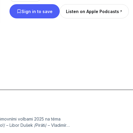
o budoucnosti republiky.
Sign in to save
Listen on Apple Podcasts
a
ěmovními volbami 2025 na téma
/ – Libor Dušek /Piráti/ – Vladimír
AN/ – Alena Schillerová /ANO/ –