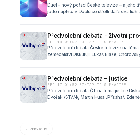
Duel – nový pořad České televize – a jeho tře
jede naplno. V Duelu se střetli další dva lídři
jasné odpovědi na zásadní otázky. Setkání po
volebního potenciálu přisoudil 3. a 4. místo.
předseda STAN Vít Rakušan.https://www.ces
Předvolební debata - životní pro
volby-2025/225411033600921/
SEP 18
·
01:57:53
·
TAP TO SUMMARIZE
Předvolební debata České televize na téma ž
zemědělství.Diskutují: Lukáš Blažej Chorovsk
Milan Křupka /Přísaha/, Petra Novotná /SPD/,
Peštová /ANO/, Marek Výborný /SPOLU/, Ja
/Motoristé/.https://ct24.ceskatelevize.cz/c
Předvolební debata – justice
zivotnim-prostredi-a-zemedelstvi-365175
SEP 17
·
01:52:57
·
TAP TO SUMMARIZE
Předvolební debata ČT na téma justice.Diskut
Dvořák /STAN/, Martin Husa /Přísaha/, Zden
/ANO/, Jakub Michálek /Piráti/, Jana Turoňov
/Motoristé/https://www.ceskatelevize.cz/po
2025/225411033590917/
←
Previous