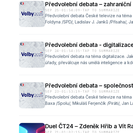
Předvolební debata – zahraniční 
2025/225411033390001/
SEP 25
·
01:54:09
·
TAP TO SUMMARIZE
Předvolební debata České televize na téma za
Foldyna /SPD/, Ladislav J. Janků /Přísaha/, Ja
/Motoristé/, Barbora Urbanová /STAN/, Rade
Votápek /Piráti/, Lubomír Zaorálek
/Stačilo!/https://www.ceskatelevize.cz/pora
Předvolební debata - digitalizac
2025/225411033590925/
SEP 24
·
01:54:35
·
TAP TO SUMMARIZE
Předvolební debata na téma digitalizace. Ja
úřady, převálcuje nás umělá inteligence a k
útoky?Diskutují: Michal Bláha /Piráti/, Benjami
/ANO/, Petr Kulhánek /STAN/, David Moos /Sta
Souhrada /Přísaha/ a Libor Vondráček
Předvolební debata – společnost
/SPD/.https://www.ceskatelevize.cz/porady/
SEP 23
·
01:53:19
·
TAP TO SUMMARIZE
2025/225411033590924/
Předvolební debata České televize na téma s
Baxa /Spolu/, Mikuláš Ferjenčík /Piráti/, Jan
Patrik Nacher /ANO/, Roman Roun /Stačilo!/, 
Antonín Staněk /Přísaha/https://www.ceskat
volby-2025/225411033590923/
Duel ČT24 – Zdeněk Hřib a Vít 
SEP 21
·
01:02:15
·
TAP TO SUMMARIZE