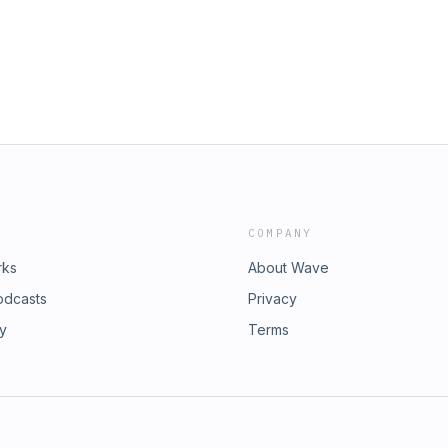
COMPANY
rks
About Wave
odcasts
Privacy
ry
Terms