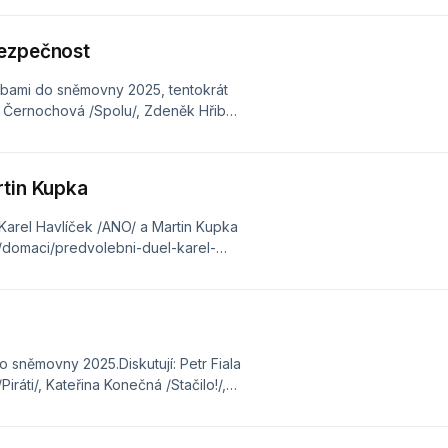
á /SPD/ – Petr Vokřál
dy/17113857060-volby-
bezpečnost
lbami do sněmovny 2025, tentokrát
a Černochová /Spolu/, Zdeněk Hřib
Motoristé/, Pavel Růžička /ANO/,
ačilo!/, Radovan Vích
/domaci/predvolebni-debata-o-
rtin Kupka
 Karel Havlíček /ANO/ a Martin Kupka
k/domaci/predvolebni-duel-karel-
 sněmovny 2025.Diskutují: Petr Fiala
iráti/, Kateřina Konečná /Stačilo!/,
D/, Vít Rakušan /STAN/, Róbert
ady/17113857060-volby-