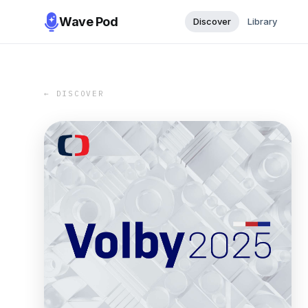
Wave Pod
Discover
Library
← DISCOVER