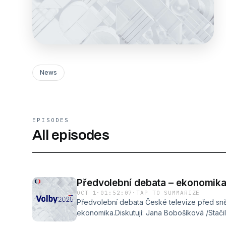
News
EPISODES
All episodes
Předvolební debata – ekonomik
OCT 1
·
01:52:07
·
TAP TO SUMMARIZE
Předvolební debata České televize před sn
ekonomika.Diskutují: Jana Bobošíková /Stačilo!
Pikora /Motoristé/ – Lucie Sedmihradská /ST