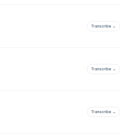
Transcribe →
Transcribe →
Transcribe →