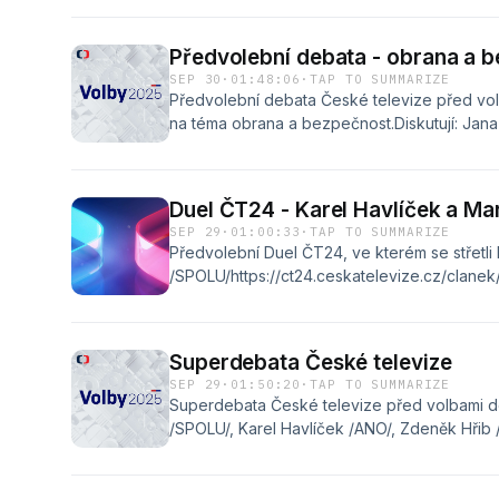
Zbyněk Stanjura /Spolu/ – Markéta Šichtařov
/Přísaha/https://www.ceskatelevize.cz/pora
Předvolební debata - obrana a 
2025/225411033591001/
SEP 30
·
01:48:06
·
TAP TO SUMMARIZE
Předvolební debata České televize před vo
na téma obrana a bezpečnost.Diskutují: Jan
/Piráti/, Petr Letocha /STAN/, Petr Macinka /
Róbert Šlachta /Přísaha/, Jaroslav Štefec /St
/SPD/.https://ct24.ceskatelevize.cz/clanek
Duel ČT24 - Karel Havlíček a Ma
bezpecnosti-a-obrane-365572
SEP 29
·
01:00:33
·
TAP TO SUMMARIZE
Předvolební Duel ČT24, ve kterém se střetli
/SPOLU/https://ct24.ceskatelevize.cz/clane
havlicek-a-martin-kupka-365524
Superdebata České televize
SEP 29
·
01:50:20
·
TAP TO SUMMARIZE
Superdebata České televize před volbami do
/SPOLU/, Karel Havlíček /ANO/, Zdeněk Hřib /P
Petr Macinka /Motoristé/, Tomio Okamura /SP
Šlachta /Přísaha/.Moderuje: Marcela
Augustováhttps://www.ceskatelevize.cz/por