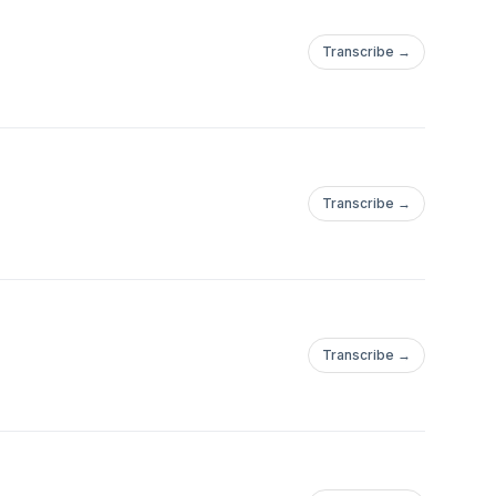
Transcribe →
Transcribe →
Transcribe →