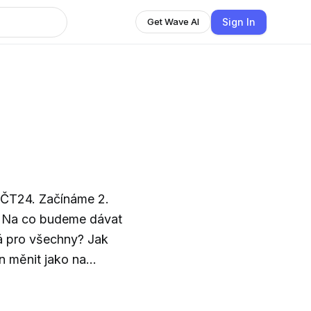
Sign In
Get Wave AI
e ČT24. Začínáme 2.
? Na co budeme dávat
á pro všechny? Jak
n měnit jako na
ělou inteligenci?
 Volby, které rozhodnou