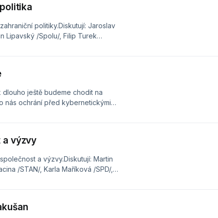
politika
hraniční politiky.Diskutují: Jaroslav
n Lipavský /Spolu/, Filip Turek
k Vondráček /ANO/, Vladimír
dy/17113857060-volby-
e
k dlouho ještě budeme chodit na
do nás ochrání před kybernetickými
n Činčila /Spolu/, Robert Králíček
čilo!/, Adam Paclt /Motoristé/, Pavel
 a výzvy
17113857060-volby-
polečnost a výzvy.Diskutují: Martin
 Lacina /STAN/, Karla Maříková /SPD/,
Gabriela Sedláčková /Motoristé/,
elevize.cz/porady/17113857060-
Rakušan