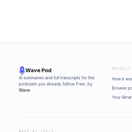
PRODUCT
Wave Pod
AI summaries and full transcripts for the
How it wo
podcasts you already follow. Free, by
Browse p
Wave
.
Your libra
WAVE AI TOOLS