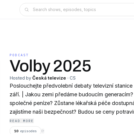
PODCAST
Volby 2025
Hosted by
Česká televize
·
CS
Poslouchejte předvolební debaty televizní stanic
září. | Jakou zemi předáme budoucím generacím
společné peníze? Zůstane lékařská péče dostupn
zajistíme naši bezpečnost? Budou se ceny potravi
houpačce? A jsme připravení na digitální svět a um
READ MORE
Nejsme stejní, ale zajímá nás, v jaké zemi žijeme.
10
episodes
⟳