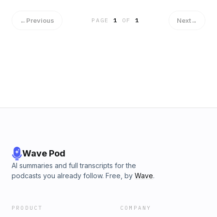
←
Previous
Next
→
PAGE
1
OF
1
Wave Pod
AI summaries and full transcripts for the
podcasts you already follow. Free, by
Wave
.
PRODUCT
COMPANY