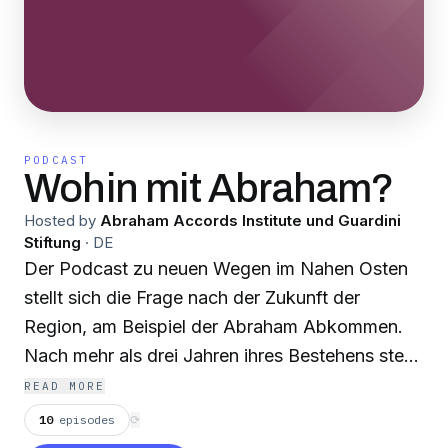
PODCAST
Wohin mit Abraham?
Hosted by
Abraham Accords Institute und Guardini
Stiftung
·
DE
Der Podcast zu neuen Wegen im Nahen Osten
stellt sich die Frage nach der Zukunft der
Region, am Beispiel der Abraham Abkommen.
Nach mehr als drei Jahren ihres Bestehens steht
das ambitionierte arabisch-israelische
READ MORE
Friedensprojekt vor einer großen
10
episodes
⟳
Bewährungsprobe. Aber Kooperation ist im