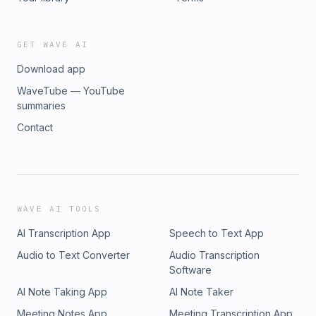
GET WAVE AI
Download app
WaveTube — YouTube
summaries
Contact
WAVE AI TOOLS
AI Transcription App
Speech to Text App
Audio to Text Converter
Audio Transcription
Software
AI Note Taking App
AI Note Taker
Meeting Notes App
Meeting Transcription App