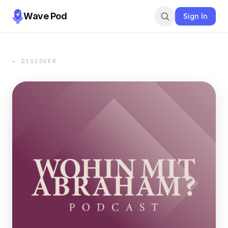
Wave Pod
Sign In
← DISCOVER