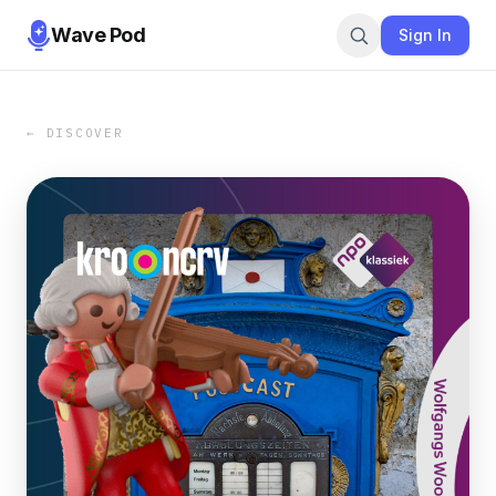
Wave Pod
Sign In
← DISCOVER