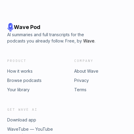
Wave Pod
AI summaries and full transcripts for the
podcasts you already follow. Free, by
Wave
.
PRODUCT
COMPANY
How it works
About Wave
Browse podcasts
Privacy
Your library
Terms
GET WAVE AI
Download app
WaveTube — YouTube