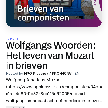
PODCAST
Wolfgangs Woorden:
Het leven van Mozart
in brieven
Hosted by
NPO Klassiek / KRO-NCRV
·
EN
Wolfgang Amadeus Mozart
(https://www.npoklassiek.nl/componisten/04ba412
e1af-4d80-9c32-8eb115c62005/mozart-
wolfgang-amadeus) schreef honderden brieven.
Daarin komt zijn hele leven langs op een