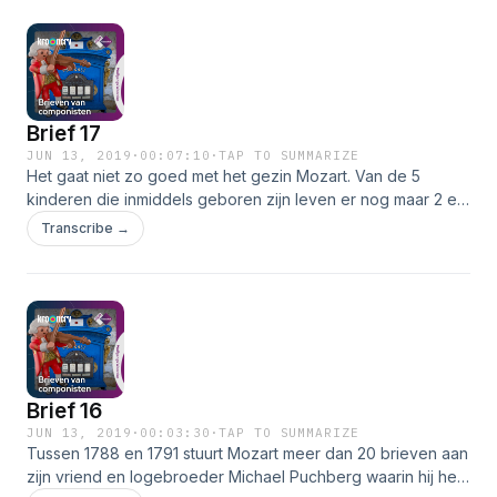
deze brief afspat, is het een van de laatste die Mozart
schreef.
Brief 17
JUN 13, 2019
·
00:07:10
·
TAP TO SUMMARIZE
Het gaat niet zo goed met het gezin Mozart. Van de 5
kinderen die inmiddels geboren zijn leven er nog maar 2 en
zijn vrouw Constanze is door de zwangerschappen erg
Transcribe →
verzwakt en moet regelmatig rusten. Als Mozart op reis is,
schrijft hij haar vaak en veel.
Brief 16
JUN 13, 2019
·
00:03:30
·
TAP TO SUMMARIZE
Tussen 1788 en 1791 stuurt Mozart meer dan 20 brieven aan
zijn vriend en logebroeder Michael Puchberg waarin hij hem