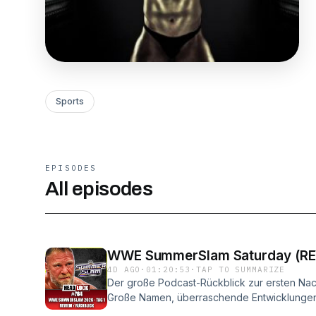
Sports
EPISODES
All episodes
WWE SummerSlam Saturday (RE
4D AGO
·
01:20:53
·
TAP TO SUMMARIZE
Der große Podcast-Rückblick zur ersten N
Große Namen, überraschende Entwicklungen, 
WWE zwischen Vergangenheit und Zukunft die