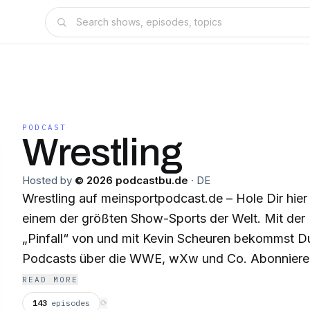
PODCAST
Wrestling
Hosted by
© 2026 podcastbu.de
·
DE
Wrestling auf meinsportpodcast.de – Hole Dir hier
einem der größten Show-Sports der Welt. Mit der
„Pinfall“ von und mit Kevin Scheuren bekommst D
Podcasts über die WWE, wXw und Co. Abonniere 
Feed und erhalte alle Podcasts zu Deiner Liebling
READ MORE
unserer Gesprächspartner*innen und Moderator*i
143
episodes
⟳