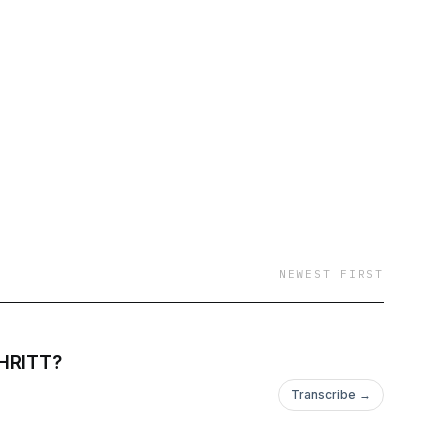
dcast.de macht sich
erviews und
NEWEST FIRST
HRITT?
Transcribe →