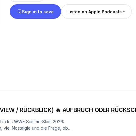
eigene Auffassungen wieder. https://meinsportpo
Sign in to save
Listen on Apple Podcasts
Äußerungen seiner Gesprächspartner*innen in Int
Diskussionen nicht zu eigen.
VIEW / RÜCKBLICK) 🔥 AUFBRUCH ODER RÜCKSC
acht des WWE SummerSlam 2026:
viel Nostalgie und die Frage, ob
 richtigen Weichen gestellt hat.