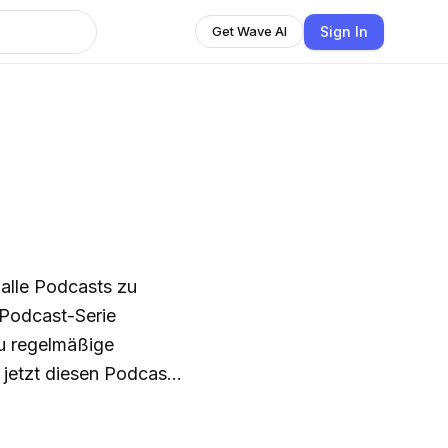
Sign In
Get Wave AI
 alle Podcasts zu
 Podcast-Serie
u regelmäßige
jetzt diesen Podcast-
ssportart. Äußerungen
nnen geben deren