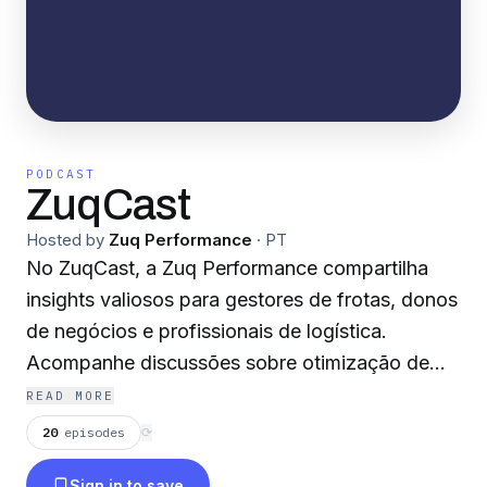
PODCAST
ZuqCast
Hosted by
Zuq Performance
·
PT
No ZuqCast, a Zuq Performance compartilha
insights valiosos para gestores de frotas, donos
de negócios e profissionais de logística.
Acompanhe discussões sobre otimização de
custos, segurança, tecnologia e as melhores
READ MORE
práticas para impulsionar a eficiência da sua
20
episodes
⟳
frota.
Sign in to save