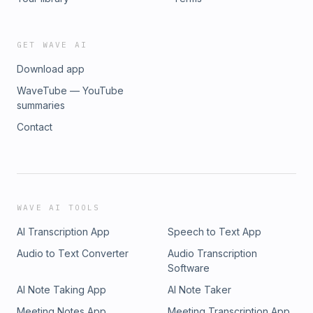
GET WAVE AI
Download app
WaveTube — YouTube
summaries
Contact
WAVE AI TOOLS
AI Transcription App
Speech to Text App
Audio to Text Converter
Audio Transcription
Software
AI Note Taking App
AI Note Taker
Meeting Notes App
Meeting Transcription App