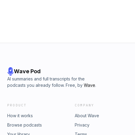
financeiros✅ Como comunicar de forma autêntica (sem
"marketing verde")✅ Papel do RH no engajamento da
equipe operacional👤 Luiz Felipe Vasconcellos - 20+ anos
em marketing corporativo
Wave Pod
AI summaries and full transcripts for the
podcasts you already follow. Free, by
Wave
.
PRODUCT
COMPANY
How it works
About Wave
Browse podcasts
Privacy
Your library
Terms