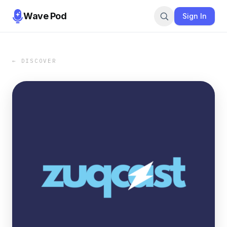
Wave Pod
Sign In
← DISCOVER