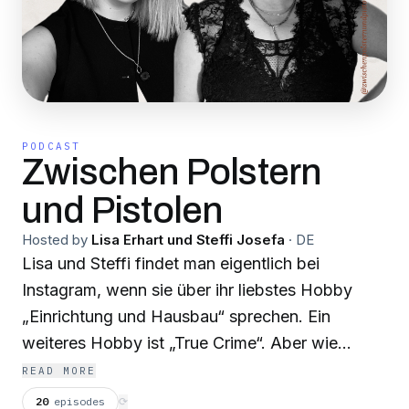
PODCAST
Zwischen Polstern
und Pistolen
Hosted by
Lisa Erhart und Steffi Josefa
·
DE
Lisa und Steffi findet man eigentlich bei
Instagram, wenn sie über ihr liebstes Hobby
„Einrichtung und Hausbau“ sprechen. Ein
weiteres Hobby ist „True Crime“. Aber wie
passen echte Kriminalfälle und Einrichtungstipps
READ MORE
zusammen? Lisa und Steffi geben Interior-Tipps
20
episodes
⟳