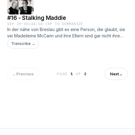
#16 - Stalking Maddie
SEP 29
·
00:44:54
·
TAP TO SUMMARIZE
In der nähe von Breslau gibt es eine Person, die glaubt, sie
sei Madeileine McCann und ihre Eltern sind gar nicht ihre
richtigen Eltern. Wieso denkt sie das? Wurde der Fall
Transcribe →
Madeleine McCann gelöst? In dieser Folge sprechen wir
über das Thema Stalking und über die Macht der Sozialen
Medien.Folgt uns auch gerne bei Instagram
@zwischenpolsternundpistolen
←
Previous
Next
→
PAGE
1
OF
2