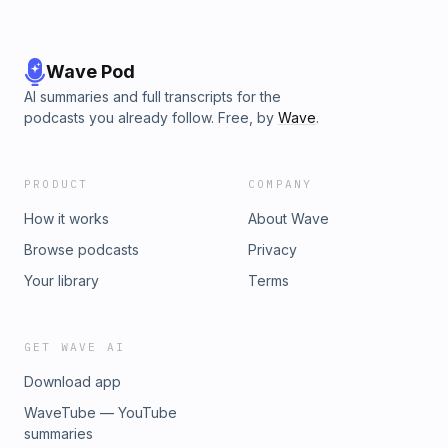
Wave Pod
AI summaries and full transcripts for the
podcasts you already follow. Free, by
Wave
.
PRODUCT
COMPANY
How it works
About Wave
Browse podcasts
Privacy
Your library
Terms
GET WAVE AI
Download app
WaveTube — YouTube
summaries