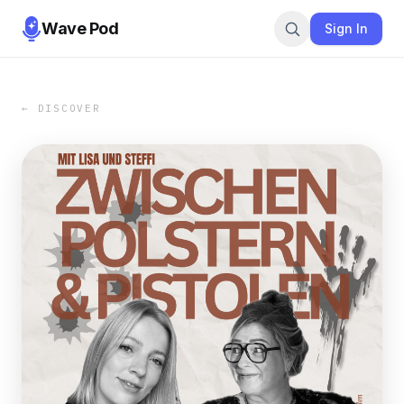
Wave Pod
Sign In
← DISCOVER