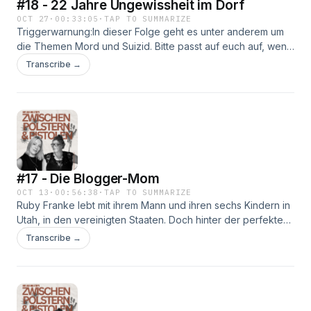
#18 - 22 Jahre Ungewissheit im Dorf
OCT 27
·
00:33:05
·
TAP TO SUMMARIZE
Triggerwarnung:In dieser Folge geht es unter anderem um
die Themen Mord und Suizid. Bitte passt auf euch auf, wenn
ihr diese Folge hört.Ein kleines Dorf am Rande des
Transcribe →
Sauerlandes in NRW. Eine Aufstiegsfeier, ein Mord an einer
jungen Frau und Niemand will es gewesen sein. Eins ist
sicher: Der Mörder wohnt unter ihnen in diesem kleinen
Dorf, aber sein Schweigen hat nach 22 Jahren ein
Ende.Folgt uns auch gerne bei Instagram
@zwischenpolsterundpistolen
#17 - Die Blogger-Mom
OCT 13
·
00:56:38
·
TAP TO SUMMARIZE
Ruby Franke lebt mit ihrem Mann und ihren sechs Kindern in
Utah, in den vereinigten Staaten. Doch hinter der perfekten
Welt der sogenannten Blogger-Mom ist nichts so wie es
Transcribe →
scheint.Mehr zu uns und unseren Fällen gibt es bei
Instagram @zwischenpolsternundpistolen