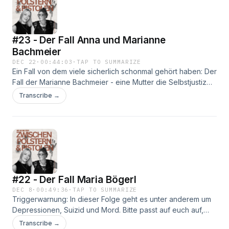
#23 - Der Fall Anna und Marianne
Bachmeier
DEC 22
·
00:44:03
·
TAP TO SUMMARIZE
Ein Fall von dem viele sicherlich schonmal gehört haben: Der
Fall der Marianne Bachmeier - eine Mutter die Selbstjustiz
für ihre ermordete Tochter angewendet hat. Ein tragischer
Transcribe →
Fall mit nicht nur einem Opfer. Aber wie lautet das Urteil von
Marianne Bachmeier? Muss sie ins Gefängnis?
Triggerwarnung: In dieser Folge geht es um Mord,
secxuellen Missbrauch u.a. an Kindern und Suizid.
#22 - Der Fall Maria Bögerl
DEC 8
·
00:49:36
·
TAP TO SUMMARIZE
Triggerwarnung: In dieser Folge geht es unter anderem um
Depressionen, Suizid und Mord. Bitte passt auf euch auf,
wenn ihr diese Folge hört.2010 in Heidenheim. Maria Bögerl
Transcribe →