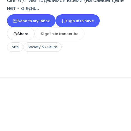
cin! 🥂). Мы поделимся всеми (на самом деле
нет - о еде...
Send to my inbox
Sign in to save
Share
Sign in to transcribe
Arts
Society & Culture