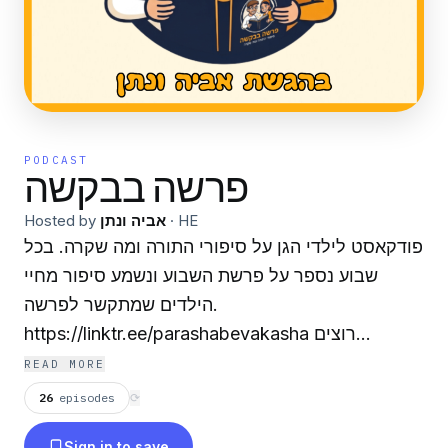
PODCAST
פרשה בבקשה
HE
·
אביה ונתן
Hosted by
פודקאסט לילדי הגן על סיפורי התורה ומה שקרה. בכל
שבוע נספר על פרשת השבוע ונשמע סיפור מחיי
הילדים שמתקשר לפרשה.
https://linktr.ee/parashabevakasha רוצים
להשתתף? בסוף כל פרק נספר לכם את הנושא לפרק
READ MORE
הבא. מוזמנים לבקש מאבא ואמא לכתוב לנו את
26
episodes
⟳
הסיפור שלכם ואנחנו נבחר את אחד הסיפורים ונהפוך
Sign in to save