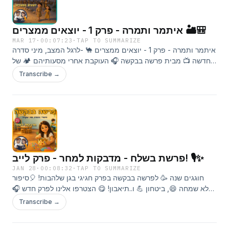
איתמר ותמרה - פרק 1 - יוצאים ממצרים 🏜️🎒
MAR 17
·
00:07:23
·
TAP TO SUMMARIZE
איתמר ותמרה - פרק 1 - יוצאים ממצרים 🐪 -לרגל המצב, מיני סדרה
חדשה 📺 מבית פרשה בבקשה 🎧 העוקבת אחרי מסעותיהם 🏕️ של
איתמר ותמרה לארץ ישראל 🇮🇱. והפעם - יוצאים ממצרים 🎒רוצים
Transcribe →
לשלוח לנו סיפור? 📖 לחצו על הקישור :) 👇
https://tinyurl.com/SipurPB כתבו לנו ✉️:
parashabevakasha@gmail.com © 2026 כל הזכויות שמורות
לאביה ונתן פרינס דינוביץ.
פרשת בשלח - מדבקות למחר - פרק לייב! 🎙️✨
JAN 28
·
00:08:32
·
TAP TO SUMMARIZE
חוגגים שנה 🥳 לפרשה בבקשה בפרק חגיגי בגן שלהבות! 🎈סיפור
מלא שמחה 😄, ביטחון 💪 ו..תיאבון! 😋 הצטרפו אלינו לפרק חדש 🎧
רגע לפני הפגרה ⏸️ רוצים להישאר מעודכנים 🔔 ולקבל הפתעות
Transcribe →
בלעדיות? 🎁 הצטרפו לקבוצה השקטה שלנו: 📱
https://dub.sh/ParashaBevakashaUpdatesנשמח להמשיך לקבל