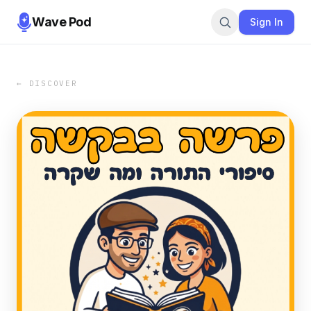
Wave Pod
Sign In
← DISCOVER