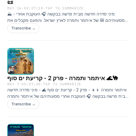
📜
MAY 16
·
00:07:18
·
TAP TO SUMMARIZE
⛰️ - מיני סדרה חדשה מבית פרשה בבקשה 🎧 העוקבת אחרי
מסעותיהם 🎒 של איתמר ותמרה לארץ ישראל. והפעם מקבלים את
התורה! 📜✨רוצים לשלוח לנו סיפור? 📖 לחצו על הקישור :) 👇
Transcribe →
https://tinyurl.com/SipurPB כתבו לנו ✉️:
parashabevakasha@gmail.com© 2026 כל הזכויות שמורות
לאביה ונתן פרינס דינוביץ.
איתמר ותמרה - פרק 2 - קריעת ים סוף 🌊🐪
MAY 7
·
00:07:00
·
TAP TO SUMMARIZE
איתמר ותמרה 👦👧 - פרק 2 - קריעת ים סוף 🌊 - מיני סדרה חדשה
מבית פרשה בבקשה 🎧 העוקבת אחרי מסעותיהם של איתמר ותמרה
לארץ ישראל. והפעם: איתמר ותמרה חוצים את ים סוף 🌊👣רוצים
Transcribe →
לשלוח לנו סיפור? לחצו על הקישור :) 👇
https://tinyurl.com/SipurPBכתבו לנו ✉️:
parashabevakasha@gmail.com