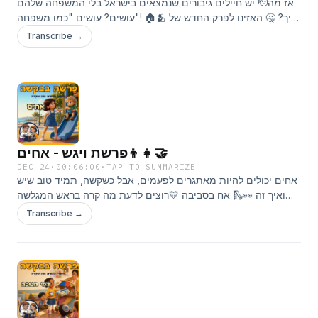
יש חיילים גיבורים שנמצאים בישראל בלי המשפחה שלהם 🫡אז מה
עושים? עושים "כמו משפחה"! 🏠🫂 איך? 🤔 האזינו לפרק החדש של
פרשה בבקשה וגלו מה קרה ואיך זה קשור לפרשת ויחי 🎧✨📖.רוצים
Transcribe →
לשלוח לנו סיפור? לחצו על הקישור :) ✍️📩
https://tinyurl.com/SipurPBכתבו לנו: 📧
parashabevakasha@gmail.com© 2025 כל הזכויות שמורות
לאביה ונתן פרינס דינוביץ.
פרשת ויגש - אחים👦👧🤝
DEC 24
·
00:06:00
·
TAP TO SUMMARIZE
אחים יכולים להיות מאתגרים לפעמים, אבל כשקשה, תמיד טוב שיש
אח בסביבה 💛רוצים לדעת מה קרה בראש המגלשה 🛝👀 ואיך זה
קשור לפרשת ויגש? 📖✨הצטרפו אלינו לפרק חדש של פרשה בבקשה
Transcribe →
🎧 לכבוד ותגלו. 🕯️🎉רוצים לשלוח לנו סיפור? לחצו על הקישור :) ✍️📩
https://tinyurl.com/SipurPBכתבו לנו: 📧
parashabevakasha@gmail.com© 2025 כל הזכויות שמורות
לאביה ונתן פרינס דינוביץ.