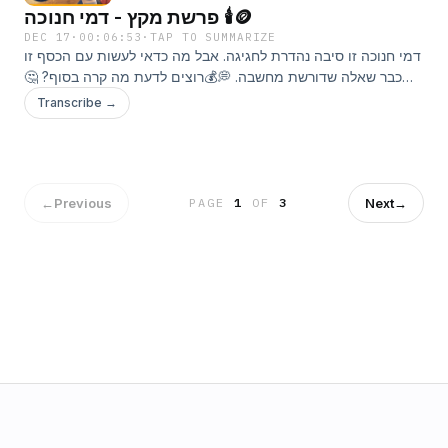
פרשת מקץ - דמי חנוכה 🕯️🪙
DEC 17
·
00:06:53
·
TAP TO SUMMARIZE
דמי חנוכה זו סיבה נהדרת לחגיגה. אבל מה כדאי לעשות עם הכסף זו
כבר שאלה שדורשת מחשבה. 💭💰רוצים לדעת מה קרה בסוף? 🤔
הצטרפו אלינו לפרק מיוחד של פרשה בבקשה לכבוד חג החנוכה
Transcribe →
ופרשת מקץ ותגלו. ✨🕯️רוצים לשלוח לנו סיפור? לחצו על הקישור :) ✏️
📖https://tinyurl.com/SipurPBכתבו לנו: 💌
parashabevakasha@gmail.com© 2025 כל הזכויות שמורות
לאביה ונתן פרינס דינוביץ. 🎧📚
←
Previous
Next
→
PAGE
1
OF
3