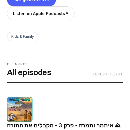
אותו לפרק חדש ומרגש של פרשה בבקשה. כדי
לשלוח סיפור הכנסו לכאן:
Listen on Apple Podcasts
https://tinyurl.com/SipurPB להתראות! אביה ונתן
כתבו לנו: parashabevakasha@gmail.com ©
2026 כל הזכויות שמורות לנתן ואביה פרינס דינוביץ.
Kids & Family
EPISODES
All episodes
NEWEST FIRST
איתמר ותמרה - פרק 3 - מקבלים את התורה ⛰️