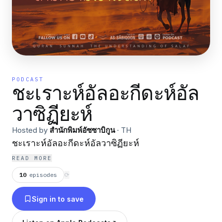
PODCAST
ชะเราะห์อัลอะกีดะห์อัล
วาซิฏียะห์
Hosted by
สำนักพิมพ์อัซซาบิกูน
·
TH
ชะเราะห์อัลอะกีดะห์อัลวาซิฏียะห์
READ MORE
10
episodes
⟳
Sign in to save