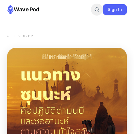
Wave Pod
Sign In
← DISCOVER