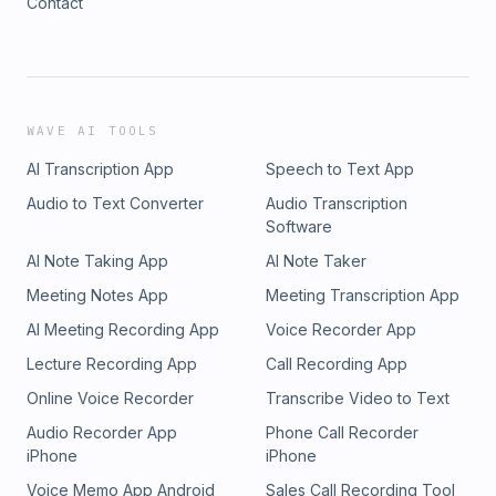
Contact
WAVE AI TOOLS
AI Transcription App
Speech to Text App
Audio to Text Converter
Audio Transcription
Software
AI Note Taking App
AI Note Taker
Meeting Notes App
Meeting Transcription App
AI Meeting Recording App
Voice Recorder App
Lecture Recording App
Call Recording App
Online Voice Recorder
Transcribe Video to Text
Audio Recorder App
Phone Call Recorder
iPhone
iPhone
Voice Memo App Android
Sales Call Recording Tool