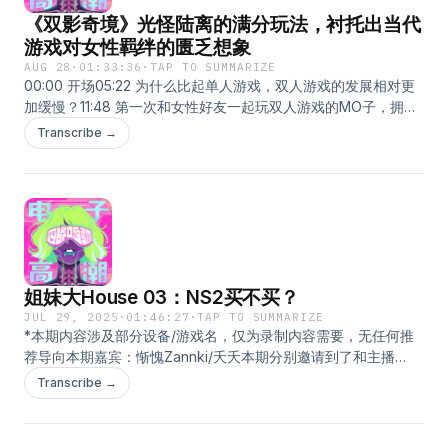
36:21 博德之门336:49 堡垒 Bastion38:51 厨师大战 Battle Chef
喜了！✔隐藏式管路杀菌，从源头有效杀灭 99% 的细菌，同时
《双影奇境》光怪陆离的满分玩法，衬托出当代
Brigade41:00 Ben There，Dan That！42:38 A Bird Story/去
避免紫外线直射皮肤从而对皮肤造成的伤害。✔35℃-48℃ 恒温
月球 To The Moon45:20 Bongo Cat48:19 The Cave 魔窟冒险
游戏对女性羁绊的匮乏想象
泡脚，DPS 控温技术可以实现精准控温，避免水凉或者过热。✔
49:54 THE CORRIDOR（按钮）50:30 茶杯头51:10 鬼泣552:47
创新软胶按摩垫＋古法按摩盘，模拟人手双向八字按揉，提升舒
AUG 28
·
01:33:36
·
TAP TO SUMMARIZE
极乐迪斯科53:27 Doodle Date55:55 你画我猜57:27 Dream
00:00 开场05:22 为什么比起单人游戏，双人游戏的发展相对更
适度。✔水电分离+高温自动断电+隐藏式电线接口，有效保障科
Daddy：A Dad Dating Simulator60:20 Everyting63:35 Fable
加缓慢？11:48 第一次和女性好友一起玩双人游戏的MO子，拥有
学用电安全。✔抽拉式无接触低位排水口，倒水不用手扶倾倒，
神鬼寓言65:13 Glass Masquerade（彩窗拼图）66:00
了和之前完全不同的快乐体验20:50 制作人Josef Fares曾被奥斯
抽拉即可依靠水压快速排水。✔可拆卸按摩圆盘+独立药包槽，冲
Transcribe →
Gorogoa 画中世界68:26 Her Story69:36 地平线：零之曙光
卡拒之门外，一怒之下转行游戏23:40 这款游戏和我们契合到仿
水即净，不易残留杂质、细菌和异味。这款泡脚桶用下来我们俩
70:05 Journey70:35 王国之心372:45 Kingdom：New
佛专为电子高潮定制27:05 游戏背景和两名女主角Mio和
都很爱！也推荐给冬天容易手脚冰凉，想要改善体质，增强免疫
Lands74:06 LEGO系列（乐高：哈利波特、霍比特人、指环王）
Zoe33:16 本作的关卡设计既怀旧又新颖，带给了我们两个老玩家
力的听众朋友们，冬天真是养生的好时机。有需要的听众可以使
78:37 脑叶公司 Lobotomy Corporation/废墟图书馆 Library Of
太多惊喜40:16 反重力关卡——值得为之包饺子的那碟醋41:04 科
用以下三种方式，获得专属购买福利：1、 点击进入专属购买链
Ruina82:09 LiEat83:00 奇异人生 Life is Strange83:28
幻关和奇幻关在设计时侧重点的不同之处43:18 两章潜意识关的
接&gt;&gt;&gt;2、复制淘口令：79￥cFypfp7GOyY￥ /
Meadow 草甸84:50 Mirror90:22 Mount Your Friends92:19 生
设计逻辑略显粗糙，编剧似乎并不擅长对于女性成长和深层心理
&nbsp;CZ1933、在淘宝搜索：“妙界” 找到【妙界旗舰店】向客
化危机493:53 The Sexy Brutale94:33 Sorry，James96:05
变化的刻画51:30 最后神中神的第八章，突破了我们对双人游戏
服报暗号“电子高潮”即可获得专属链接。本商品图由MO子与好卤
姐妹大House 03：NS2买不买？
&nbsp;Spiritafarer 灵魂摆渡人97:33 星露谷101:36Stray Gods:
的一切想象54:45 一些有趣的小彩蛋和支线，对于节奏严肃紧张
家的咪咪倾情出镜↓在小宇宙查看该单集文稿
The Roleplaying Musical102:26 塞巴瑞亚 Syberiea102:44 A
的主线是一种恰到好处的丰容65:48 本作极具电影感的美术呈
JUL 29, 2025
·
01:46:27
·
TAP TO SUMMARIZE
*本期内容涉及部分设备/游戏名，仅为录制内容需要，无任何推
Tower Full of Cats105:10 Transistor105:28 传说之下
现，瞬间将屏幕前的玩家拉进故事68:16 本台主播打分后均分1.5
荐导向本期嘉宾：惭愧Zannki/夭夭本期分别邀请到了和主播
Undertale105:41 赛博朋克酒保行动 VA-11 Hall-Cyberpunk
的剧本，不啻为本作游戏内容中最大的败笔73:34 剧情设置及发
们“玩家类型”完全不同的两位嘉宾，一起聊聊关于NS系列主机，
Bartender Action106:32 Vampire Survivors-吸血鬼幸存者
展的刻板和模式化，仿佛让人误入好莱坞刻板印象双男主大片
Transcribe →
以及新世代主机NS2的话题。NS2，买还是不买？我们给出了各
108:27 艾迪与芬奇的记忆 What Remains of Edith Finch110:03
84:06 本作的剧情几乎没见到任何主题和表达，女性叙事也并非
自的理由……00:00 开场01:12 嘉宾自我介绍06:09 四人各自的“玩
彼处水如酒 Where the Water Tastes Like Wine114:44 Witch
只能生搬硬套模式化的既定男性叙事87:42 演员访谈中两名女性
家类型”22:47 当初为什么会购入前世代主机NS1？29:22 大家的
It112:27 The Wolf's Bite113:09 艺术拼图 World of Art-learn
主演碰撞出的火花和自然的真情流露*最后祝大家玩得开心！在小