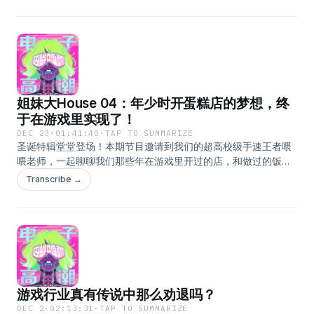
森、创世小玩家（DQB）等类似题材的作品像吗？18:49 本作解
锁宝可梦的方式——建立宝可梦的栖息地20:03 与正作相比有哪
些传承之处？25:40 风格明确迥异的四个新手教程岛屿33:38 众
生平等的宝可梦世界：就算是神兽也没有属性加持！37:18 与动
森相比，百变怪与宝可梦们的互动丰富很多39:45 第一只遇到的
皮卡丘是女孩子47:49 紧急测验：皮卡丘的进化型是什么？
姐妹大House 04：年少时开蛋糕店的梦想，终
50:09 未来更新的DLC展望55:59 本作中宝可梦的能力使用57:06
任务的派发形式自由度比较高61:56 最大缺点：令人诟病的收纳
于在游戏里实现了！
系统67:23 来给Pokopia打分吧！在小宇宙查看该单集文稿
DEC 23
·
01:41:40
·
TAP TO SUMMARIZE
圣诞特辑堂堂登场！本期节目邀请到我们的超高校级手速王者喂
喂老师，一起聊聊我们那些年在游戏里开过的店，和做过的饭！-
感谢金主妈妈“妙界”对本节目的支持！最近我们每天都在使用妙
Transcribe →
界Z6泡脚桶，睡眠真的改善了不少，泡脚的时候打打游戏，吃个
小蛋糕喝点小甜水，疲惫尽消，精神满满，简直居家顶格享受。
听众们如果有需求的话，趁着双十二的活动就可以入手啦！价格
真的很划算，直接复制本条79￥cFypfp7GOyY￥ / CZ193 就可
领取专属优惠券！-本期嘉宾：喂喂00:00 开场02:40 为什么我们
喜欢做饭游戏？——时间管理类——10:00 沙威玛传奇19:48 飞机
大厨30:44 Overcooked 煮糊了237:45 宇宙汉堡王——打怪养
游戏行业真有传说中那么劝退吗？
成类——44:35 天穗之咲稻姬52:05 大繁盛~满腹市场56:43 僵尸
榨汁机——肉鸽类——61:40 哥布林寿司68:50 咖啡大篷车——
DEC 2
·
02:13:31
·
TAP TO SUMMARIZE