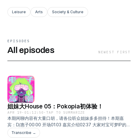
Leisure
Arts
Society & Culture
EPISODES
All episodes
NEWEST FIRST
姐妹大House 05：Pokopia初体验！
APR 19
·
01:12:50
·
TAP TO SUMMARIZE
本期闲聊内容有大量口胡，请各位听众姐妹多多担待！本期嘉
宾：D/惠子00:00 开场01:03 嘉宾介绍02:37 大家对宝可梦IP的了
解08:50 两位嘉宾老师为了Pokopia激情购入NS2！这款游戏真
Transcribe →
的值3500吗？12:09 简单介绍本作的世界观14:42 Pokopia和动