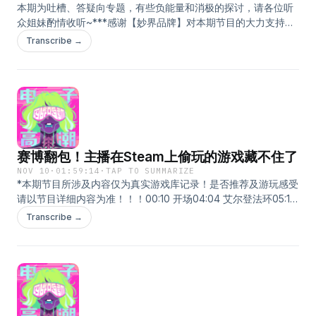
本期为吐槽、答疑向专题，有些负能量和消极的探讨，请各位听
休闲经营类——73:35 大厨的轮班78:43 可口的披萨88:38 美味
众姐妹酌情收听~***感谢【妙界品牌】对本期节目的大力支持！
餐厅 艾米丽系列91:10 料理妈妈系列在小宇宙查看该单集文稿
点击直达专属优惠购买链接（二选一即可）：淘宝&gt;&gt;&gt;京
Transcribe →
东&gt;&gt;&gt;***本期Show notes：00:33 产品介绍03:33 开场
04:45 暂时决定离开游戏行业的好卤的分享08:40 项目很好，但
合作伙伴不尽人意的MO子的分享10:15 行业在走下坡路，人在混
吃等死14:44 被“优化”掉的游戏人现在都在做什么项目？17:03 游
戏行业现在还适合入行吗？22:25 如果硬要入，记住不要卷（血
泪教训）26:42 创作型岗位人均抑郁症的现状32:12 该是对游戏行
业祛魅的时候了40:26 强制让你卷的项目，其实99%都做不出来
赛博翻包！主播在Steam上偷玩的游戏藏不住了
46:55 MO子在卷王中间生存的小妙招57:02 女性在游戏公司晋升
的途径是否乐观？71:45 事到如今，行业里的我们该如何调整期
NOV 10
·
01:59:14
·
TAP TO SUMMARIZE
*本期节目所涉及内容仅为真实游戏库记录！是否推荐及游玩感受
望和心态？——答疑部分——77:15 新人选择哪种从业方向比较
请以节目详细内容为准！！！00:10 开场04:04 艾尔登法环05:14
好？80:45 从业之后会产生对游戏的倦怠吗？83:28 游戏策划如
巴别塔圣歌07:31 地平线：西之绝境08:42 滴答双人冒险10:40 哥
何提升自己？92:00 文案策划门槛如何？104:05 刚入行的时候薪
Transcribe →
布林弹球Peglin13:20 光与影：33号远征队14:53 霍格沃茨之遗
资真的不重要吗？107:21 如果遭遇不公正的待遇，不要惧怕走法
15:52 饥荒18:29 林中小女巫19:52 旅燕归航21:06 Mizi NO！
律途径108:51 重视文案的游戏项目有哪些类型？111:50 AI对于游
22:08 魔法门：英雄交锋决定版23:30 女神异闻录4 黄金版24:51
戏行业的冲击120:50 闲聊：MO卤二人从业十年最终还是选择躺
女神异闻录5 战略版25:43 赛博朋克207726:13 双影奇境26:18 速
平ED：The job song（不想上班之歌）-贝卡——本期福利：我
速上菜！28:00 太吾绘卷29:47 仙剑客栈230:39 隐形守护者
们俩一直有泡脚习惯，尤其是冬日湿寒昼夜温差大，泡脚可以祛
31:08 原子之心34:27 主播女孩重度依赖35:15 爱丽丝：疯狂回归
寒除湿，改善睡眠。最近试用了妙界z6软硅胶按摩泡脚桶，太惊