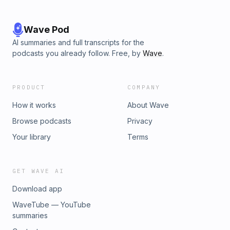
二度》、《塞尔达传说：旷野之息》、《星露谷物语》1:02:05 不
知道玩什么就点开《集合啦！动物森友会》、休闲益智游戏、
《饥荒》、世界名画拼图 (WORLD OF ART learn with JIGSAW
Wave Pod
PUZZLES)1:03:58 “感觉回到过去”《炉石传说》、《星之卡比：
AI summaries and full transcripts for the
镜之大迷宫》、《马里奥赛车8》、《美少女梦工厂5》1:06:37
podcasts you already follow. Free, by
Wave
.
不是最好的但我也很喜欢《多啦A梦：大雄的牧场物语》、《女
神异闻录5》、《塞尔达传说：王国之泪》、《辐射4》1:12:25 未
来最期待的游戏《怪物猎人：荒野》、《死亡搁浅2》、《哈迪斯
PRODUCT
COMPANY
2》、《赛博朋克2077》、《女神异闻录6》1:17:58 被安利的游
戏1:22:09 尾声提到的其他游戏：《大航海时代》《鸟的故事》(A
How it works
About Wave
Bird Story）——去月球三部曲之一《池核》(POOLS)Glass
Browse podcasts
Privacy
Masquerade《跨越我的尸体2》(俺の屍を越えてゆけ2)《泡泡
龙动作版》《QQ飞车》《怪物猎人：世界》《暗喻幻想》《女神
Your library
Terms
异闻录3 Reload》《女神异闻录2：罪》和《女神异闻录2：罚》
《十字军之王》(Crusader Kings)在小宇宙查看该单集文稿
GET WAVE AI
Download app
WaveTube — YouTube
summaries