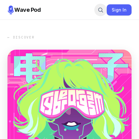
Wave Pod
Sign In
← DISCOVER