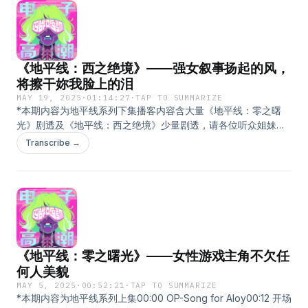
NS1游玩情况是？38:48 最初对NS2的期待有哪些？55:24 NS2发
with Jigsaw Puzzles114:40 999极限脱出在小宇宙查看该单集文
宇宙查看该单集文稿
售后，有满足这些期待吗？61:45 经过体验后，NS2在硬件方面
稿
提升不大76:24 从NDS时代，大家如何接受提升同样并不明显的
3DS？88:00 新主机的提升较小，或许与科技提升陷入停滞期有
《地平线：西之绝境》——强女叙事扬起的风，
关94:08 NS2的社交系统，像是i人在想象e人的社交模式100:34
大家对于NS2的期待，依旧集中在任天堂无可代替的独占ip上
将擦干妳我脸上的泪
ED：Skeeter Davis - The End of the World附：游戏玩家类型
MAY 19, 2025
·
01:14:27
·
TAP TO SUMMARIZE
测试链接🔗https://apps.quanticfoundry.com/zh-
*本期内容为地平线系列下集播客内容含大量《地平线：零之曙
hans/surveys/start/gamerprofile/在小宇宙查看该单集文稿
光》剧透及《地平线：西之绝境》少量剧透，请各位听众姐妹酌
情收听00:00 开场00:18 衔接前作剧情（一代及二代前期剧透）
Transcribe →
02:27 埃洛伊身为“救世主”的平常心10:50 更少受到“有毒的男子
气概”的女性，才适合成为一个有平常心的主角16:54 为什么具
有“幽默”特质的女性主角不那么常见？26:57 埃洛伊的强者心
态，为身为普通女性的我们打了一剂强心针37:25 大女主故事可
以去描绘主角脆弱的时刻吗？43:08 除了埃洛伊之外，本作对于
其她女性角色的刻画54:27 “怎么连AI也是女的？”论盖亚形象的
必要性61:55 地平线系列是一款完美的女性视角作品吗？我们应
《地平线：零之曙光》——女性游戏主角不欠任
不应该对其保持批评之心？在小宇宙查看该单集文稿
何人美貌
MAY 5, 2025
·
00:52:21
·
TAP TO SUMMARIZE
*本期内容为地平线系列上集00:00 OP-Song for Aloy00:12 开场