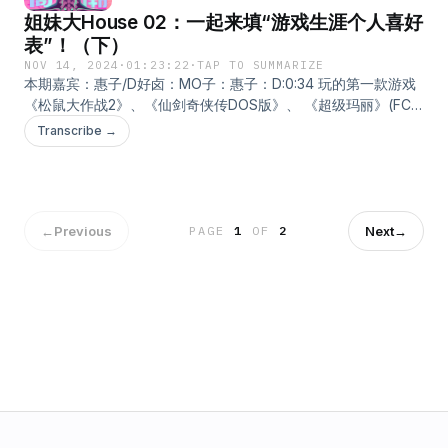
姐妹大House 02：一起来填“游戏生涯个人喜好
是一款情怀十足的游戏70:19 从玩家和从业者的角度分别聊聊，
小机器人为什么会获得TGA评委的青睐？数毛社评测《宇宙机器
表”！（下）
人》：www.bilibili.com D老师提到的Swen为年度最佳游戏颁奖
NOV 14, 2024
·
01:23:22
·
TAP TO SUMMARIZE
时的发言全文：“神谕告诉我，2025 年的年度游戏将由一家工作
本期嘉宾：惠子/D好卤：MO子：惠子：D:0:34 玩的第一款游戏
室制作，这家工作室找到了让游戏出现在舞台上的公式。这个公
《松鼠大作战2》、《仙剑奇侠传DOS版》、 《超级玛丽》(FC
式非常简单，但不知何故却总是被遗忘。工作室之所以制作这款
版)、《美少女梦工厂3》、《帝国时代2》4:44 最喜欢的游戏公
Transcribe →
游戏，是因为他们想制作一款自己想玩的游戏。他们之所以制作
司任天堂、CD Projekt、Supergiant7:20 最讨厌的游戏公司动视
这款游戏，是因为之前没有人制作过这款游戏。他们制作游戏不
暴雪、CAPCOM、 KONAMI10:16 最致郁的游戏《觅长生》、
是为了增加市场份额。他们制作游戏不是为了树立品牌。他们不
《去月球》、《风之旅人》(Journey)、《爱丽丝：疯狂回归》
必达到任意设定的销售目标，也不必担心达不到目标就会被解
20:29 最治愈的游戏《塞尔达无双：灾厄启示录》、《集合啦！
雇。此外，负责人还禁止他们在游戏中塞入任何只为增加收入而
动物森友会》、《智慧之海》(ABZU)、《灵魂旅人》
←
Previous
Next
→
PAGE
1
OF
2
无益于游戏设计的内容。他们没有把开发人员当作电子表格上的
(Spiritfarer)25:46 最恐怖的游戏锈湖系列（RustyLake）、《小
新数字。他们没有把玩家当作可以利用的用户。他们也没有做出
马岛》(Pony Island)、《死亡搁浅》、P.T.（寂静岭前瞻
明知是短视的决定，或者是出于政治考虑的决定。他们知道，只
DEMO）34:31 最喜欢的游戏结局《女神异闻录5皇家版》假结
要把游戏放在第一位，收入就会随之而来。他们受理想主义驱
局、《传说之下》(UNDERTALE) 善线结局、《走廊》
使，希望玩家玩得开心。他们意识到，如果开发人员玩得不尽
(Corrider)、《巴别塔圣歌》(Chants of Sennaar)42:49 工作后
兴，就没有人会玩得尽兴。他们懂得尊重的价值，如果他们善待
的放松《雀魂》、立体绘图方块、《茶杯头》(Cuphead)、世界
开发人员和玩家，这些开发人员和玩家就会在事情没有按计划进
名画拼图 (WORLD OF ART learn with JIGSAW
行时原谅他们。但最重要的是，他们关心自己的游戏，因为他们
PUZZLES)46:25 “我为什么会喜欢这个”《脑叶公司》、Lucky
热爱游戏。神谕说：其实就这么简单。”在小宇宙查看该单集文稿
Dog1、《合金装备5：幻痛》、《莱莎的炼金工房》54:39 “总有
一天我会玩完它的”《艾尔登法环》、《哈迪斯》、《只狼：影逝