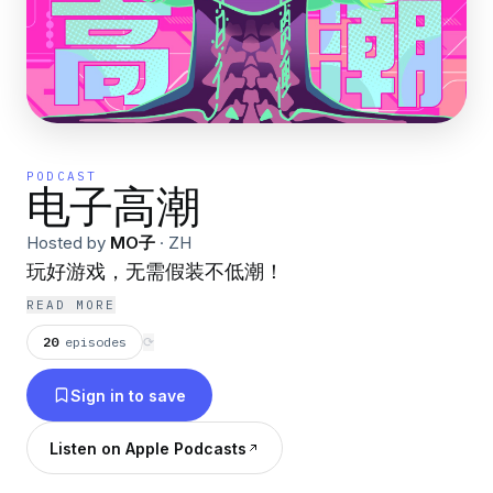
PODCAST
电子高潮
Hosted by
MO子
·
ZH
玩好游戏，无需假装不低潮！
READ MORE
20
episodes
⟳
Sign in to save
Listen on Apple Podcasts