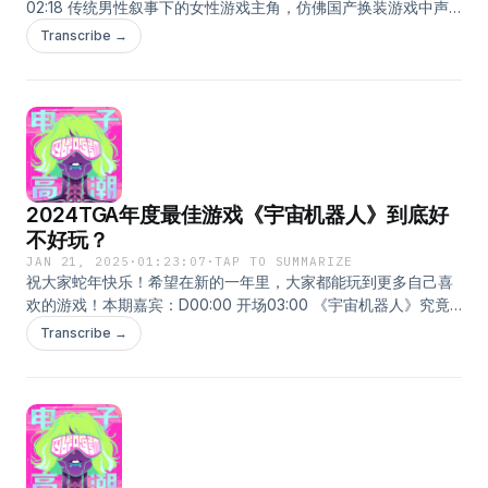
02:18 传统男性叙事下的女性游戏主角，仿佛国产换装游戏中声
称可以“自由调节”主角外貌&amp;身材的限制滑块·传统女主角之
Transcribe →
一-性感魅魔·传统女主角之二-精灵少女·传统女主角之三-校园恋
人09:24 作为女性主角的Aloy很“丑”吗？13:42 在赛博猎巫的情境
下，我们完全可以不去参与关于女角色外貌的讨论17:15 客观地
看，Aloy的形象完全符合故事的设计逻辑18:41 Aloy是一个怎样
的人？24:03 《地平线：零之曙光》故事背景及剧情介绍（本部
分涉及剧透）34:59 以女性为主角的双轨叙事，呈现了男权社会
下不可想象的科幻奇观40:38 作为女玩家，游玩以女性为主角的
2024TGA年度最佳游戏《宇宙机器人》到底好
游戏与同品类男性主角游戏时感受的差异47:32 过往单女性主角
游戏的通病：女主角在剧本中所展现的“软弱”和“回避”50:08 ED-
不好玩？
Nora u NoraweaTo be continue...在小宇宙查看该单集文稿
JAN 21, 2025
·
01:23:07
·
TAP TO SUMMARIZE
祝大家蛇年快乐！希望在新的一年里，大家都能玩到更多自己喜
欢的游戏！本期嘉宾：D00:00 开场03:00 《宇宙机器人》究竟
是一款什么样的游戏？08:03 不是任系平台跳跃的竞品，更像是
Transcribe →
《小小大星球》系列的精神续作16:13 喜欢索尼旗下各个IP角色的
宝子们有福啦！联动角色应有尽有，一定有你喜欢的那款20:37
作为独占游戏，聊聊《宇宙机器人》中展现的技术力25:31 对于
PS5手柄性能的极致应用31:20 平台跳跃的关卡设计和特色技能的
融合38:35 有趣的涌现式UI和独具特色的玩法式交互44:13 小机器
人的技能设计53:57 以我们最喜欢的关卡为切入点，聊聊本作的
关卡设计62:34 聊聊本作的不足之处68:14 无论如何，本作真的