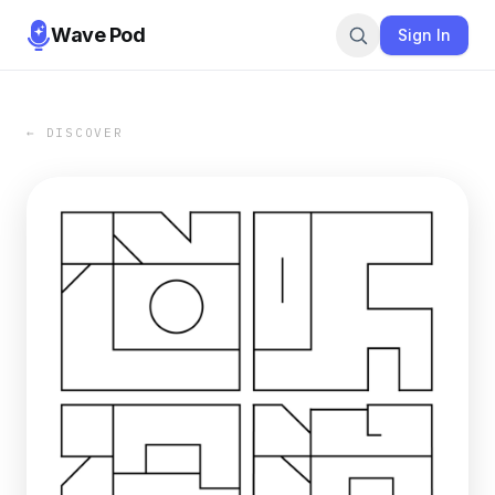
Wave Pod
Sign In
← DISCOVER