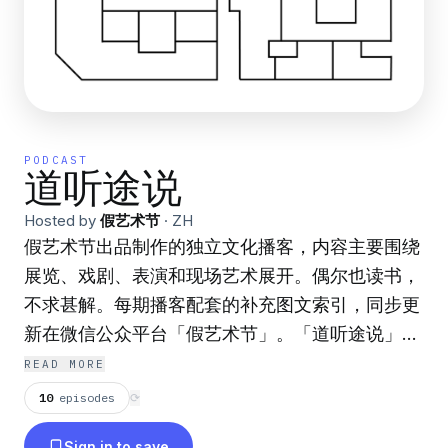
PODCAST
道听途说
Hosted by
假艺术节
·
ZH
假艺术节出品制作的独立文化播客，内容主要围绕
展览、戏剧、表演和现场艺术展开。偶尔也读书，
不求甚解。每期播客配套的补充图文索引，同步更
新在微信公众平台「假艺术节」。「道听途说」是
Apple Podcasts 2019年度最佳播客之一。 播客官
READ MORE
网: fakefestival.org 新浪微博: @道听途说播客 微
10
episodes
⟳
信公众平台: 假艺术节 小红书号: fakefestival 主题
Sign in to save