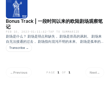
Verhoeven 新作《亲爱的挚友》Dear beloved friend 上周在
ITA 完成首演。舞台上只有一张投影屏幕，画面里，是拉各斯当
地名团 Kininso Koncepts 在 Nollywood 棚内即时拍摄的现场电
影。 电影中穿插了排演、舞蹈和独白等各种剧场性极强的表达，
Bonus Track | 一段时间以来的欧陆剧场观察笔
也有不少逃离于传统电影和剧场框架之外，令人无比迷惑，似是
而非的即兴成分，像是一场与眼前的精致格格不入的陋室派对。
记
散文般的旁白作为预先录制好的画外音同步呈现，内容一针见
FEB 10, 2023
·
01:11:42
·
TAP TO SUMMARIZE
血，直指颓废虚伪的人群对远方苦难的选择性关切。观众在金碧
剧场是什么？ 剧场是弱点和缺失， 剧场是崇高的讽刺。 剧场来
辉煌的剧场中，通过实时传输的信号观看另一种对他们来说非常
自无法接通的过去， 剧场指向混沌不明的未来。 剧场是孤单的电
陌生的，近乎破碎景观式的社会现实。 非洲极速增长的人口以及
子锅， 剧场是但丁的地狱， 剧场里的暴君被磨成浆糊， 剧场是
Transcribe →
难民潮阴影下欧陆中心主义视角的未来焦虑，是起初艺术家动身
小丑们怀疑存在的条件。 剧场里的“政治正确”虚无做作， 剧场里
前往尼日利亚做调研的原因。但是随着研究和创作过程的推进，
的文化焦虑随处可见。 剧场是无法平息争议的场所。 剧场是避风
他逐渐发现西方的保守灵魂在拉各斯前瞻性思维的冲撞之下，显
港， 剧场是最后的堡垒。 终于找回了泡在剧场里的日子。本期
得无比傲慢和狭隘。 当精力充沛的非洲不再只是投机者榨取劳力
「道听途说」，主播与嘉宾吴女士共同回顾一段时间以来以荷兰
和资源的“乐土”，当欧陆白人在断裂的全球化进程中不再拥有绝
为圆心的欧陆剧场观察笔记。除了离开文本的剧场，无法归类的
←
Previous
Next
→
PAGE
1
OF
1
对特权，“香槟”左派凝视远方的条件是否早已崩塌？末世世界观
表演之外，我们试图通过作品讨论人与人信仰体系之间的严重对
的容身之处在哪里？ - 主播：Orange 微博 @道听途说播客 「道
立，关注自主性话语的劫持和操纵。同质化表达和单文化主义盛
听途说」是假艺术节的独立播客项目。 本期内容的配套图文索
行的前提下，当代剧场如何回应眼前的困惑和迷惘？基于档案和
引，已同步更新在微信公众平台「假艺术节」。
文献的新作层出不穷，以研究为起点的作品是否能激活一个更具
批判性的语境和讨论空间？ - 主播：Orange 特邀嘉宾：吴凡 微
博 @道听途说播客 「道听途说」是假艺术节的独立播客项目。
本期内容的配套图文索引，已同步更新在微信公众平台「假艺术