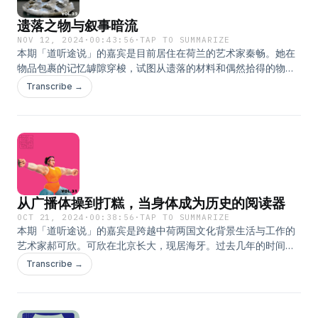
遗落之物与叙事暗流
NOV 12, 2024
·
00:43:56
·
TAP TO SUMMARIZE
本期「道听途说」的嘉宾是目前居住在荷兰的艺术家秦畅。她在
物品包裹的记忆罅隙穿梭，试图从遗落的材料和偶然拾得的物件
中捕捉构想未来的碎片。秦畅的作品如同时间迷宫，在叙事的迷
Transcribe →
雾里，唤醒我们对真相的迟疑，以及对当下的深度感知。幸运的
话，以观看为契机，便能找到另一种故事的开端，那也是废弃之
物的复苏与反击。 - 主播：橘子 Orange 特邀嘉宾：秦畅
michellechangqin.com 微博 @道听途说播客 xhs:
OrangeElephant (fakefestival) 「道听途说」是假艺术节的独立
播客项目。 本期内容的配套图文索引，已同步更新在微信公众平
台「假艺术节」。
从广播体操到打糕，当身体成为历史的阅读器
OCT 21, 2024
·
00:38:56
·
TAP TO SUMMARIZE
本期「道听途说」的嘉宾是跨越中荷两国文化背景生活与工作的
艺术家郝可欣。可欣在北京长大，现居海牙。过去几年的时间
里，从美术馆到音乐节、从课堂到俱乐部，她将体操、说唱、舞
Transcribe →
蹈游戏、吃播等大众形式融入现场演出，试图在充满乐趣和集体
氛围的体验中，打破沉重的叙事框架，重新用身体的语言来阅读
历史。 - 主播：橘子 Orange 特邀嘉宾：郝可欣 howkexin.com