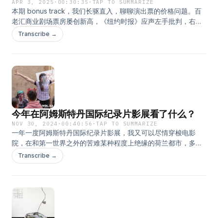
APR 3, 2025
·
00:30:35
·
TAP TO SUMMARIZE
本期 bonus track，我们长驱直入，聊聊演出票的价格问题。百
老汇商业剧场票房屡创新高，《纽约时报》应声左手批判，右手
高呼。但仔细想，这个纪录值得打破的点是__？商业剧场疯狂敛
Transcribe →
财，背后的原因究竟是市场需求旺盛，还是行业定价机制失衡？
此番热烈，背后的受益者莫非是热爱戏剧的观众？在你看来，如
今为剧场和其它现场演出付出的真金白银血汗钱合理吗？文化消
费中的阶层分化日益凸显，剧场似乎也在无形中折射出这种鸿
沟。然后呢？ - 主播：橘子 Orange 微博 @道听途说播客 xhs:
OrangeElephant (fakefestival) 「道听途说」是假艺术节的独立
播客项目。 本期内容的配套图文索引，已同步更新在微信公众平
今年在阿姆斯特丹国际纪录片影展看了什么？
台「假艺术节」。
NOV 30, 2024
·
00:40:56
·
TAP TO SUMMARIZE
一年一度阿姆斯特丹国际纪录片影展，我又可以尽情穿梭电影
院，在和第一世界之外的苦难某种程度上绝缘的荷兰都市，多了
解一些遥远、真实、多元的人类文明。本期「道听途说」跟听友
Transcribe →
们分享刚刚过去的这届影展期间的观影记录。 - 主播：橘子
Orange 微博 @道听途说播客 xhs: OrangeElephant
(fakefestival) 「道听途说」是假艺术节的独立播客项目。 本期
内容的配套图文索引，已同步更新在微信公众平台「假艺术
节」。