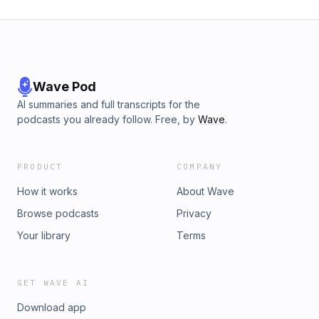
节」。
Wave Pod
AI summaries and full transcripts for the
podcasts you already follow. Free, by
Wave
.
PRODUCT
COMPANY
How it works
About Wave
Browse podcasts
Privacy
Your library
Terms
GET WAVE AI
Download app