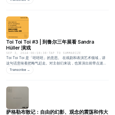
右转的文化政策一浪高过一浪的“碾压”背后，越来越多(极)右翼
政客试图压制艺术家创作和艺术机构发声的企图早已昭然若揭。
当我们望向东欧，看到斯洛伐克正在经历的一切，是否能得到更
多启示？ 面对灰暗的当下和可能更加令人沮丧的未来，我们不得
不反思艺术的公共角色。当大量文化机构迫于内外压力失去自主
性，艺术家被迫应对资金削减、项目取消甚至是声誉抹黑，文化
界是否还能找到新的路径，保持独立与自省？斯洛伐克的情况只
Toi Toi Toi #3 | 到鲁尔三年展看 Sandra
是冰山一角。放眼整个欧陆，尤其是基础资源更为优渥的西欧，
艺术自由同样面临前所未有的干扰。在右翼势力全方位的夹击之
Hüller 演戏
下，艺术创作者究竟该如何回应？ - 主播：Orange 微博 @道听
SEP 3, 2024
·
00:18:38
·
TAP TO SUMMARIZE
途说播客 「道听途说」是假艺术节的独立播客项目。 本期内容的
Toi Toi Toi 是「呸呸呸」的意思。 在戏剧和表演艺术领域，讲
配套图文索引，已同步更新在微信公众平台「假艺术节」。
这句话意味着把晦气赶走。对主创们来说，也算演出前带点迷信
的祝福。 「道听途说」开设的同名短播客小单元，以欧陆为圆
Transcribe →
心，记录主播在剧场内外的经历与观察。节目中的即时思绪，也
许会相对懒散。除了与听友们分享之外，也借此机会为自己留存
部分新意和旧梦。 - I Want Absolute Beauty 是 Ivo van Hove
接任鲁尔三年展艺术总监之后的亮相作品，由他本人执导。编舞
部分由风头正劲的马赛国家芭蕾舞团驻场编舞组合 (LA)HORDE
操刀。站在舞台中央的演员是德国相当耀眼的女演员 Sandra
Hüller。至于音乐的部分，则全部来自 PJ Harvey 的过往唱片。
萨格勒布散记：自由的幻影、观念的震荡和伟大
“我们将跟随主人公尝试成为真正的自己，挑战社会对她的角色和