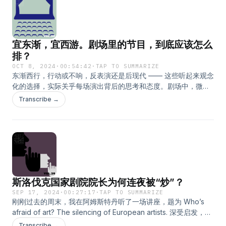
微博 @道听途说播客 xhs: OrangeElephant (fakefestival) 「道
听途说」是假艺术节的独立播客项目。 本期内容的配套图文索
引，已同步更新在微信公众平台「假艺术节」。
宜东渐，宜西游。剧场里的节目，到底应该怎么
排？
OCT 8, 2024
·
00:54:42
·
TAP TO SUMMARIZE
东渐西行，行动或不响，反表演还是后现代 —— 这些听起来观念
化的选择，实际关乎每场演出背后的思考和态度。剧场中，微小
的感动如细流般涌动，决定性的邂逅在不经意间发生，正是这些
Transcribe →
瞬间让我们在无声处见证生活。剧场是情感的放大器，也是生活
的回音壁。 本期「道听途说」特别邀请上海 YOUNG 剧场的节目
总监包含女士，与我们一同探讨如何通过精心策划的节目单，捕
捉时代脉搏，回应社会现实，穿越美学景观与理念山谷。 - 主
播：Orange 特邀嘉宾：包含 微博 @道听途说播客 「道听途
说」是假艺术节的独立播客项目。 本期内容的配套图文索引，已
同步更新在微信公众平台「假艺术节」。
斯洛伐克国家剧院院长为何连夜被“炒”？
SEP 17, 2024
·
00:27:17
·
TAP TO SUMMARIZE
刚刚过去的周末，我在阿姆斯特丹听了一场讲座，题为 Who’s
afraid of art? The silencing of European artists. 深受启发，回
到家即兴录制了这期节目，也算帮自己理清一些思绪。欧陆集体
Transcribe →