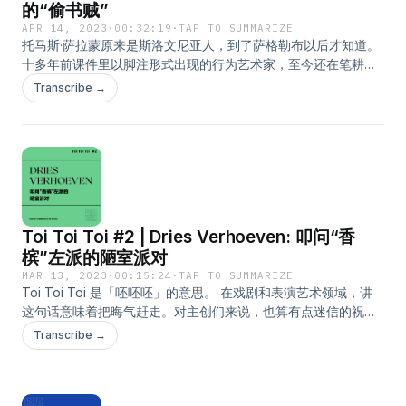
期望。她在各种相遇、各种关系和各种城市中穿梭，重塑自我。”
的“偷书贼”
节目册里浓缩的简介，究竟有没有通过舞台上的演出完美传递？
APR 14, 2023
·
00:32:19
·
TAP TO SUMMARIZE
Ivo van Hove 把 PJ Harvey 的歌次序打乱再重组，究竟想要重
托马斯·萨拉蒙原来是斯洛文尼亚人，到了萨格勒布以后才知道。
塑谁的“自我”？ 去鲁尔三年展看戏，其实原本不在今年夏天的节
十多年前课件里以脚注形式出现的行为艺术家，至今还在笔耕不
展计划之中。移居荷兰三年多，对戏剧和表演艺术的理解，产生
辍地写诗，这也是不去萨格勒布不会知晓的事情。 不知道怎么记
Transcribe →
了诸多变化。尽管细数依然欣赏了佳作若干，也留下了厚厚一叠
录，也不知道播客录了些什么，甚至不太想写这段前言。许多激
日记和写给自己看的小纸片。但是，对行业的滤镜消失之后，很
进的实验，或许早已消失在东西边极其不平衡的文化光谱之中。
难被刺鼻的权力关系说服，很难被滞后悬浮的空谈蛊惑。因此也
但是，也有些一见如故的倔强和拒绝，在自由的幻影之下持续焕
很难再提起兴致，分出时间，去记录那些过眼云烟般的小题大
发生命力，一直涌动，一直蓬勃。 - 主播：Orange 微博 @道听
做。 但话说回来，有机会听 Sandra Hüller 唱演 PJ Harvey 的
途说播客 @OrangeElephantSalmon 「道听途说」是假艺术节
歌，怎么可以错过呢！ - 主播：Orange 微博 @道听途说播客
的独立播客项目。 本期内容的配套图文索引，已同步更新在微信
「道听途说」是假艺术节的独立播客项目。 本期内容的配套图文
公众平台「假艺术节」。
Toi Toi Toi #2 | Dries Verhoeven: 叩问“香
索引，已同步更新在微信公众平台「假艺术节」。
槟”左派的陋室派对
MAR 13, 2023
·
00:15:24
·
TAP TO SUMMARIZE
Toi Toi Toi 是「呸呸呸」的意思。 在戏剧和表演艺术领域，讲
这句话意味着把晦气赶走。对主创们来说，也算有点迷信的祝
福。 「道听途说」开设的同名短播客小单元，以欧陆剧场为圆
Transcribe →
心，记录主播在剧场内外的经历与观察。节目中的即时思绪，也
许会相对懒散。除了与听友们分享之外，也借此机会为自己留存
部分新意和旧梦。 - 荷兰焦点剧场创作者德里斯·范霍文 Dries