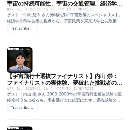
ョン2:09 取材の取り方3:57 宇宙を編む5:25 はやぶさ10:14 宇宙
宇宙の持続可能性、宇宙の交通管理、経済学×
法13:56 Crew-5打ち上げ21:05 SLIM月面着陸機24:20 種子島と
科学技術、欧米と日本の政策 | Ep.7
MAY 30, 2025
·
01:46:24
·
TAP TO SUMMARIZE
いう町31:57 宇宙飛行士の共通項33:10 油井亀美也さん36:15 ジ
ゲスト：仲間 悠衣 さん沖縄出身の宇宙政策のスペシャリスト。
ェレミー・ハンセンさん38:14 向井千秋さん41:08 ウクライナ
経済学と科学技術の視点から、宇宙政策を東京大学公共政策大
43:23 宇宙を目指して戦争に触れる51:38 国際的なルール作りと
学院で学び、欧州宇宙政策機関で初めてのヨーロッパ外出身者
Transcribe →
その遵守54:31 戦争からの避難1:03:21 平和を願うエッセイ
として活躍。アメリカSecure World Foundationのスペースサ
1:08:36 書いて残す1:11:24 書くことの今後1:15:56 宇宙ライター
ステナビリティ・サミットの現地代表を務める。フルブライト
Support "知の隠れ家 Knowledge’s Den"Patreon:
奨学生として、ジョージ・ワシントン大学の博士課程に進学し
https://www.patreon.com/c/ChinoKakuregaHirotoX:
研究しつつ、ワシントン D.C.を拠点に政策の最前線で活躍す
https://x.com/_hirototamuraInstagram:
る。X: https://x.com/2000yui_spaceLinkedIn:
https://www.instagram.com/_hirototamura/Facebook:
https://www.linkedin.com/in/yui-nakama-3b292323b/タイム
https://www.facebook.com/hiroto.tamura.58YasuInstagram:
スタンプ0:00 イントロダクション2:03 宇宙政策に進んだきっ
【宇宙飛行士選抜ファイナリスト】内山 崇：
https://www.instagram.com/yasu_lin_tsumura/Facebook:
かけ4:39 宇宙政策の拡がり6:41 宇宙分かるけど政策分からない
https://www.facebook.com/yasu.lin.tsumura
9:12 経済学視点が足りない12:06 宇宙交通管理17:41 理想状態と
ファイナリストの実体験、夢破れた挑戦者の葛
の差22:53 政策は手段32:45 米は安全保障乱用？36:55 欧は宇宙
藤、ISS補給機「こうのとり」開発、有人宇宙
APR 26, 2025
·
01:36:44
·
TAP TO SUMMARIZE
政策的に面白い39:55 中国に覇権の意思はない51:58 ポリシーメ
ゲスト：内山 崇 さん 2008-2009年の宇宙飛行士選抜試験で最
の未来｜Ep.6
ーカーたる55:17 宇宙技術のデュアルユース59:54 宇宙の持続可
終候補10名に残るも、宇宙飛行士には選ばれず。選抜試験の様
能性1:12:40 宇宙条約1:15:37 宇宙天体の国による領有1:22:30 ト
子とその後の葛藤を著書『宇宙飛行士選抜試験 ファイナリスト
Transcribe →
ランプ政権1:27:11 日本の宇宙開発の方針は？1:31:07 日本の起業
の消えない記憶』を通じて発信している。HTV「こうのとり」
家精神1:36:27 宇宙開発のパラダイムシフト1:42:22 今の宇宙政
開発に携わり、初号機から9号機まで全てのフライトでフライ
策を自由に変えられるとしたら？Credits: "The Complex"
トディレクタを務める。現在はHTV-X開発にも従事。HTVの後