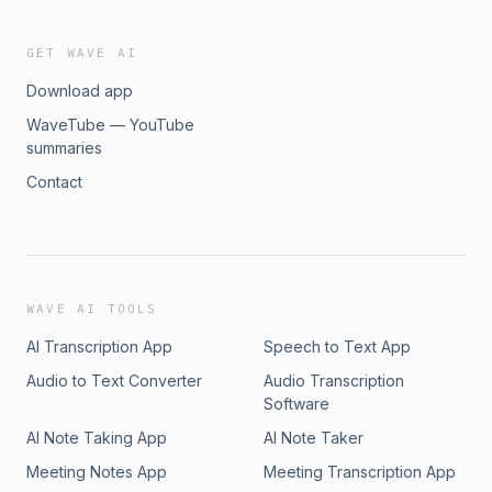
Business Development at the space training facility
BlueAbyss, and the CSO and CEO of the American branch of
WARPSPACE Inc. He also holds other current
GET WAVE AI
positions.Facebook:
Download app
https://www.facebook.com/hirokazu.mori.165LinkedIn:
https://www.linkedin.com/in/hirokazu-m-
WaveTube — YouTube
29aa1510a/Timestamps:0:00 イントロダクション4:41 宇宙ビジ
summaries
ネス16:07 日本宇宙戦略27:50 米国宇宙戦略38:30 中国宇宙戦
Contact
略43:22 宇宙ビジネスコンサルタント56:32
WARPSPACE1:07:31 重力波天文学1:18:37 LIGOの工学1:37:05 宇
宙飛行士訓練施設 Blue Abyss1:50:54 プロダイバー1:58:22 有人
宇宙開発の今後Support "知の隠れ家 Knowledge’s Den"X:
https://x.com/_hirototamuraPatreon:
https://www.patreon.com/c/ChinoKakurega
WAVE AI TOOLS
AI Transcription App
Speech to Text App
Audio to Text Converter
Audio Transcription
Software
AI Note Taking App
AI Note Taker
Meeting Notes App
Meeting Transcription App