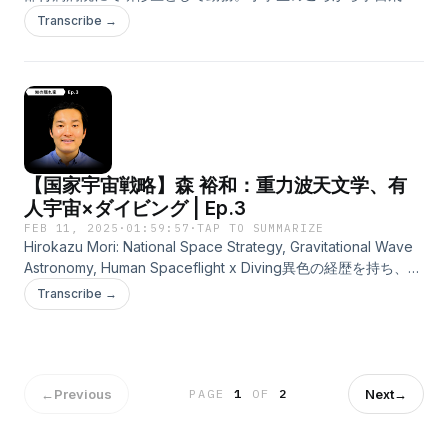
under Creative Commons: By Attribution 4.0
exploration.Facebook:
士を志し、その実現のためミッションの目的や政府の方針に左
Transcribe →
Licensehttp://creativecommons.org/licenses/by/4.0/
https://www.facebook.com/naoya.ozakiX:
右されず、宇宙飛行士の搭乗クルーに求められるであろう医師
https://x.com/naoya_ozakiTimestamps0:00 イントロダクショ
を目指す。"Human body vs. Space Environment" Takuma
ン1:17 宇宙ミッションデザイナー3:55 軌道設計5:27 トラブルか
Ishibashi: Space Medicine, Emergency Medical Service |
ら立ち直る9:09 トラブルの経験10:48 不可能を可能にする16:25
Ep.4Guest: Takuma IshibashiGraduated from the University
Comet Interceptor23:22 マルチフライバイ27:10 小惑星探査時
of Tokyo, Faculty of Medicine. Currently working as an
代29:40 DESTINY+31:40 はやぶさ × DESTINY+35:20 フライバ
intern at the University of Tokyo Hospital. He has aspired to
イサイクラー軌道41:18 組み合わせ問題45:59 探査可能な小惑星
be an astronaut since elementary school, and to achieve
【国家宇宙戦略】森 裕和：重力波天文学、有
の数Support "知の隠れ家 Knowledge’s Den"Patreon:
this goal, he aims to become a doctor who will be required
https://www.patreon.com/c/ChinoKakuregaHirotoX:
as a crew member for astronauts, regardless of the
人宇宙×ダイビング | Ep.3
https://x.com/_hirototamuraFacebook:
mission's purpose or government policy.Facebook:
FEB 11, 2025
·
01:59:57
·
TAP TO SUMMARIZE
https://www.facebook.com/hiroto.tamura.58YasuFacebook:
https://www.facebook.com/takuma.ishibashi.92/X:
Hirokazu Mori: National Space Strategy, Gravitational Wave
https://www.facebook.com/yasu.lin.tsumuraInstagram:
https://x.com/basis64Timestamps：0:00 イントロダクション
Astronomy, Human Spaceflight x Diving異色の経歴を持ち、宇
https://www.instagram.com/yasu_lin_tsumura/
1:16 宇宙飛行士であり医者8:45 宇宙医学の道を模索14:39 研修
宙ビジネスコンサルタントに加え約10の肩書を持つ森裕和さん
Transcribe →
医17:09 循環器内科18:50 麻酔科20:57 宇宙医学スタディツアー
をゲストにお迎えしました。ご活躍：宇宙ビジネスコンサルタ
25:54 宇宙医学の見方30:19 骨や筋肉の減少34:34 宇宙医学と宇
ントとして、人工衛星・有人宇宙関連・国を顧客とする内容と
宙生理学37:40 アメリカの宇宙医学42:42 航空医学から宇宙医
いった高度な戦略を手掛けながら、国内外で約10の社団法人や
学44:32 宇宙 = 航空＋潜水＋救急＋荒野46:46 人体の「環境試
企業の肩書きを持つ。高校に不登校となり、プロダイバーとな
験」52:58 人体のモデル構築1:02:06 人体に対する理解度1:07:19
った後、エディンバラ大学に飛び級入学、首席卒業。当時の専
←
Previous
Next
→
PAGE
1
OF
2
人体 vs. 宇宙の放射線1:19:22 人体 vs. 宇宙での隔離状態1:30:10
門分野は理論物理学。ダイビングインストラクターとしてマル
宇宙でVRゴーグル1:33:05 人体 vs. 地球から離れる1:36:30 人間
タ島で多数のダイバーを育成。プロダイバーとしての専門は、