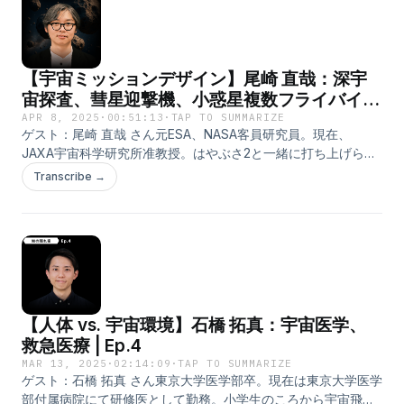
Kevin MacLeod (incompetech.com) Licensed under
継機で、月探査プログラムアルテミス計画で活躍が期待され
Creative Commons: By Attribution 4.0 License
る。著書: 宇宙飛行士選抜試験 ファイナリストの消えない記憶
http://creativecommons.org/licenses/by/4.0/Support "知の隠
https://amzn.asia/d/hYvhoX9X:
れ家 Knowledge’s Den"Patreon:
https://x.com/HTVFD_Uchiyama Note: https://2008astro-
【宇宙ミッションデザイン】尾崎 直哉：深宇
https://www.patreon.com/c/ChinoKakuregaHirotoX:
final.com/Timestamps: 0:00 イントロダクション2:01 宇宙飛行
https://x.com/_hirototamuraFacebook:
士の共通点8:40 閉鎖環境試験13:06 多面的に客観的に18:02 00
宙探査、彗星迎撃機、小惑星複数フライバイ、
https://www.facebook.com/hiroto.tamura.58YasuFacebook:
年、20年、40年21:30 ISS宇宙飛行士船長27:34 宇宙の物資補給
フライバイサイクラー軌道、小惑星衝突危機、
APR 8, 2025
·
00:51:13
·
TAP TO SUMMARIZE
https://www.facebook.com/yasu.lin.tsumuraInstagram:
機HTV33:01 準備したことは起きない37:26 HTV成功の裏側
ゲスト：尾崎 直哉 さん元ESA、NASA客員研究員。現在、
Fuseki | Ep.5
https://www.instagram.com/yasu_lin_tsumura/
41:21 油井宇宙飛行士のHTVキャッチ48:20 月面ローバーの制御
JAXA宇宙科学研究所准教授。はやぶさ2と一緒に打ち上げられ
50:14 2022-23選抜試験51:47 宇宙飛行士の夢破れ、乗り越える
た世界初の超小型宇宙探査機PROCYONの開発や、JAXAマルチ
Transcribe →
1:00:51 宇宙飛行士を目指す人へ1:02:04 有人宇宙にAIは使える
フライバイ小惑星探査機DESTINY+の軌道設計に携わる。株式
か1:07:24 SpaceXの開発マインドセット1:13:44 1960年代と
会社 Fuseki を立ち上げ小惑星フライバイ探査に取り組
2020年代の月面開発1:16:46 アメリカや中国の開発1:20:17 地球
む。"Space Mission Design" Naoya Ozaki: Deep Space
外での軋轢1:26:05 有人宇宙開発は意味あるか？1:28:55 有人開
Exploration, Comet Interceptor, Asteroid Multiple Flybys,
発と無人開発の共存1:31:38 意識の伝送と有人宇宙開発Support
Flyby Cycler Orbit, Asteroid Collision Crisis, Fuseki|
"知の隠れ家 Knowledge’s Den"Patreon:
Ep.5Guest: Naoya OzakiFormer ESA and NASA visiting
https://www.patreon.com/c/ChinoKakuregaHiroto X:
researcher. Currently an associate professor at JAXA
【人体 vs. 宇宙環境】石橋 拓真：宇宙医学、
https://x.com/_hirototamura Facebook:
Institute of Space and Astronautical Science. Involved in the
https://www.facebook.com/hiroto.tamura.58Yasu Facebook:
development of PROCYON, the world's first small space
救急医療 | Ep.4
https://www.facebook.com/yasu.lin.tsumura Instagram:
probe launched with Hayabusa2, and the orbital design of
MAR 13, 2025
·
02:14:09
·
TAP TO SUMMARIZE
https://www.instagram.com/yasu_lin_tsumura/Credits:"The
the JAXA multi-flyby asteroid probe DESTINY+. Founded
ゲスト：石橋 拓真 さん東京大学医学部卒。現在は東京大学医学
Complex" Kevin MacLeod (incompetech.com)Licensed
Fuseki Inc., and is engaged in asteroid flyby
部付属病院にて研修医として勤務。小学生のころから宇宙飛行