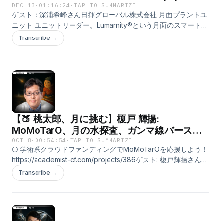
DEC 13
·
01:16:24
·
TAP TO SUMMARIZE
ゲスト：深浦希峰さん日揮グローバル株式会社 月面プラントユ
ニット ユニットリーダー。Lumarnity®という月面のスマートコ
ミュニティ構想で推薬プラントといった月面のインフラ計画を
Transcribe →
進める。日系ボリビア移民3世というユニークな生い立ちを持
ち、また、ランナーとして2024年に世界一過酷とも言われるサ
ハラマラソンを完走。X: https://x.com/fkihoタイムスタンプ：
0:00 イントロダクション1:36 なぜ月面にプラント？5:10 ​​月の水
の使い道8:46 Lunar Smart Community11:30 場所取り合戦16:18
月面プラントの開発手法27:33 月での液体の動き31:56 プラント
の放射線・隕石対策35:20 月面での実験データ37:17 月面プラン
【🍑 桃太郎、月に挑む】榎戸 輝揚:
トのタイムライン39:19 アルテミス計画どうなる？45:21 日系ボ
リビア移民３世50:27 ボリビアでの記憶57:52 サハラマラソン
MoMoTarO、月の水探査、ガンマ線バース
1:05:11 マラソン中の精神状態"知の隠れ家 Den of the
ト、中性子の寿命 | Ep.11
OCT 8
·
00:54:54
·
TAP TO SUMMARIZE
Unknown"Patreon:
🌕 学術系クラウドファンディングでMoMoTarOを応援しよう！
https://www.patreon.com/c/ChinoKakuregaX:
https://academist-cf.com/projects/386ゲスト: 榎戸輝揚さん京
https://x.com/_hirototamuraInstagram:
都大学 物理学・宇宙物理学の准教授。X線やガンマ線を用いた
Transcribe →
https://www.instagram.com/_hirototamura/
天文学の専門家。MoMoTarOという中性子を用いた月の水資源
探査プロジェクトを進める。X:
https://x.com/teru_enotoTimestamp:00:00 イントロダクショ
ン01:34 MoMoTarOプロジェクトの概要03:22 中性子の魅力と