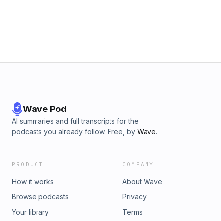
が火星に行く必要があるか1:39:25 人体 vs. 重力1:43:36 人工重
水中洞窟や沈没船。これまでに商業ダイビングや救助活動など
力1:52:35 宇宙酔い1:56:13 人体 vs. 微生物 in 閉鎖環境2:04:52 宇
の経験も持つ。Caelum Consilium 株式会社の CEO、Co-
宙飛行士であり医者Support "知の隠れ家 Knowledge’s
Founder となる宇宙訓練施設 BlueAbyss の VP of Business
Den"X: https://x.com/_hirototamuraPatreon:
Development、WARPSPACE Inc. の CSO 兼 アメリカ支社
https://www.patreon.com/c/ChinoKakurega
CEO を務める。その他にも現職あり。We had as our guest
Hirokazu Mori, who has a unique background and holds
about ten titles in addition to being a space business
consultant.Bio:As a space business consultant, he handles
advanced strategies related to artificial satellites, human
space program, and business with government, while
holding approximately 10 titles at various corporations and
Wave Pod
incorporated associations both domestically and
AI summaries and full transcripts for the
internationally. He stopped going to high school and
podcasts you already follow. Free, by
Wave
.
became a professional diver before skipping grades to
enter the University of Edinburgh, graduating at the top of
his class. His field of expertise at the time was theoretical
PRODUCT
COMPANY
physics. As a diving instructor in Malta, he trained numerous
divers. His professional diving specialties include
How it works
About Wave
underwater caves and shipwrecks. He also has experience
Browse podcasts
Privacy
in commercial diving and rescue operations. He serves as
the CEO of Caelum Consilium, the Co-Founder and VP of
Your library
Terms