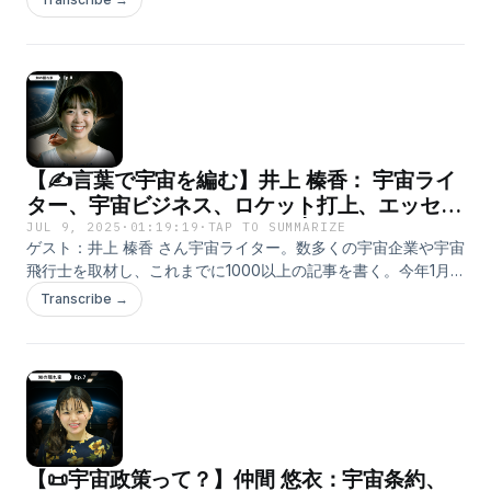
53:59 ヒューマノイド in space56:28 形を変えて姿勢を制御す
email: joaquin.armijo@ipmu.jpタイムスタンプ：0:00 イントロ
る1:00:40 ソーラーセイルの嘘1:03:03 Transformer宇宙機
ダクション2:44 宇宙の距離梯子（Cosmic Distance Ladder）
1:04:14 非ホロノミック姿勢制御手法1:15:31 人型ドローン1:18:31
5:11 年周視差（パララックス）11:19 主系列星17:06 変光星（セ
はやぶさ２を振り返る1:23:03 はやぶさ１を振り返る1:28:17 イ
フェイド）と超新星23:46 ハッブルの法則28:17 宇宙マイクロ
トカワにタッチダウン1:38:00 太陽追尾運動1:41:34 土星の環を
波背景放射30:48 バリオン音響振動34:00 宇宙の巨視的構造
通過するミッション1:46:18 科学ミッションの行方1:47:57 作家
40:40 修正重力理論47:52 宇宙空洞（ボイド）49:30 ダークマ
＆研究者"知の隠れ家 Den of the Unknown"Patreon:
ター（暗黒物質）50:49 質量不足問題54:15 重力レンズ56:21 強
【✍️言葉で宇宙を編む】井上 榛香： 宇宙ライ
https://www.patreon.com/c/ChinoKakuregaX:
い重力レンズ59:55 すばる望遠鏡1:02:09 ブラックホール
https://x.com/_hirototamuraInstagram:
1:05:05 ブラックホールはどう作られるのか？1:14:07 特異点
ター、宇宙ビジネス、ロケット打上、エッセ
https://www.instagram.com/_hirototamura/
（シンギュラリティ）1:18:23 重力波1:25:34 重力波で測定でき
イ、ロシア・ウクライナ戦争 | Ep.8
JUL 9, 2025
·
01:19:19
·
TAP TO SUMMARIZE
ること1:30:59 データ駆動型発見"知の隠れ家 Den of the
ゲスト：井上 榛香 さん宇宙ライター。数多くの宇宙企業や宇宙
Unknown"Patreon:
飛行士を取材し、これまでに1000以上の記事を書く。今年1月
https://www.patreon.com/c/ChinoKakuregaX:
には「宇宙を編む」というエッセイを出版。ロケットの打ち上
Transcribe →
https://x.com/_hirototamuraInstagram:
げといった宇宙開発の取材やその時の思い、宇宙法や国際関係
https://www.instagram.com/_hirototamura/
の専門を目指して深く関わりを持つことになったウクライナの
昨今の情勢について自らの経験を伝えている。「from under
30 世界を平和にする第一歩」というアンソロジーへの寄稿とし
て、ウクライナの友人が直面する苦難を発信するにあたり、ラ
イターとして取るべき姿勢に対する葛藤と平和への願いを綴っ
ている。この寄稿文は中学の国語の教科書に採用された。X:
【📜宇宙政策って？】仲間 悠衣：宇宙条約、
https://x.com/ko8ruuuuunタイプスタンプ0:00 イントロダクシ