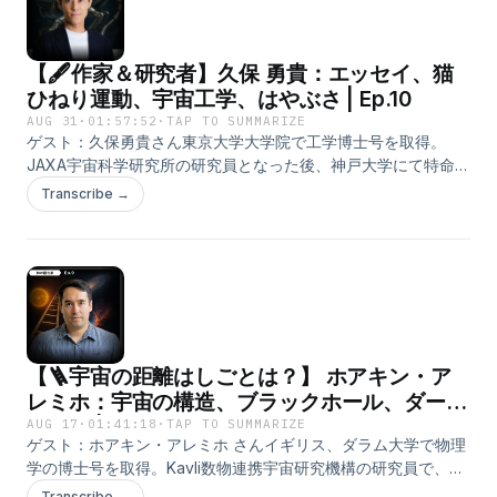
研究06:43 月面の水資源の探査09:30 中性子を用いた水探査の
技術13:08 中性子のエネルギーとその分類15:27 水の探査と中性
子の関係18:06 月の水の量と深さの測定20:42 ガンマ線バース
【🖋️作家＆研究者】久保 勇貴：エッセイ、猫
トの謎27:30 MoMoTarOとガンマ線バーストの検出30:02 宇宙
論への影響と物理的成果34:40 重力波とガンマ線バーストの方
ひねり運動、宇宙工学、はやぶさ | Ep.10
角38:58 中性子寿命のパズルとその測定法42:15 第３の中性子寿
AUG 31
·
01:57:52
·
TAP TO SUMMARIZE
命計測法45:46 検出器の設計と機能49:25 ISSでの実証実験
ゲスト：久保勇貴さん東京大学大学院で工学博士号を取得。
51:59 クラウドファンディングの目的と意義"知の隠れ家 Den
JAXA宇宙科学研究所の研究員となった後、神戸大学にて特命助
of the Unknown"Patreon:
教に着任。宇宙機の姿勢やロボットの制御の専門家。作家とし
Transcribe →
https://www.patreon.com/c/ChinoKakuregaX:
ても活動。2023年にはエッセイ集となる『ワンルームから宇宙
https://x.com/_hirototamuraInstagram:
をのぞく』を出版。宇宙工学の研究者の内面部分を曝け出して
https://www.instagram.com/_hirototamura/
書いており、宇宙のことだけどどこか近い距離感を味わえる一
冊。X: https://x.com/astro_kuboyワンルームから宇宙をのぞく
久保勇貴 著
https://www.ohtabooks.com/publish/2023/03/22162235.html⁩
創発と物理 ミクロとマクロをつなぐ哲学 森田紘平 著
【🪜宇宙の距離はしごとは？】 ホアキン・ア
https://www.unp.or.jp/ISBN/ISBN978-4-8158-1175-4.htmlタイ
ムスタンプ：0:00 イントロダクション2:50 なぜエッセイ？
レミホ：宇宙の構造、ブラックホール、ダーク
7:04 死の恐怖10:15 世界の歪み14:36 偶然のなす美しさ21:26 カ
マター | Ep.9
AUG 17
·
01:41:18
·
TAP TO SUMMARIZE
オス理論28:29 憧れの作家30:56 溜まる辛さ、書く辛さ38:45
ゲスト：ホアキン・アレミホ さんイギリス、ダラム大学で物理
正直と素直の違い41:43 ホロノミックvs.非ホロノミック45:10
学の博士号を取得。Kavli数物連携宇宙研究機構の研究員で、宇
猫ひねり運動47:53 二種類の非ホロノミック性51:37 姿勢の表現
宙の巨視的構造の宇宙論シミュレーションと観測の専門家。
Transcribe →