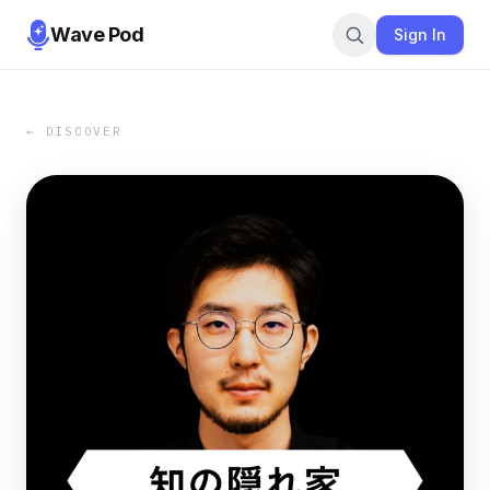
Wave Pod
Sign In
← DISCOVER