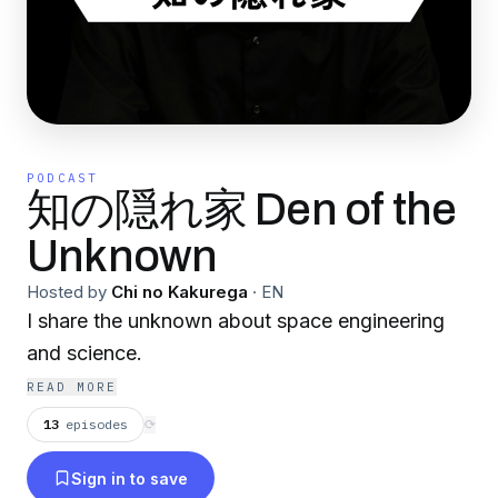
PODCAST
知の隠れ家 Den of the
Unknown
Hosted by
Chi no Kakurega
·
EN
I share the unknown about space engineering
and science.
READ MORE
13
episodes
⟳
Sign in to save