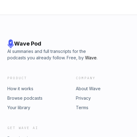
les questions environnementales liées à sa fabrication. En
cinq épisodes, cette fiction aborde ainsi, à travers les
histoires et les brouilles de trois adolescents, les thèmes du
développement durable, des métaux rares, de l'épuisement
des ressources et de la face cachée de la transition
numérique...
Wave Pod
AI summaries and full transcripts for the
podcasts you already follow. Free, by
Wave
.
PRODUCT
COMPANY
How it works
About Wave
Browse podcasts
Privacy
Your library
Terms
GET WAVE AI