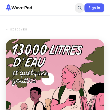
Wave Pod
Sign In
← DISCOVER