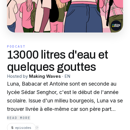
PODCAST
13000 litres d'eau et
quelques gouttes
Hosted by
Making Waves
·
EN
Luna, Babacar et Antoine sont en seconde au
lycée Sédar Senghor, c'est le début de l'année
scolaire. Issue d'un milieu bourgeois, Luna va se
trouver livrée à elle-même car son père part
travailler aux États-Unis. C'est une adolescente
READ MORE
rebelle qui redouble sa seconde. Babacar, un
5
episodes
⟳