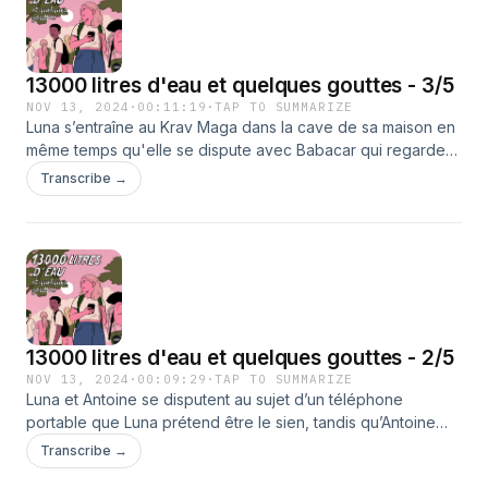
13000 litres d'eau et quelques gouttes - 3/5
NOV 13, 2024
·
00:11:19
·
TAP TO SUMMARIZE
Luna s’entraîne au Krav Maga dans la cave de sa maison en
même temps qu'elle se dispute avec Babacar qui regarde
un reportage sur la baie de Hann pour préparer son
Transcribe →
exposé. Antoine lui, qui a perdu son argent de poche dans
l’achat du téléphone, accumule les dettes envers Le Grizzli...
13000 litres d'eau et quelques gouttes - 2/5
NOV 13, 2024
·
00:09:29
·
TAP TO SUMMARIZE
Luna et Antoine se disputent au sujet d’un téléphone
portable que Luna prétend être le sien, tandis qu’Antoine
affirme l’avoir acheté. Mme Jacquin, leur professeur de
Transcribe →
français, intervient pour résoudre le conflit et trouvera une