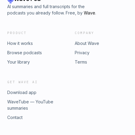
AI summaries and full transcripts for the
podcasts you already follow. Free, by
Wave
.
PRODUCT
COMPANY
How it works
About Wave
Browse podcasts
Privacy
Your library
Terms
GET WAVE AI
Download app
WaveTube — YouTube
summaries
Contact