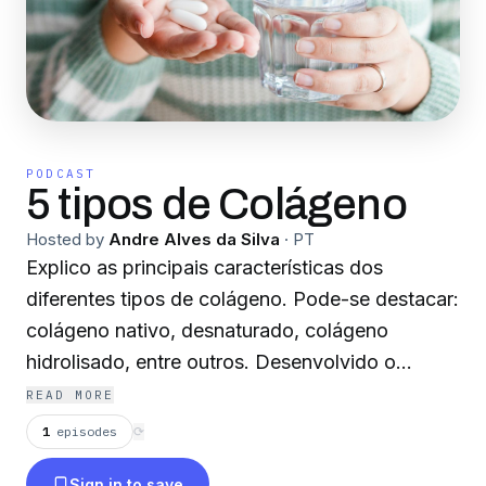
PODCAST
5 tipos de Colágeno
Hosted by
Andre Alves da Silva
·
PT
Explico as principais características dos
diferentes tipos de colágeno. Pode-se destacar:
colágeno nativo, desnaturado, colágeno
hidrolisado, entre outros. Desenvolvido o
conteúdo com uma linguagem simples e
READ MORE
objetiva para que o leitor entenda da melhor
1
episodes
⟳
forma. Gostou? Entre em nosso blog
Sign in to save