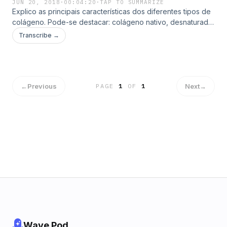
JUN 20, 2018
·
00:04:20
·
TAP TO SUMMARIZE
Explico as principais características dos diferentes tipos de
colágeno. Pode-se destacar: colágeno nativo, desnaturado,
colágeno hidrolisado, entre outros. Desenvolvido o
Transcribe →
conteúdo com uma linguagem simples e objetiva para que o
leitor entenda da melhor forma. Gostou? Entre em nosso
blog: blog.orionlab.com.br
←
Previous
Next
→
PAGE
1
OF
1
Wave Pod