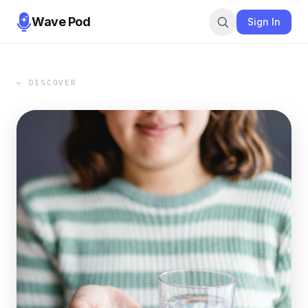
Wave Pod
Sign In
← DISCOVER