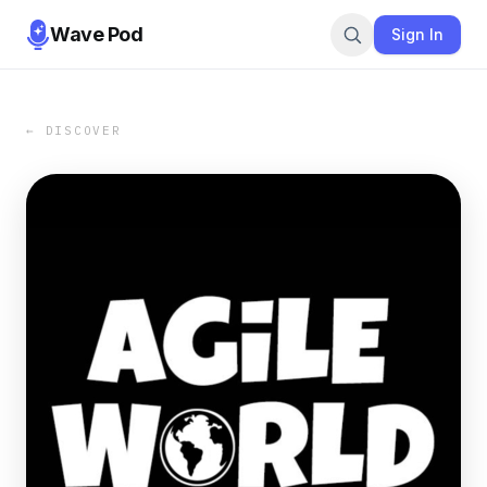
Wave Pod
Sign In
← DISCOVER