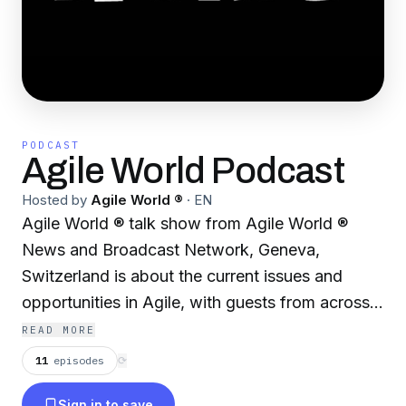
PODCAST
Agile World Podcast
Hosted by
Agile World ®
·
EN
Agile World ® talk show from Agile World ®
News and Broadcast Network, Geneva,
Switzerland is about the current issues and
opportunities in Agile, with guests from across
the globe. There are now ten talk shows in ten
READ MORE
languages. We have a great team of twenty four
11
episodes
⟳
hosts with more joining each week. More shows
Sign in to save