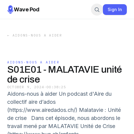
Wave Pod
Sign In
←
AIDONS-NOUS A AIDER
AIDONS-NOUS A AIDER
S01E01 - MALATAVIE unité
de crise
OCTOBER 9, 2024
·
00:38:25
Aidons-nous à aider Un podcast d'Aire du
collectif aire d’ados
(https://www.airedados.ch/) Malatavie : Unité
de crise Dans cet épisode, nous abordons le
travail mené par MALATAVIE Unité de Crise