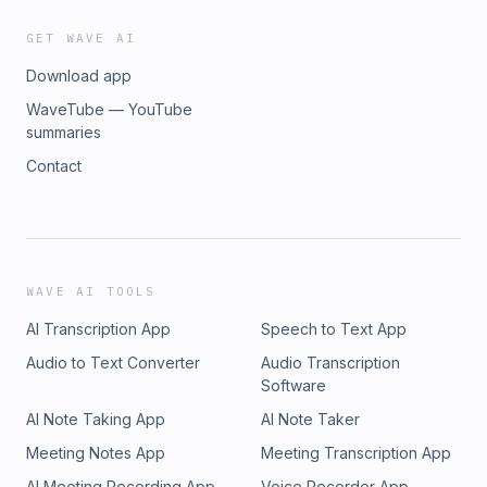
GET WAVE AI
Download app
WaveTube — YouTube
summaries
Contact
WAVE AI TOOLS
AI Transcription App
Speech to Text App
Audio to Text Converter
Audio Transcription
Software
AI Note Taking App
AI Note Taker
Meeting Notes App
Meeting Transcription App
AI Meeting Recording App
Voice Recorder App