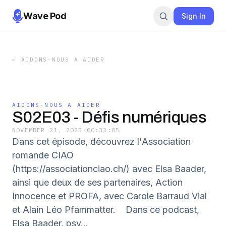
Wave Pod
Sign In
←
AIDONS-NOUS A AIDER
AIDONS-NOUS A AIDER
S02E03 - Défis numériques
NOVEMBER 21, 2025
·
00:32:05
Dans cet épisode, découvrez l'Association
romande CIAO
(https://associationciao.ch/) avec Elsa Baader,
ainsi que deux de ses partenaires, Action
Innocence et PROFA, avec Carole Barraud Vial
et Alain Léo Pfammatter. Dans ce podcast,
Elsa Baader, psy...