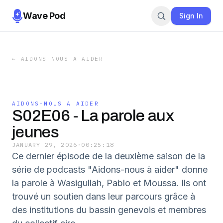
Wave Pod
Sign In
←
AIDONS-NOUS A AIDER
AIDONS-NOUS A AIDER
S02E06 - La parole aux
jeunes
JANUARY 29, 2026
·
00:25:18
Ce dernier épisode de la deuxième saison de la
série de podcasts "Aidons-nous à aider" donne
la parole à Wasigullah, Pablo et Moussa. Ils ont
trouvé un soutien dans leur parcours grâce à
des institutions du bassin genevois et membres