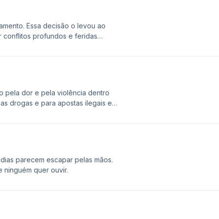
olamento. Essa decisão o levou ao
 conflitos profundos e feridas
 é a própria Vida veio ao seu
tória real em Algemas Quebradas!
o pela dor e pela violência dentro
 as drogas e para apostas ilegais em
ele. Ouça agora a história real de
Quebradas!
 dias parecem escapar pelas mãos.
 ninguém quer ouvir.