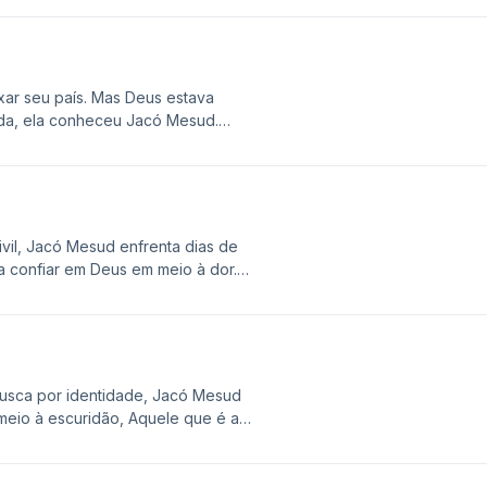
radas"!
ixar seu país. Mas Deus estava
ada, ela conheceu Jacó Mesud.
ação e amor, em Algemas Quebradas!
ivil, Jacó Mesud enfrenta dias de
a confiar em Deus em meio à dor.
ria real, em Algemas Quebradas!
 busca por identidade, Jacó Mesud
meio à escuridão, Aquele que é a
ra parte da emocionante história
uebradas.