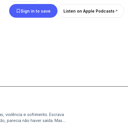
Sign in to save
Listen on Apple Podcasts
, violência e sofrimento. Escrava
do, parecia não haver saída. Mas
gemas. Acompanhe agora, mais uma