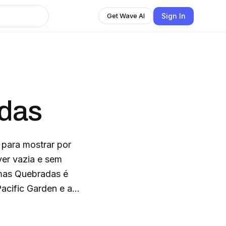
Sign In
Get Wave AI
das
para mostrar por
ver vazia e sem
acific Garden e a
equipe da Rádio Seara.