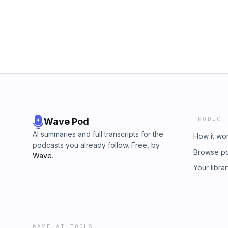
PRODUCT
Wave Pod
AI summaries and full transcripts for the
How it wo
podcasts you already follow. Free, by
Browse p
Wave
.
Your libra
WAVE AI TOOLS