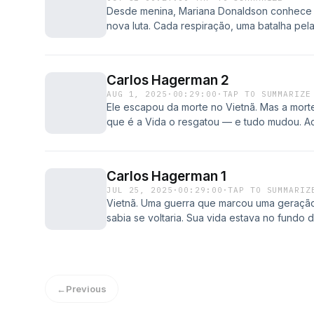
Desde menina, Mariana Donaldson conhece a
nova luta. Cada respiração, uma batalha pe
parece perdido, uma mão se estende. E o i
Acompanhe a primeira parte da história de
ela teve suas Algemas Quebradas.
Carlos Hagerman 2
AUG 1, 2025
·
00:29:00
·
TAP TO SUMMARIZE
Ele escapou da morte no Vietnã. Mas a mort
que é a Vida o resgatou — e tudo mudou. 
história de Carlos Hagerman em Algemas Qu
Carlos Hagerman 1
JUL 25, 2025
·
00:29:00
·
TAP TO SUMMARIZ
Vietnã. Uma guerra que marcou uma geração
sabia se voltaria. Sua vida estava no fundo
com ele. E tudo começou a mudar. Ouça essa
Quebradas!
←
Previous