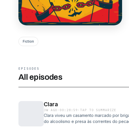
Fiction
EPISODES
All episodes
Clara
3W AGO
·
00:28:59
·
TAP TO SUMMARIZE
Clara viveu um casamento marcado por brigas
do alcoolismo e presa às correntes do peca
tudo mudou quando Jesus quebrou suas al