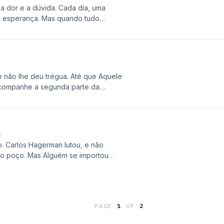
 dor e a dúvida. Cada dia, uma
la esperança. Mas quando tudo
mpossível começa a acontecer.
 Mariana Donaldson e descubra como
e não lhe deu trégua. Até que Aquele
Acompanhe a segunda parte da
ebradas!
E
. Carlos Hagerman lutou, e não
 do poço. Mas Alguém se importou
 história real em Algemas
PAGE
1
OF
2