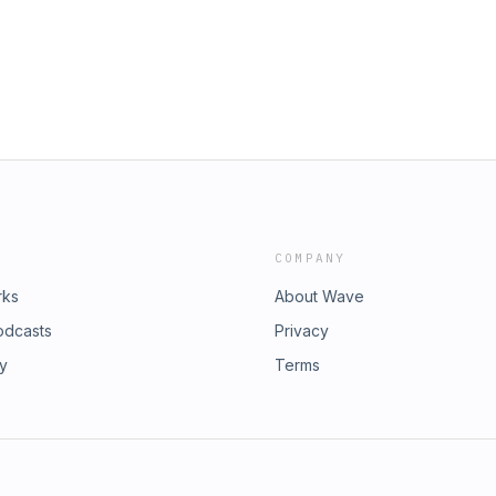
COMPANY
rks
About Wave
odcasts
Privacy
ry
Terms