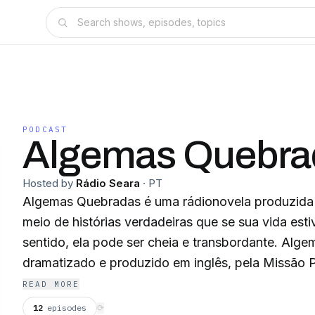
PODCAST
Algemas Quebra
Hosted by
Rádio Seara
·
PT
Algemas Quebradas é uma rádionovela produzida 
meio de histórias verdadeiras que se sua vida esti
sentido, ela pode ser cheia e transbordante. Algemas Quebradas é
dramatizado e produzido em inglês, pela Missão P
versão brasileira é traduzida e dramatizada pela 
READ MORE
12
episodes
⟳