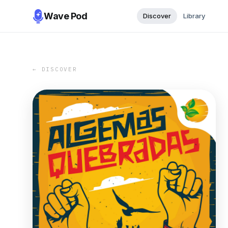
Wave Pod
Discover
Library
← DISCOVER