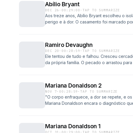
Abílio Bryant
DEC 26
·
00:29:00
·
TAP TO SUMMARIZE
Aos treze anos, Abílio Bryant escolheu o is
perigo e à dor. O casamento foi marcado por
abertas. Mas tudo mudou quando Aquele que
encontro. Ouça agora essa emocionante his
Ramiro Devaughn
DEC 20
·
00:28:59
·
TAP TO SUMMARIZE
Ele tentou de tudo e falhou. Cresceu cercad
da própria família. O pecado o arrastou para
brigas de cães. Mas alguém se importou com 
Ramiro Devaughn, no audiodrama Algemas 
Mariana Donaldson 2
NOV 7
·
00:28:59
·
TAP TO SUMMARIZE
"O corpo enfraquece, a dor se repete, e os
Mariana Donaldson encara o diagnóstico que
Mariana Donaldson 1
OCT 31
·
00:29:00
·
TAP TO SUMMARIZE