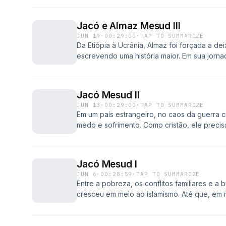
emocionante história real em "Algemas Queb
Jacó e Almaz Mesud III
JUN 19
·
00:29:00
·
TAP TO SUMMARIZE
Da Etiópia à Ucrânia, Almaz foi forçada a de
escrevendo uma história maior. Em sua jorn
Acompanhe agora, essa história de restaur
Jacó Mesud II
JUN 13
·
00:29:00
·
TAP TO SUMMARIZE
Em um país estrangeiro, no caos da guerra c
medo e sofrimento. Como cristão, ele precis
Acompanhe agora a continuação desta histó
Jacó Mesud I
JUN 6
·
00:28:59
·
TAP TO SUMMARIZE
Entre a pobreza, os conflitos familiares e a
cresceu em meio ao islamismo. Até que, em 
Luz do mundo o encontrou. Conheça a primei
real de um etíope que teve suas Algemas Q