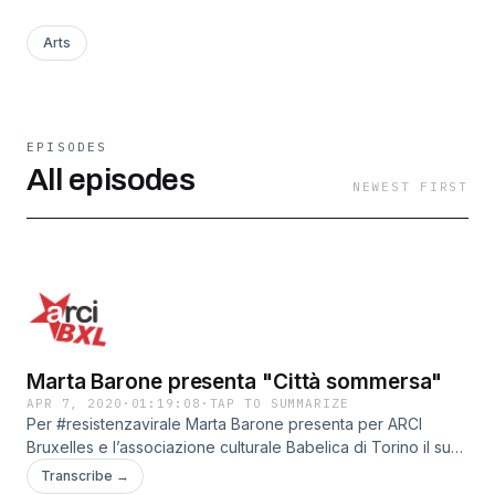
Arts
EPISODES
All episodes
NEWEST FIRST
Marta Barone presenta "Città sommersa"
APR 7, 2020
·
01:19:08
·
TAP TO SUMMARIZE
Per #resistenzavirale Marta Barone presenta per ARCI
Bruxelles e l’associazione culturale Babelica di Torino il suo
ultimo lavoro: “Città sommersa” Bompiani. Il romanzo è stato
Transcribe →
selezionato come uno dei 12 candidati al Premio Strega