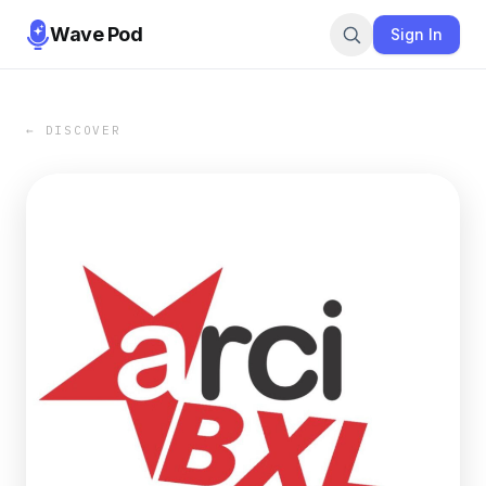
Wave Pod
Sign In
← DISCOVER