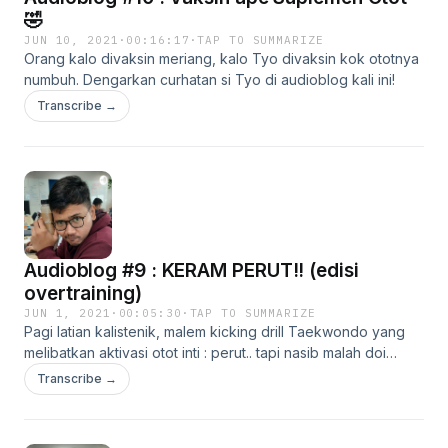
🤣
JUN 10, 2021
·
00:16:17
·
TAP TO SUMMARIZE
Orang kalo divaksin meriang, kalo Tyo divaksin kok ototnya
numbuh. Dengarkan curhatan si Tyo di audioblog kali ini!
Transcribe →
Audioblog #9 : KERAM PERUT!! (edisi
overtraining)
JUN 1, 2021
·
00:05:30
·
TAP TO SUMMARIZE
Pagi latian kalistenik, malem kicking drill Taekwondo yang
melibatkan aktivasi otot inti : perut.. tapi nasib malah doi
keram abis latian hadeuu
Transcribe →