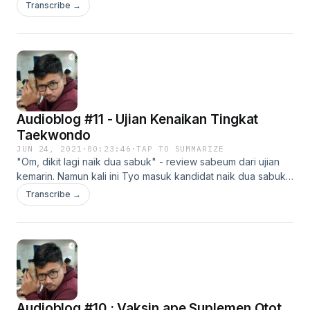
Transcribe →
Audioblog #11 - Ujian Kenaikan Tingkat
Taekwondo
JUN 24, 2021
·
00:23:46
·
TAP TO SUMMARIZE
"Om, dikit lagi naik dua sabuk" - review sabeum dari ujian
kemarin. Namun kali ini Tyo masuk kandidat naik dua sabuk,
tahan dulu, karena dia berkompetisi dengan attendees lain.
Transcribe →
The story is inside!
Audioblog #10 : Vaksin ape Suplemen Otot