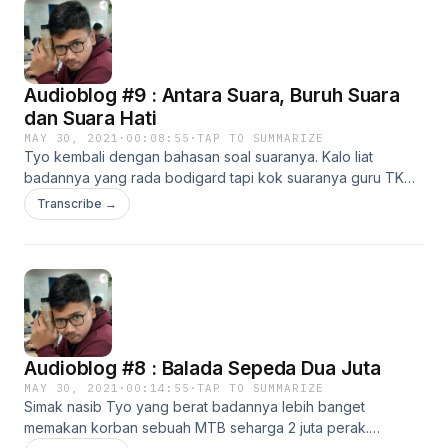
Audioblog #9 : Antara Suara, Buruh Suara
dan Suara Hati
MAY 30, 2021
·
00:08:55
·
TAP TO SUMMARIZE
Tyo kembali dengan bahasan soal suaranya. Kalo liat
badannya yang rada bodigard tapi kok suaranya guru TK
sesungguhnya apa yang salah? Kaga ada sih, makannya dia
Transcribe →
kerja ga di bidang-bidang dengan profil suara bariton.
Audioblog #8 : Balada Sepeda Dua Juta
MAY 30, 2021
·
00:14:55
·
TAP TO SUMMARIZE
Simak nasib Tyo yang berat badannya lebih banget
memakan korban sebuah MTB seharga 2 juta perak.