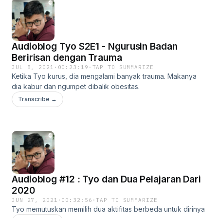
Audioblog Tyo S2E1 - Ngurusin Badan
Beririsan dengan Trauma
JUL 8, 2021
·
00:23:19
·
TAP TO SUMMARIZE
Ketika Tyo kurus, dia mengalami banyak trauma. Makanya
dia kabur dan ngumpet dibalik obesitas.
Transcribe →
Audioblog #12 : Tyo dan Dua Pelajaran Dari
2020
JUN 27, 2021
·
00:32:56
·
TAP TO SUMMARIZE
Tyo memutuskan memilih dua aktifitas berbeda untuk dirinya