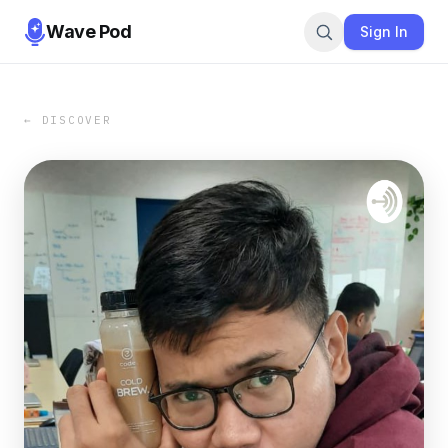
Wave Pod
Sign In
← DISCOVER