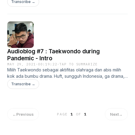
Awalnya dia mau ngirit, ehh tetep keluar duit hihihiyy!
Transcribe →
Audioblog #7 : Taekwondo during
Pandemic - Intro
MAY 29, 2021
·
00:19:22
·
TAP TO SUMMARIZE
Milih Taekwondo sebagai aktifitas olahraga dan abis milih
kok ada bumbu drama. Huft, sungguh Indonesia, ga drama,
ga afdol. Ihiy!
Transcribe →
←
Previous
Next
→
PAGE
1
OF
1