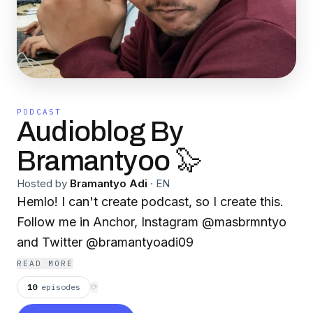
PODCAST
Audioblog By
Bramantyoo 🦭
Hosted by
Bramantyo Adi
·
EN
Hemlo! I can't create podcast, so I create this.
Follow me in Anchor, Instagram @masbrmntyo
and Twitter @bramantyoadi09
READ MORE
10
episodes
⟳