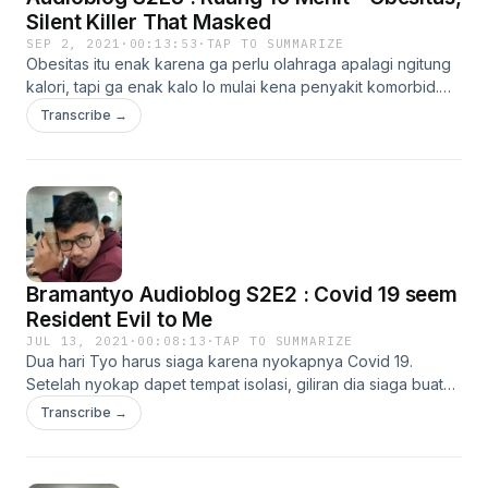
Silent Killer That Masked
SEP 2, 2021
·
00:13:53
·
TAP TO SUMMARIZE
Obesitas itu enak karena ga perlu olahraga apalagi ngitung
kalori, tapi ga enak kalo lo mulai kena penyakit komorbid.
Tyo sendiri obesitas, dan dia dapet cerita mindblowing.
Transcribe →
Simak disini.
Bramantyo Audioblog S2E2 : Covid 19 seem
Resident Evil to Me
JUL 13, 2021
·
00:08:13
·
TAP TO SUMMARIZE
Dua hari Tyo harus siaga karena nyokapnya Covid 19.
Setelah nyokap dapet tempat isolasi, giliran dia siaga buat
diri sendiri karena hasil swab dari kelurahan jaraknya
Transcribe →
seminggu.