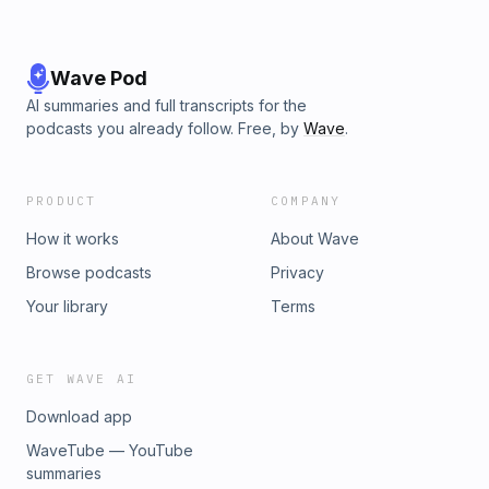
Wave Pod
AI summaries and full transcripts for the
podcasts you already follow. Free, by
Wave
.
PRODUCT
COMPANY
How it works
About Wave
Browse podcasts
Privacy
Your library
Terms
GET WAVE AI
Download app
WaveTube — YouTube
summaries