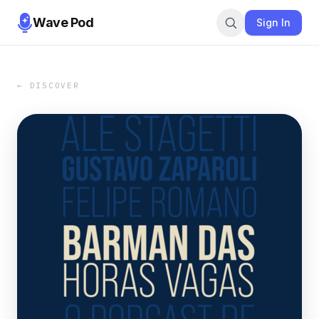
Wave Pod
Sign In
← DISCOVER