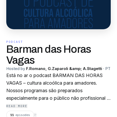
PODCAST
Barman das Horas
Vagas
Hosted by
F.Romano, G.Zaparoli &amp; A.Stagetti
·
PT
Está no ar o podcast BARMAN DAS HORAS
VAGAS – cultura alcoólica para amadores.
Nossos programas são preparados
especialmente para o público não profissional e
tem como objetivo principal a difusão da
READ MORE
coquetelaria e de cultura de forma geral, para
11
episodes
⟳