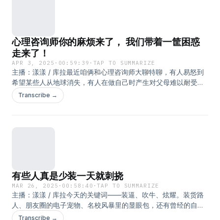
国民营养品品牌，有八十多年历史，秉承拜耳156 年制药经验，
用制药的标准做营养品拜耳水晶鱼油，鱼油中的钻石等级，小颗
无腥味好吞咽，独立包装卫生方便携带。-足量：2颗/1320毫克
心理咨询师你的麻烦来了， 我们带着一筐困惑
Omega-3，达到国际标准每日推荐摄入量。-高纯：纯度高达
95%，只有营养，没有杂质。-清透：高纯无氧化的高品质鱼
走来了！
油，才能呈现出这样水晶般的高透。如何获得专属福利下单？以
APR 3, 2025
·
00:59:39
·
TAP TO SUMMARIZE
下任一渠道均可购买1.复制口令：59￥CD9meBlHm65￥
主播：漾漾 / 库拉最近咱俩和心理咨询师大聊特聊，有人易怒到
https://m.tb.cn/h.65sXy7H&nbsp; CZ225 粉丝专享福利 到某宝
希望某些人从地球消失，有人在做自己时产生对父母难以耐受的
跳转粉丝专属福利购买页面2.在某宝搜索：拜耳或“One A
愧疚。龟毛如咱俩居然也难不倒咨询师，在咨询过程中醍醐灌顶
Transcribe →
Day”找到One A Day悦添天海外旗舰店（不要进错店啦），向客
N次，好一场心灵SPA！Glowe阁楼是一个专注于提供线上心理咨
服报暗号“热辣BB机”，即可获得专属链接！*口令长期有效，下
询服务的App，平台咨询师100%持证或心理科班毕业，在此基础
单记得备注节目名「热辣BB机」哦*BGM：shizukana umi-松田
上还需要通过笔试、面试、模拟个案等5层筛选，通过率不足
光由
3%，专业可靠。Glowe阁楼的不同之处在于：一次咨询包含50
分钟视频/语音+5天留言，性价比超高，适合长期咨询。50分钟
作为正式咨询的部分，5天的留言作为咨询师收集来访信息的工
具，帮助来访和咨询师更好的建立信任，提高咨询效率。大家可
有些人真是少装一天就刺挠
以下载Glowe阁楼App，注册时使用我们的播客专属邀请码
「bibiji」，可以享受100元优惠！BGM：I Can Dream, Can't I-
MAR 26, 2025
·
00:58:40
·
TAP TO SUMMARIZE
主播：漾漾 / 库拉今天的关键词——装逼、吹牛、炫耀。装货路
Bucky Pizzarelli
人、朋友圈的电子宠物、名校风暴里的显眼包，还有曾经的自
己，真的是少装一天就刺挠！好玩，装货是我朋友圈里最舍不得
Transcribe →