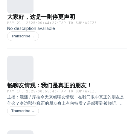
大家好，这是一则停更声明
MAY 21, 2025
·
00:44:27
·
TAP TO SUMMARIZE
No description available
Transcribe →
畅聊友情观：我们是真正的朋友！
MAY 14, 2025
·
00:55:46
·
TAP TO SUMMARIZE
主播：漾漾 / 库拉今天来畅聊友情观，在我们眼中真正的朋友是
什么？身边那些真正的朋友身上有何特质？是感受到被倾听、被
看见，是被支持，能共享喜悦，是互相付出和亏欠，是价值观的
Transcribe →
同频共振……感谢「优思益」对本期节目的大力支持！这才是我们
双眼真正的好朋友！复制口令到某宝跳转：
19￥c2TqV6lvmwe￥ https://m.tb.cn/h.6pqoTIn&nbsp; tG-