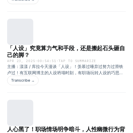
女儿；《半边天》播出20年后刘小样的播客对谈……感谢「雅诗
兰黛智妍胶原霜」对本期节目的大力支持，胶原抗老专家来了！
这是真正让我皮都展开了的好货！BGM：I Can Dream, Can't I-
Bucky Pizzarelli
「人设」究竟算力气和手段，还是搬起石头砸自
己的脚？
APR 23, 2025
·
00:54:51
·
TAP TO SUMMARIZE
主播：漾漾 / 库拉今天漫谈「人设」！羡慕过唾弃过努力过滑铁
卢过！有互联网博主的人设坍塌时刻，有职场玩转人设的巧思，
有反霸凌的不好惹人设，吃力不讨好的好大姐人设，打碎牙往肚
Transcribe →
里吞的和事佬人设，险些酿成塌天大祸的粗心人设……救命，好多
力气和手段！BGM：Summertime Daydream-Peter Sandberg
人心黑了！职场情场明争暗斗，人性幽微行为背