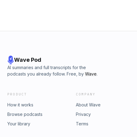
Wave Pod
AI summaries and full transcripts for the
podcasts you already follow. Free, by
Wave
.
PRODUCT
COMPANY
How it works
About Wave
Browse podcasts
Privacy
Your library
Terms