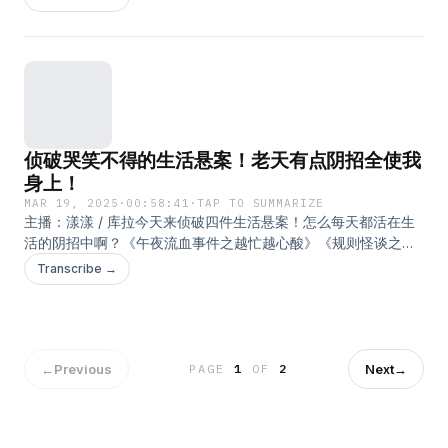
删的。BGM：I'm Lost-George Shearing
侦破哭笑不得的生活悬案！老天有点阴招全使我
身上！
MAR 19, 2025
·
00:58:41
·
TAP TO SUMMARIZE
主播：漾漾 / 库拉今天来侦破四件生活悬案！怎么每天都活在生
活的阴招中啊？《午夜流血事件之越忙越心酸》《规则怪谈之谁
是那个开窗的TA？》《血色清晨之张惠妹和结石的联系》《地铁
Transcribe →
惊情之靡靡哨音》把日常琐事当成人类未解之谜去盘，越盘越
有，越盘越精彩！BGM：You Are The Sunshine Of My Life-
Jack Jezzro And Friends
←
Previous
Next
→
PAGE
1
OF
2