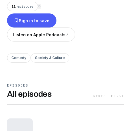
聊热点话题。希望我们都有勇气不走那条直线，而
11
episodes
⟳
是把握住一个又一个热辣的生活碎片！ 每周三晚
Sign in to save
20:00我们会扛着灭火器前来救火！ weibo/ 漾漾
@半个漾子 库拉 @库拉_Bing 邮箱/
Listen on Apple Podcasts
aotu_hezuo@163.com
Comedy
Society & Culture
EPISODES
All episodes
NEWEST FIRST