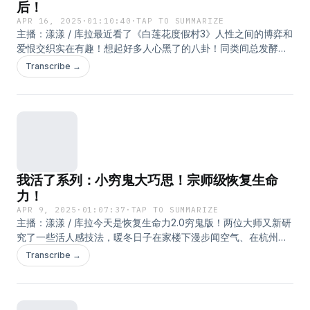
后！
APR 16, 2025
·
01:10:40
·
TAP TO SUMMARIZE
主播：漾漾 / 库拉最近看了《白莲花度假村3》人性之间的博弈和
爱恨交织实在有趣！想起好多人心黑了的八卦！同类间总发酵出
竞争，同类间也会发酵出微妙的爱；职场中关切里隐含的PUA，
Transcribe →
领导两虎相争员工的巧妙周旋；斗胆猜测恶评的心路历程……准备
卖剧本给白莲花剧组！BGM：I'm Lost-George Shearing
我活了系列：小穷鬼大巧思！宗师级恢复生命
力！
APR 9, 2025
·
01:07:37
·
TAP TO SUMMARIZE
主播：漾漾 / 库拉今天是恢复生命力2.0穷鬼版！两位大师又新研
究了一些活人感技法，暖冬日子在家楼下漫步闻空气、在杭州老
城区深巷里漫游、喝居家省钱鸡尾酒浸染白莲花度假村、用街景
Transcribe →
地图时光机回到过去、遛弯、撸别人家的狗、听OST……【本期
福利】感谢One A Day 对本期节目的支持！One A Day悦添天是
世界500强企业拜耳集团旗下的专业营养品品牌。拜耳作为世界
最大药企之一，发明了”世纪之药“阿司匹林。One A Day是美国