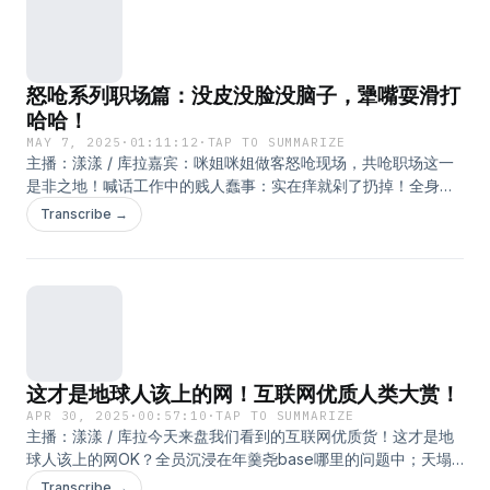
#22&gt;lD 热辣bb机粉丝专享BGM：That's All-Barney Kessel
怒呛系列职场篇：没皮没脸没脑子，犟嘴耍滑打
哈哈！
MAY 7, 2025
·
01:11:12
·
TAP TO SUMMARIZE
主播：漾漾 / 库拉嘉宾：咪姐咪姐做客怒呛现场，共呛职场这一
是非之地！喊话工作中的贱人蠢事：实在痒就剁了扔掉！全身上
下最硬的就是嘴！就算是甲方也掂量一下自己什么货色！出尔反
Transcribe →
尔还倒打一耙是大小脑长反了！众蠢归位的工作现场是好生热
闹！……信女愿大家在职场都能遇到正常人。BGM：I'm Lost-
George Shearing
这才是地球人该上的网！互联网优质人类大赏！
APR 30, 2025
·
00:57:10
·
TAP TO SUMMARIZE
主播：漾漾 / 库拉今天来盘我们看到的互联网优质货！这才是地
球人该上的网OK？全员沉浸在年羹尧base哪里的问题中；天塌
了还有爱在的大爱瞬间合集贴；重生之我在互联网做老钱妈妈的
Transcribe →