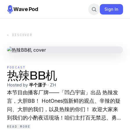
Wave Pod
Sign In
← DISCOVER
PODCAST
热辣BB机
Hosted by
半个漾子
·
ZH
本节目由播客厂牌——「凹凸宇宙」出品 热辣发
言，大胆BB！ HotOnes指新鲜的观点、辛辣的疑
问、大胆的我们，以及热辣的你们！ 欢迎大家来
到我们的小酌夜话现场！咱们主打百无禁忌、勇敢
怒呛、大声爆笑！我们聊生活屁事、聊原生家庭、
READ MORE