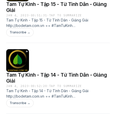
Tam Tự Kinh - Tập 15 - Từ Tỉnh Dân - Giảng
Giải
JAN 4, 2023
·
00:51:31
·
TAP TO SUMMARIZE
Tam Tự Kinh - Tập 15 - Từ Tỉnh Dân - Giảng Giải
http://bodetam.com.vn == #TamTuKinh
#TamTuKinhGiangGiai #TamTựKinh #TamTựKinhGiảngGiải
Transcribe →
#VươngỨngLân #Từ Tỉnh Dân #TuTinhDan #BoDeTam
#BồĐềTâm == Đội Ngũ Bồ Đề Tâm http://bodetam.com.vn
Tam Tự Kinh - Tập 14 - Từ Tỉnh Dân - Giảng
Giải
JAN 4, 2023
·
00:52:20
·
TAP TO SUMMARIZE
Tam Tự Kinh - Tập 14 - Từ Tỉnh Dân - Giảng Giải
http://bodetam.com.vn == #TamTuKinh
#TamTuKinhGiangGiai #TamTựKinh #TamTựKinhGiảngGiải
Transcribe →
#VươngỨngLân #Từ Tỉnh Dân #TuTinhDan #BoDeTam
#BồĐềTâm == Đội Ngũ Bồ Đề Tâm http://bodetam.com.vn