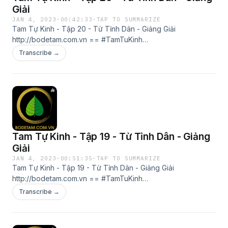
Giải
JAN 4, 2023
·
00:42:33
·
TAP TO SUMMARIZE
Tam Tự Kinh - Tập 20 - Từ Tỉnh Dân - Giảng Giải
http://bodetam.com.vn == #TamTuKinh
#TamTuKinhGiangGiai #TamTựKinh #TamTựKinhGiảngGiải
Transcribe →
#VươngỨngLân #Từ Tỉnh Dân #TuTinhDan #BoDeTam
#BồĐềTâm == Đội Ngũ Bồ Đề Tâm http://bodetam.com.vn
Tam Tự Kinh - Tập 19 - Từ Tỉnh Dân - Giảng
Giải
JAN 4, 2023
·
00:51:35
·
TAP TO SUMMARIZE
Tam Tự Kinh - Tập 19 - Từ Tỉnh Dân - Giảng Giải
http://bodetam.com.vn == #TamTuKinh
#TamTuKinhGiangGiai #TamTựKinh #TamTựKinhGiảngGiải
Transcribe →
#VươngỨngLân #Từ Tỉnh Dân #TuTinhDan #BoDeTam
#BồĐềTâm == Đội Ngũ Bồ Đề Tâm http://bodetam.com.vn