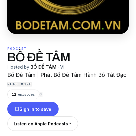
PODCAST
BỒ ĐỀ TÂM
Hosted by
BỒ ĐỀ TÂM
·
VI
Bồ Đề Tâm | Phát Bồ Đề Tâm Hành Bồ Tát Đạo
READ MORE
12
episodes
⟳
Sign in to save
Listen on Apple Podcasts