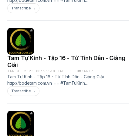
http://bodetam.com.vn == #TamTuKinh
#TamTuKinhGiangGiai #TamTựKinh #TamTựKinhGiảngGiải
Transcribe →
#VươngỨngLân #Từ Tỉnh Dân #TuTinhDan #BoDeTam
#BồĐềTâm == Đội Ngũ Bồ Đề Tâm http://bodetam.com.vn
Tam Tự Kinh - Tập 16 - Từ Tỉnh Dân - Giảng
Giải
JAN 4, 2023
·
00:56:40
·
TAP TO SUMMARIZE
Tam Tự Kinh - Tập 16 - Từ Tỉnh Dân - Giảng Giải
http://bodetam.com.vn == #TamTuKinh
#TamTuKinhGiangGiai #TamTựKinh #TamTựKinhGiảngGiải
Transcribe →
#VươngỨngLân #Từ Tỉnh Dân #TuTinhDan #BoDeTam
#BồĐềTâm == Đội Ngũ Bồ Đề Tâm http://bodetam.com.vn