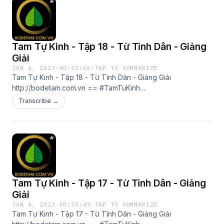
Tam Tự Kinh - Tập 18 - Từ Tỉnh Dân - Giảng
Giải
JAN 4, 2023
·
00:52:06
·
TAP TO SUMMARIZE
Tam Tự Kinh - Tập 18 - Từ Tỉnh Dân - Giảng Giải
http://bodetam.com.vn == #TamTuKinh
#TamTuKinhGiangGiai #TamTựKinh #TamTựKinhGiảngGiải
Transcribe →
#VươngỨngLân #Từ Tỉnh Dân #TuTinhDan #BoDeTam
#BồĐềTâm == Đội Ngũ Bồ Đề Tâm http://bodetam.com.vn
Tam Tự Kinh - Tập 17 - Từ Tỉnh Dân - Giảng
Giải
JAN 4, 2023
·
00:50:49
·
TAP TO SUMMARIZE
Tam Tự Kinh - Tập 17 - Từ Tỉnh Dân - Giảng Giải