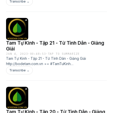
#TamTuKinhGiangGiai #TamTựKinh #TamTựKinhGiảngGiải
Transcribe →
#VươngỨngLân #Từ Tỉnh Dân #TuTinhDan #BoDeTam
#BồĐềTâm == Đội Ngũ Bồ Đề Tâm http://bodetam.com.vn
Tam Tự Kinh - Tập 21 - Từ Tỉnh Dân - Giảng
Giải
JAN 4, 2023
·
00:48:53
·
TAP TO SUMMARIZE
Tam Tự Kinh - Tập 21 - Từ Tỉnh Dân - Giảng Giải
http://bodetam.com.vn == #TamTuKinh
#TamTuKinhGiangGiai #TamTựKinh #TamTựKinhGiảngGiải
Transcribe →
#VươngỨngLân #Từ Tỉnh Dân #TuTinhDan #BoDeTam
#BồĐềTâm == Đội Ngũ Bồ Đề Tâm http://bodetam.com.vn
Tam Tự Kinh - Tập 20 - Từ Tỉnh Dân - Giảng