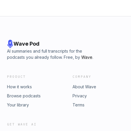
Wave Pod
AI summaries and full transcripts for the
podcasts you already follow. Free, by
Wave
.
PRODUCT
COMPANY
How it works
About Wave
Browse podcasts
Privacy
Your library
Terms
GET WAVE AI