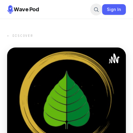
Wave Pod
Sign In
← DISCOVER