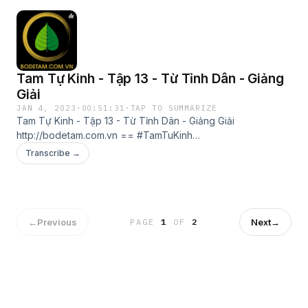
Tam Tự Kinh - Tập 13 - Từ Tỉnh Dân - Giảng
Giải
JAN 4, 2023
·
00:51:31
·
TAP TO SUMMARIZE
Tam Tự Kinh - Tập 13 - Từ Tỉnh Dân - Giảng Giải
http://bodetam.com.vn == #TamTuKinh
#TamTuKinhGiangGiai #TamTựKinh #TamTựKinhGiảngGiải
Transcribe →
#VươngỨngLân #Từ Tỉnh Dân #TuTinhDan #BoDeTam
#BồĐềTâm == Đội Ngũ Bồ Đề Tâm http://bodetam.com.vn
←
Previous
Next
→
PAGE
1
OF
2