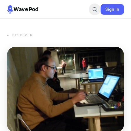
Wave Pod
Sign In
← DISCOVER