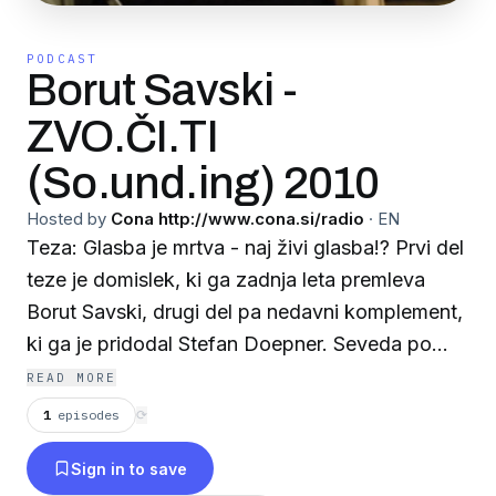
PODCAST
Borut Savski -
ZVO.ČI.TI
(So.und.ing) 2010
Hosted by
Cona http://www.cona.si/radio
·
EN
Teza: Glasba je mrtva - naj živi glasba!? Prvi del
teze je domislek, ki ga zadnja leta premleva
Borut Savski, drugi del pa nedavni komplement,
ki ga je pridodal Stefan Doepner. Seveda po
vzoru na izjavo Kralj je mrtev - naj živi kralj (ali
READ MORE
kraljica). Smisel originalnega klica je iskati v
1
episodes
⟳
transcendenci - torej: en kralj je resda mrtev - a
Sign in to save
tu je že nov kralj (ali kraljica). Sistem kraljevanja