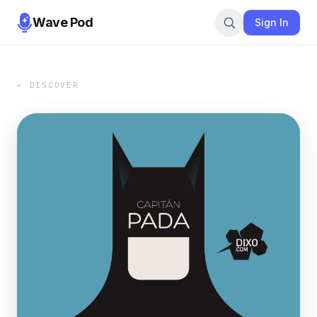
Wave Pod
Sign In
← DISCOVER