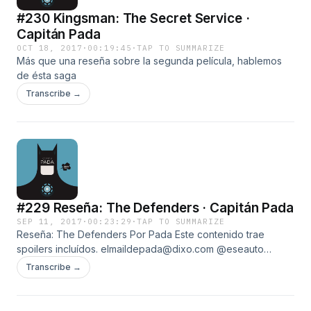
#230 Kingsman: The Secret Service ·
Capitán Pada
OCT 18, 2017
·
00:19:45
·
TAP TO SUMMARIZE
Más que una reseña sobre la segunda película, hablemos
de ésta saga
Transcribe →
#229 Reseña: The Defenders · Capitán Pada
SEP 11, 2017
·
00:23:29
·
TAP TO SUMMARIZE
Reseña: The Defenders Por Pada Este contenido trae
spoilers incluídos. elmaildepada@dixo.com @eseauto
elinstadepada La más reciente serie de televisión de
Transcribe →
Marvel-Netflix es un premio para todos aquellos que vieron
las dos temporadas de Daredevil y las primeras de Jessica
Jones, Luke Cage y Iron Fist. Y es que lo primero que