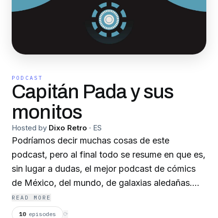
PODCAST
Capitán Pada y sus
monitos
Hosted by
Dixo Retro
·
ES
Podríamos decir muchas cosas de este
podcast, pero al final todo se resume en que es,
sin lugar a dudas, el mejor podcast de cómics
de México, del mundo, de galaxias aledañas.
Sólo en Dixo.
READ MORE
10
episodes
⟳