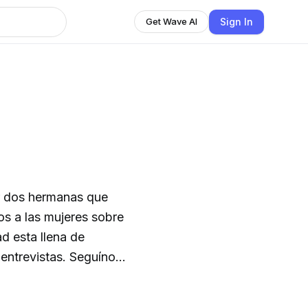
Sign In
Get Wave AI
r dos hermanas que
os a las mujeres sobre
stas. Seguínos