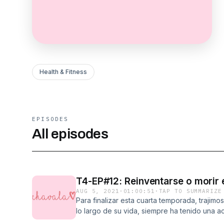
Health & Fitness
EPISODES
All episodes
T4-EP#12: Reinventarse o morir e
AUG 5, 2021
·
01:00:51
·
TAP TO SUMMARIZE
Para finalizar esta cuarta temporada, trajim
lo largo de su vida, siempre ha tenido una a
desde cambiar de trabajos hasta irse a vivir a