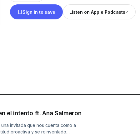
Sign in to save
Listen on Apple Podcasts
n el intento ft. Ana Salmeron
os una invitada que nos cuenta como a
ctitud proactiva y se reinventado
 otro país con toda su familia,