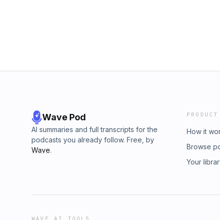
invitamxs a seguirnxs en nuestras redes socia
y LINKEDIN: chavala
PRODUCT
Wave Pod
AI summaries and full transcripts for the
How it wo
podcasts you already follow. Free, by
Browse p
Wave
.
Your libra
WAVE AI TOOLS