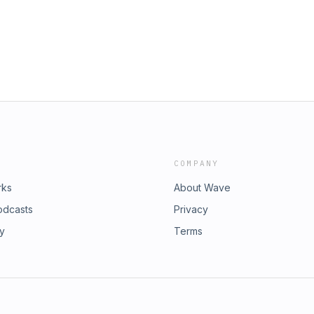
les: FB: chavala.net, IG:chavala_net
COMPANY
rks
About Wave
odcasts
Privacy
ry
Terms