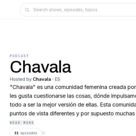
PODCAST
Chavala
Hosted by
Chavala
·
ES
"Chavala" es una comunidad femenina creada po
les gusta cuestionarse las cosas, dónde impulsam
todo a ser la mejor versión de ellas. Esta comunidad esta llena de
puntos de vista diferentes y por supuesto muchas entrevi
en Instagram: @chavala_net Facebook: @chavala.net YouTube:
READ MORE
Chavala
11
episodes
⟳