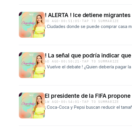
! ALERTA ! Ice detiene migr
3D AGO
·
00:51:05
·
TAP TO SUMMARIZE
¡ Ciudades donde se puede comprar casa má
! La señal que podría indicar que
6D AGO
·
00:50:21
·
TAP TO SUMMARIZE
¡ Vuelve el debate ! ¿Quien debería pagar la
El presidente de la FIFA propone
1W AGO
·
00:54:01
·
TAP TO SUMMARIZE
¡ Coca-Coca y Pepsi buscan reducir el tamañ