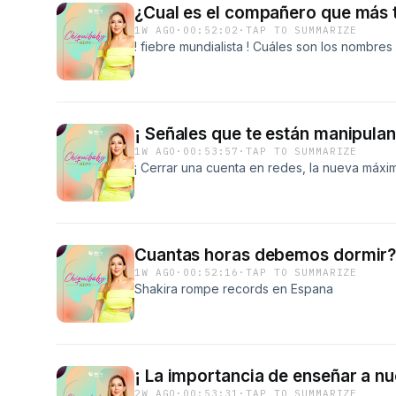
¿Cual es el compañero que más 
1W AGO
·
00:52:02
·
TAP TO SUMMARIZE
! fiebre mundialista ! Cuáles son los nombres
¡ Señales que te están manipula
1W AGO
·
00:53:57
·
TAP TO SUMMARIZE
¡ Cerrar una cuenta en redes, la nueva máxi
Cuantas horas debemos dormir
1W AGO
·
00:52:16
·
TAP TO SUMMARIZE
Shakira rompe records en Espana
¡ La importancia de enseñar a nu
2W AGO
·
00:53:31
·
TAP TO SUMMARIZE