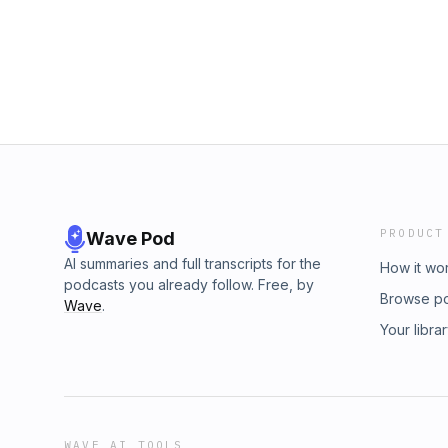
PRODUCT
Wave Pod
AI summaries and full transcripts for the
How it wo
podcasts you already follow. Free, by
Browse p
Wave
.
Your libra
WAVE AI TOOLS