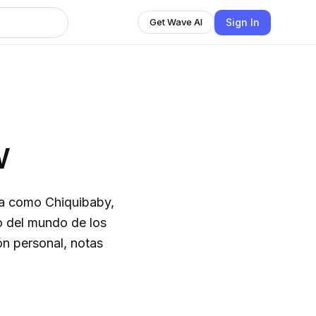
Sign In
Get Wave AI
w
da como Chiquibaby,
o del mundo de los
ón personal, notas