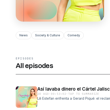
News
Society & Culture
Comedy
EPISODES
All episodes
Así lavaba dinero el Cártel Jal
2D AGO
·
00:53:02
·
TAP TO SUMMARIZE
Lili Estefan enfrenta a Gerard Piqué: el rec