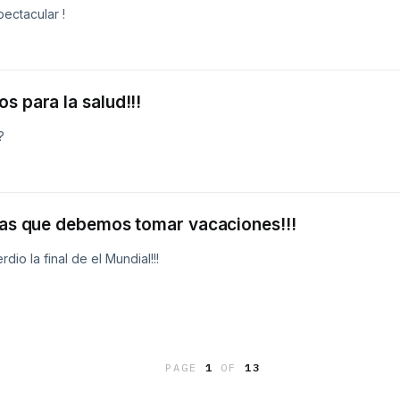
ectacular !
s para la salud!!!
?
 las que debemos tomar vacaciones!!!
io la final de el Mundial!!!
PAGE
1
OF
13