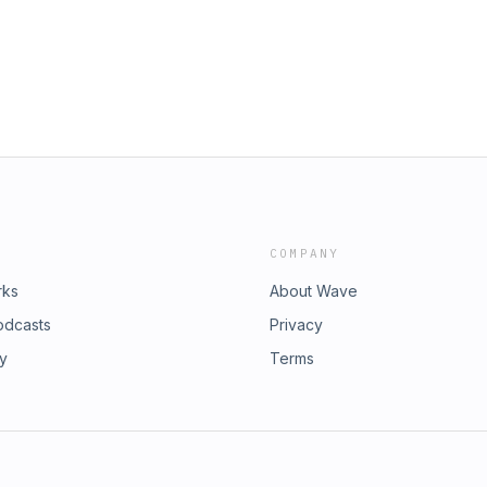
COMPANY
rks
About Wave
odcasts
Privacy
ry
Terms