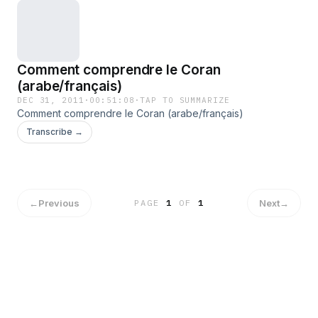
Comment comprendre le Coran
(arabe/français)
DEC 31, 2011
·
00:51:08
·
TAP TO SUMMARIZE
Comment comprendre le Coran (arabe/français)
Transcribe →
←
Previous
Next
→
PAGE
1
OF
1