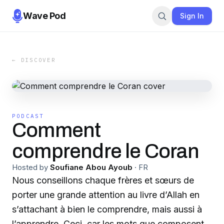
Wave Pod
Sign In
← DISCOVER
PODCAST
Comment
comprendre le Coran
Hosted by
Soufiane Abou Ayoub
·
FR
Nous conseillons chaque frères et sœurs de
porter une grande attention au livre d’Allah en
s’attachant à bien le comprendre, mais aussi à
l’apprendre. Ceci, car les mots que composent