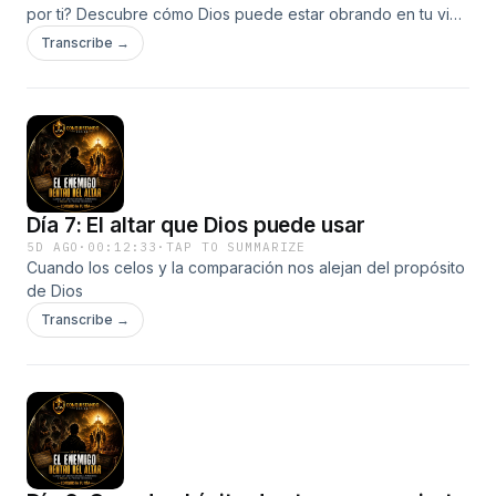
por ti? Descubre cómo Dios puede estar obrando en tu vida
a través de oraciones que quizá nunca escuchaste... pero
Transcribe →
que el cielo jamás ignoró."
Día 7: El altar que Dios puede usar
5D AGO
·
00:12:33
·
TAP TO SUMMARIZE
Cuando los celos y la comparación nos alejan del propósito
de Dios
Transcribe →