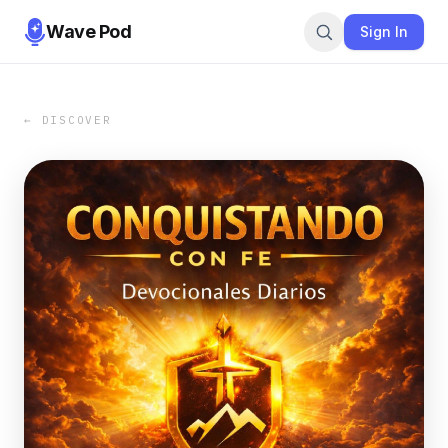
Wave Pod
Sign In
← DISCOVER