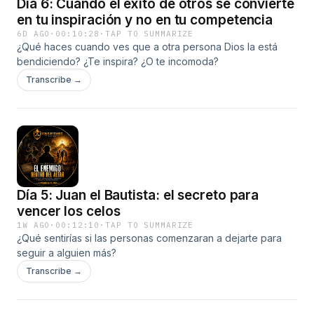
Día 6: Cuando el éxito de otros se convierte
en tu inspiración y no en tu competencia
6D AGO
·
00:10:28
·
TAP TO SUMMARIZE
¿Qué haces cuando ves que a otra persona Dios la está
bendiciendo? ¿Te inspira? ¿O te incomoda?
Transcribe →
Día 5: Juan el Bautista: el secreto para
vencer los celos
1W AGO
·
00:12:10
·
TAP TO SUMMARIZE
¿Qué sentirías si las personas comenzaran a dejarte para
seguir a alguien más?
Transcribe →