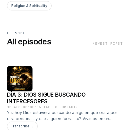
Religion & Spirituality
EPISODES
All episodes
NEWEST FIRST
DÍA 3: DIOS SIGUE BUSCANDO
INTERCESORES
3D AGO
·
00:08:56
·
TAP TO SUMMARIZE
Y si hoy Dios estuviera buscando a alguien que orara por
otra persona... y ese alguien fueras tú? Vivimos en un
mundo donde todos esperan recibir ayuda.
Transcribe →