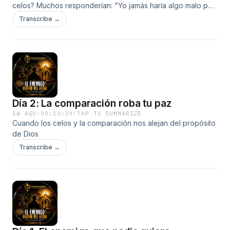
celos? Muchos responderían: "Yo jamás haría algo malo por
envidia."
Transcribe →
Día 2: La comparación roba tu paz
1W AGO
·
00:10:39
·
TAP TO SUMMARIZE
Cuando los celos y la comparación nos alejan del propósito
de Dios
Transcribe →