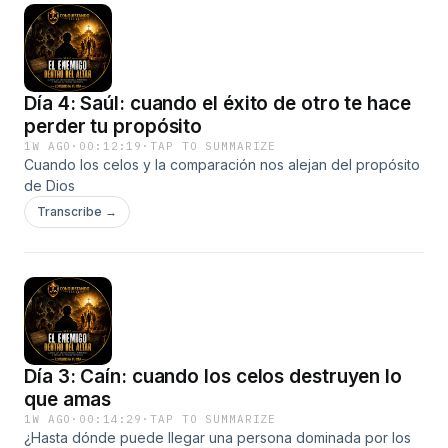
Día 4: Saúl: cuando el éxito de otro te hace
perder tu propósito
1W AGO
·
00:12:19
·
TAP TO SUMMARIZE
Cuando los celos y la comparación nos alejan del propósito
de Dios
Transcribe →
Día 3: Caín: cuando los celos destruyen lo
que amas
1W AGO
·
00:14:29
·
TAP TO SUMMARIZE
¿Hasta dónde puede llegar una persona dominada por los