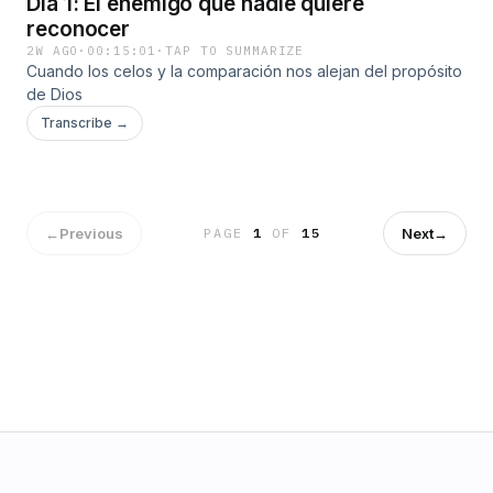
Día 1: El enemigo que nadie quiere
reconocer
2W AGO
·
00:15:01
·
TAP TO SUMMARIZE
Cuando los celos y la comparación nos alejan del propósito
de Dios
Transcribe →
←
Previous
Next
→
PAGE
1
OF
15