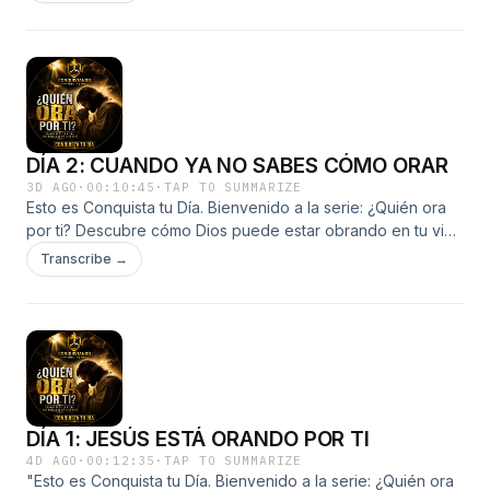
DÍA 2: CUANDO YA NO SABES CÓMO ORAR
3D AGO
·
00:10:45
·
TAP TO SUMMARIZE
Esto es Conquista tu Día. Bienvenido a la serie: ¿Quién ora
por ti? Descubre cómo Dios puede estar obrando en tu vida
a través de oraciones que quizá nunca escuchaste... pero
Transcribe →
que el cielo jamás ignoró."
DÍA 1: JESÚS ESTÁ ORANDO POR TI
4D AGO
·
00:12:35
·
TAP TO SUMMARIZE
"Esto es Conquista tu Día. Bienvenido a la serie: ¿Quién ora