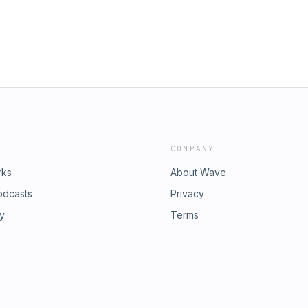
COMPANY
rks
About Wave
odcasts
Privacy
ry
Terms