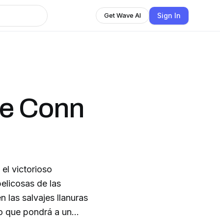
Sign In
Get Wave AI
de Conn
el victorioso
elicosas de las
n las salvajes llanuras
o que pondrá a un