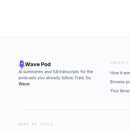
PRODUCT
Wave Pod
AI summaries and full transcripts for the
How it wo
podcasts you already follow. Free, by
Browse p
Wave
.
Your libra
WAVE AI TOOLS