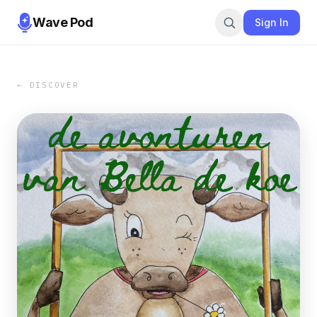
Wave Pod
Sign In
← DISCOVER