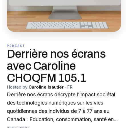
PODCAST
Derrière nos écrans
avec Caroline
CHOQFM 105.1
Hosted by
Caroline Isautier
·
FR
Derrière nos écrans décrypte l’impact sociétal
des technologies numériques sur les vies
quotidiennes des individus de 7 à 77 ans au
Canada : Education, consommation, santé en
général et santé mentale, relations humaines,