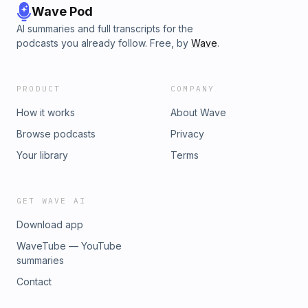
Wave Pod
AI summaries and full transcripts for the
podcasts you already follow. Free, by
Wave
.
PRODUCT
COMPANY
How it works
About Wave
Browse podcasts
Privacy
Your library
Terms
GET WAVE AI
Download app
WaveTube — YouTube
summaries
Contact