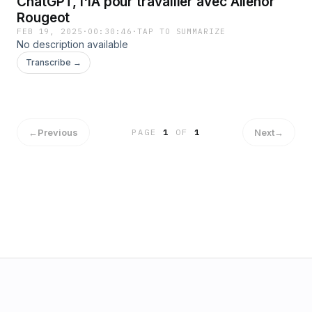
ChatGPT, l'IA pour travailler avec Aliénor
Rougeot
FEB 19, 2025
·
00:30:46
·
TAP TO SUMMARIZE
No description available
Transcribe →
←
Previous
Next
→
PAGE
1
OF
1