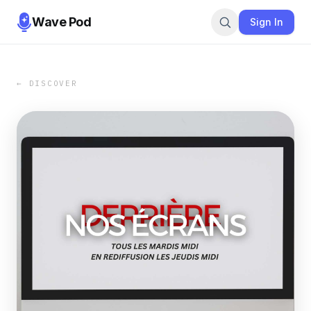
Wave Pod
Sign In
← DISCOVER