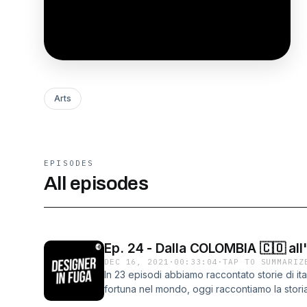
Arts
EPISODES
All episodes
Ep. 24 - Dalla COLOMBIA 🇨🇴 all'
DEC 16, 2021
·
00:33:04
·
TAP TO SUMMARIZ
In 23 episodi abbiamo raccontato storie di ital
fortuna nel mondo, oggi raccontiamo la stori
&amp; Service Designer che 5 anni fa ha lasci