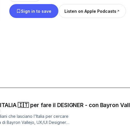
Italia
Sign in to save
Listen on Apple Podcasts
ITALIA 🇮🇹 per fare il DESIGNER - con Bayron Val
E
iani che lasciano l'Italia per cercare
a di Bayron Vallejo, UX/UI Designer
ato la Colombia per trasferirsi in