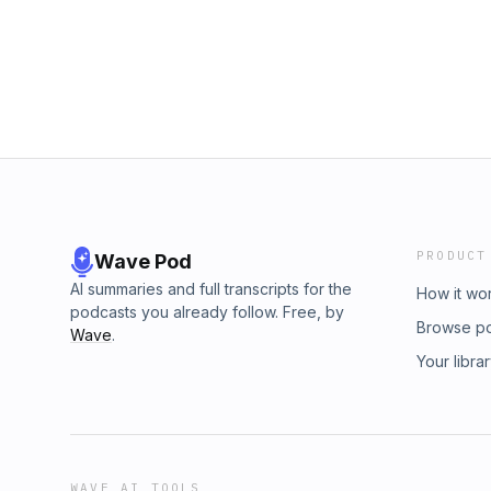
PRODUCT
Wave Pod
AI summaries and full transcripts for the
How it wo
podcasts you already follow. Free, by
Browse p
Wave
.
Your libra
WAVE AI TOOLS