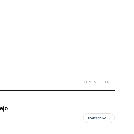
NEWEST FIRST
lejo
Transcribe →