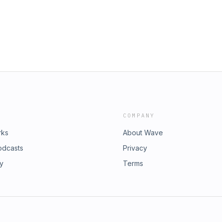
COMPANY
rks
About Wave
odcasts
Privacy
ry
Terms