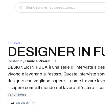
PODCAST
DESIGNER IN 
Hosted by
Davide Pisauri
·
IT
DESIGNER IN FUGA è una serie di interviste a desig
vivono e lavorano all'estero. Queste interviste sono utili per quei
designer che vogliono sapere: - come trovare lavoro
- sapere com'è il mondo del lavoro all'estero - co
emigrare - il rapporto con colleghi stranieri - le diff
READ MORE
estero nel mondo del lavoro - perchè lasciare l'Ital
11
episodes
⟳