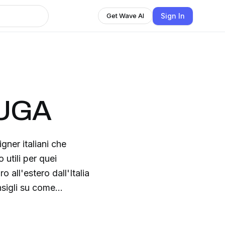
Sign In
Get Wave AI
FUGA
ner italiani che
 all'estero dall'Italia
nsigli su come
erenze tra Italia ed
ia - perchè tornare in