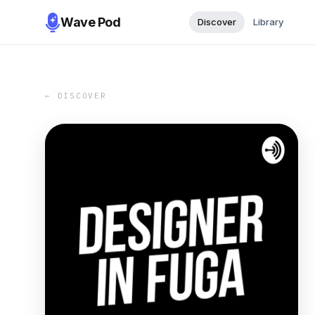
Wave Pod
Discover
Library
← DISCOVER