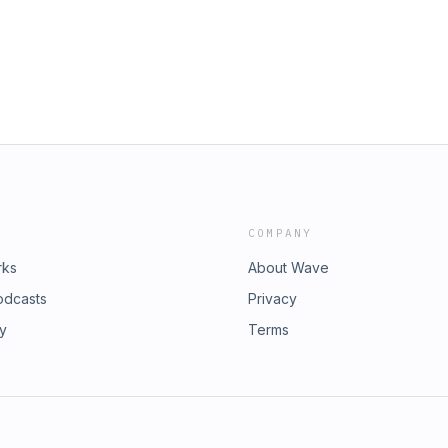
idadgenios.com. Marcos te espera
COMPANY
rks
About Wave
odcasts
Privacy
ry
Terms