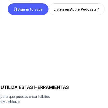
Sign in to save
Listen on Apple Podcasts
– UTILIZA ESTAS HERRAMIENTAS
E
s para que puedas crear hábitos
n Mumbler.io