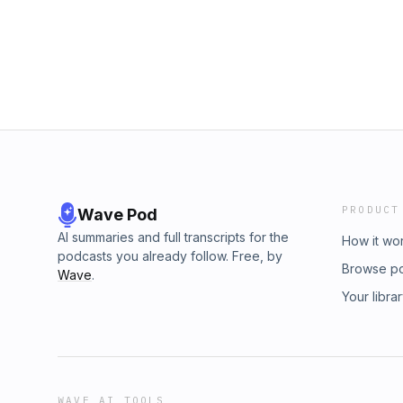
hoy mismo a la comunidad GENIOS en comun
dentro.
PRODUCT
Wave Pod
AI summaries and full transcripts for the
How it wo
podcasts you already follow. Free, by
Browse p
Wave
.
Your libra
WAVE AI TOOLS