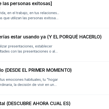
e las personas exitosas]
E
a, en el trabajo, en tus relaciones...
 que utilizan las personas exitosas
objetivo que se propongan. En este
les para tener éxito, tal y como
ímite'. ¿Quieres tener éxito en tu
erías estar usando ya (Y EL PORQUÉ HACERLO)
e a el libro 'Poder sin límites de
lizar presentaciones, establecer
ultades con las presentaciones o al
modo y no estás muy seguro de qué
os trucos para conseguir solucionar
incrementar está habilidad del
todo (DESDE EL PRIMER MOMENTO)
descubierto que el uso de gestos
E
o sea más memorable, confiable y
e tus emociones habituales, tu "hogar
señaremos los 7 gestos con las manos
rdinaria, la decisión de vivir en un
ón verbal, para que tus historias y
nte que puedas tomar. Descubre en
ica.
ntal (DESCUBRE AHORA CUAL ES)
E