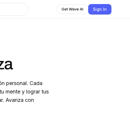
Sign In
Get Wave AI
za
ón personal. Cada
tu mente y lograr tus
ar. Avanza con