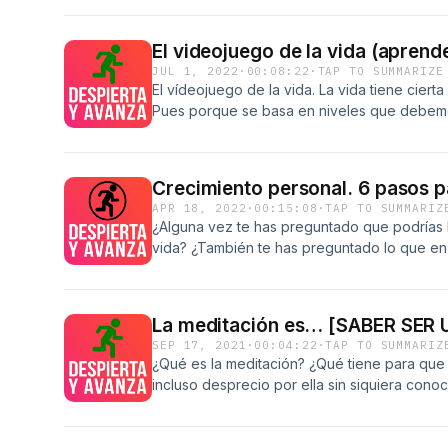
El videojuego de la vida (aprende
JUL 1, 2022
·
00:08:22
·
TAP TO SUMMARIZE
El vídeojuego de la vida. La vida tiene cierta
Pues porque se basa en niveles que debemo
hay algo muy importante que debes saber: Tu
realmente se encuentra al otro lado de lo 
sean los problemas que decidas afrontar, may
Crecimiento personal. 6 pasos p
lado de ellos. Estás destinado a más, puedes 
APR 18, 2022
·
00:15:08
·
TAP TO SUMMARIZ
chipsa que encienda tu verdadero destino.
¿Alguna vez te has preguntado que podrías h
vida? ¿También te has preguntado lo que en 
En realidad es un hábito. Descubre hoy mis
tranformar tu vida. En este vídeo te explico
siempre has necesitado para realizar esa tr
La meditación es… [SABER SER
SEP 17, 2021
·
00:04:22
·
TAP TO SUMMARIZ
¿Qué es la meditación? ¿Qué tiene para que 
incluso desprecio por ella sin siquiera conoc
del autoconocimiento. El resultado es saber 
nos permite estar por y en un momento con
reflexiones que tanto necesitamos. Ese mom