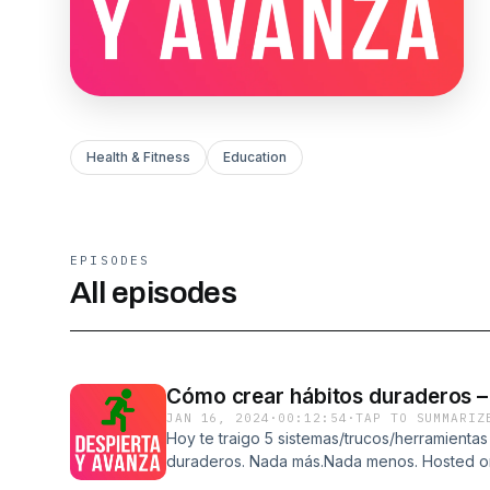
Health & Fitness
Education
EPISODES
All episodes
Cómo crear hábitos duraderos 
JAN 16, 2024
·
00:12:54
·
TAP TO SUMMARIZ
Hoy te traigo 5 sistemas/trucos/herramienta
duraderos. Nada más.Nada menos. Hosted o