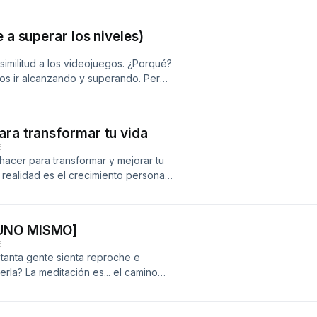
 a superar los niveles)
 similitud a los videojuegos. ¿Porqué?
s ir alcanzando y superando. Pero
 siguiente nivel en la vida
que más temes. Cuanto más grandes
or será el éxito que vive al otro
ara transformar tu vida
lograrlo, y este episodio será la
E
acer para transformar y mejorar tu
realidad es el crecimiento personal?
mo cómo crear nuevos hábitos y
 lo que es y comparto los 6 pasas que
ansformación.
 UNO MISMO]
E
tanta gente sienta reproche e
erla? La meditación es... el camino
ser uno mismo. Es la herramienta que
 nosotros mismo. Ese momento de
ento de reflexión al que accede de