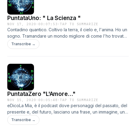
PuntataUno: " La Scienza "
NOV 17, 2020
·
00:07:53
·
TAP TO SUMMARIZE
Contadino quantico. Coltivo la terra, il cielo e, l'anima. Ho un
sogno. Tramandare un mondo migliore di come l'ho trovato.
Parole, musica e, condivisione... in pochi minuti.
Transcribe →
PuntataZero "L'Amore..."
NOV 15, 2020
·
00:05:48
·
TAP TO SUMMARIZE
eDicoLa Mia, è il podcast dove personaggi del passato, del
presente e, del futuro, lasciano una frase, un immagine, una
scia di se su cui cercheremo d'imbellirci per rigenerare il
Transcribe →
mondo.Contadino quantico, coltivo la terra, il cielo e, l'anima.
Ho un sogno. Tramandare un mondo migliore di come l'ho