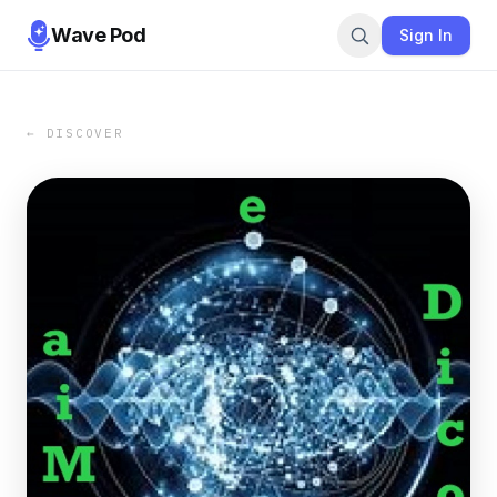
Wave Pod
Sign In
← DISCOVER