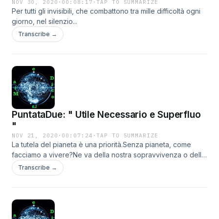
NOV 30, 2020
·
00:08:17
·
TAP TO SUMMARIZE
Per tutti gli invisibili, che combattono tra mille difficoltà ogni
giorno, nel silenzio...
Transcribe →
PuntataDue: " Utile Necessario e Superfluo
"
NOV 21, 2020
·
00:07:24
·
TAP TO SUMMARIZE
La tutela del pianeta è una priorità.Senza pianeta, come
facciamo a vivere?Ne va della nostra sopravvivenza o della
nostra estinzione.
Transcribe →