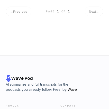
trovato.Parole, musica e, condivisione... in pochi minuti.
←
Previous
Next
→
PAGE
1
OF
1
Wave Pod
AI summaries and full transcripts for the
podcasts you already follow. Free, by
Wave
.
PRODUCT
COMPANY