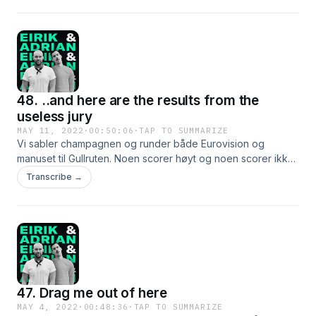
48. ..and here are the results from the
useless jury
MAY 11, 2022
·
00:50:06
·
TAP TO SUMMARIZE
Vi sabler champagnen og runder både Eurovision og
manuset til Gullruten. Noen scorer høyt og noen scorer ikke i
det hele tatt. JK. Heia Norge!
Transcribe →
47. Drag me out of here
MAY 4, 2022
·
00:48:36
·
TAP TO SUMMARIZE