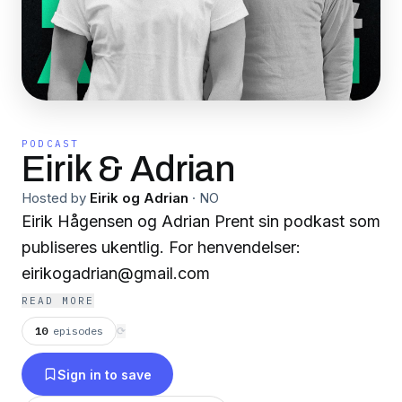
PODCAST
Eirik & Adrian
Hosted by
Eirik og Adrian
·
NO
Eirik Hågensen og Adrian Prent sin podkast som
publiseres ukentlig. For henvendelser:
eirikogadrian@gmail.com
READ MORE
10
episodes
⟳
Sign in to save