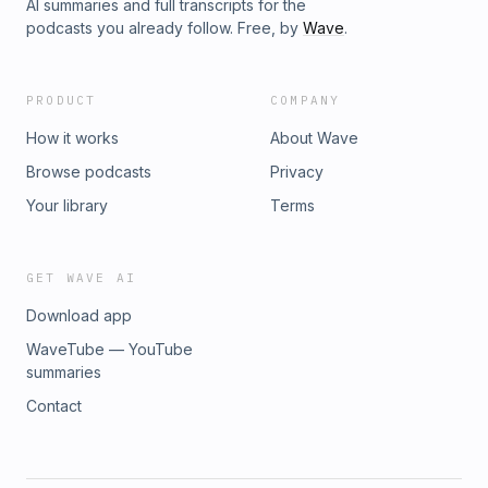
AI summaries and full transcripts for the
podcasts you already follow. Free, by
Wave
.
PRODUCT
COMPANY
How it works
About Wave
Browse podcasts
Privacy
Your library
Terms
GET WAVE AI
Download app
WaveTube — YouTube
summaries
Contact