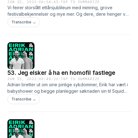
JUN 22, 2022
·
00:54:45
·
TAP TO SUMMARIZE
Vi feirer storslått ettårsjublileum med mimring, grove
festivalbekjennelser og mye mer. Og dere, dere henger vel
på?
Transcribe →
53. Jeg elsker å ha en homofil fastlege
JUN 15, 2022
·
00:48:20
·
TAP TO SUMMARIZE
Adrian bretter ut om sine pinlige sykdommer, Eirik har vært i
babyshower og begge planlegger søknaden sin til Squid
Game: The Challenge.
Transcribe →