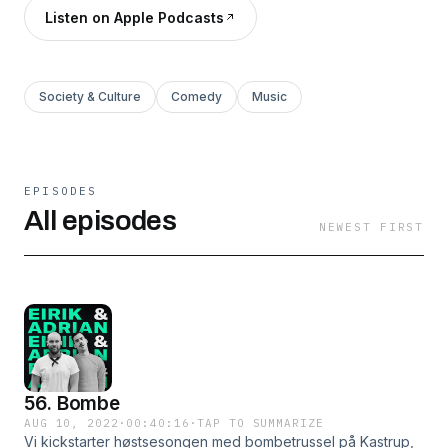
Listen on Apple Podcasts
Society & Culture
Comedy
Music
EPISODES
All episodes
NEWEST FIRST
56. Bombe
AUG 10, 2022
·
00:40:16
·
TAP TO SUMMARIZE
Vi kickstarter høstsesongen med bombetrussel på Kastrup,