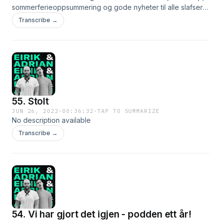
sommerferieoppsummering og gode nyheter til alle slafsere
der ute.
Transcribe →
55. Stolt
JUN 26, 2022
·
00:36:32
·
TAP TO SUMMARIZE
No description available
Transcribe →
54. Vi har gjort det igjen - podden ett år!