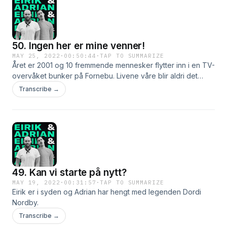
50. Ingen her er mine venner!
MAY 25, 2022
·
00:50:44
·
TAP TO SUMMARIZE
Året er 2001 og 10 fremmende mennesker flytter inn i en TV-
overvåket bunker på Fornebu. Livene våre blir aldri det
samme igjen. Hør også om Eirik sin rekord-romantiske uke
Transcribe →
og Adrian sin såre historie om ungt utenforskap i ukas berg-
og dalbane av en episode.&nbsp;
49. Kan vi starte på nytt?
MAY 19, 2022
·
00:31:57
·
TAP TO SUMMARIZE
Eirik er i syden og Adrian har hengt med legenden Dordi
Nordby.
Transcribe →