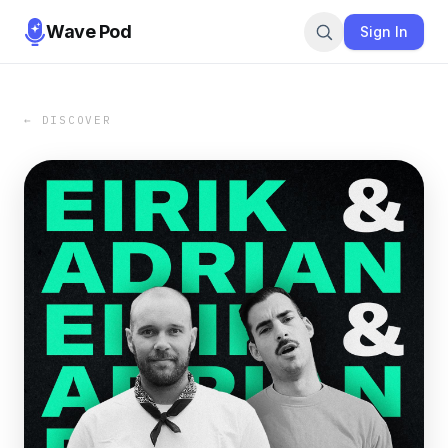
Wave Pod
Sign In
← DISCOVER