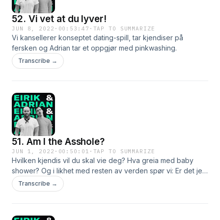
52. Vi vet at du lyver!
JUN 8, 2022
·
00:53:47
·
TAP TO SUMMARIZE
Vi kansellerer konseptet dating-spill, tar kjendiser på
fersken og Adrian tar et oppgjør med pinkwashing.
Transcribe →
51. Am I the Asshole?
JUN 1, 2022
·
00:50:01
·
TAP TO SUMMARIZE
Hvilken kjendis vil du skal vie deg? Hva greia med baby
shower? Og i likhet med resten av verden spør vi: Er det jeg
som er rasshølet?
Transcribe →