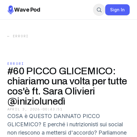
Wave Pod
Sign In
←
ERRORI
ERRORI
#60 PICCO GLICEMICO:
chiariamo una volta per tutte
cos'è ft. Sara Olivieri
@iniziolunedì
APRIL 3, 2026
·
00:43:51
COSA è QUESTO DANNATO PICCO
GLICEMICO? E perché i nutrizionisti sui social
non riescono a mettersi d'accordo? Parliamone