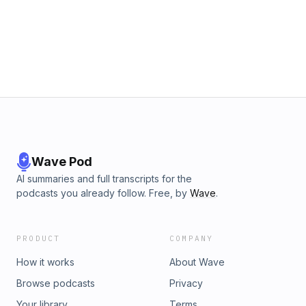
noche más larga de una joven que ya desde niña sabía que
había cosas que no todos podían ver. Hosted by
Simplecast, an AdsWizz company. See pcm.adswizz.com for
information about our collection and use of personal data
for advertising.
Wave Pod
AI summaries and full transcripts for the
podcasts you already follow. Free, by
Wave
.
PRODUCT
COMPANY
How it works
About Wave
Browse podcasts
Privacy
Your library
Terms