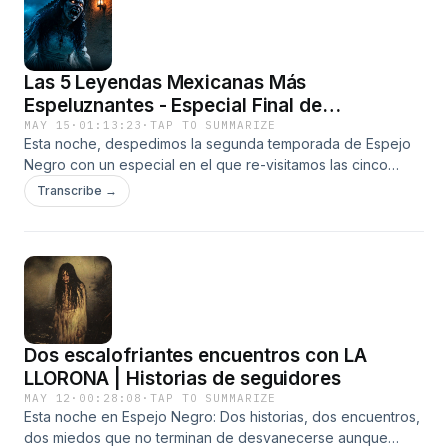
no las dejaste, hasta que un niño dice que otros niños lo
llaman desde los árboles para jugar, hasta que recibes una
llamada con la voz de tu hijo mientras tu hijo duerme en su
Las 5 Leyendas Mexicanas Más
cuarto. Hosted by Simplecast, an AdsWizz company. See
pcm.adswizz.com for information about our collection and
Espeluznantes - Especial Final de
use of personal data for advertising.
Temporada 2 Espejo Negro
MAY 15
·
01:13:23
·
TAP TO SUMMARIZE
Esta noche, despedimos la segunda temporada de Espejo
Negro con un especial en el que re-visitamos las cinco
leyendas mexicanas más aterradoras relatadas en el
Transcribe →
podcast. ¿Estás listo para mirar lo que se esconde detrás
del espejo? Hosted by Simplecast, an AdsWizz company.
See pcm.adswizz.com for information about our collection
and use of personal data for advertising.
Dos escalofriantes encuentros con LA
LLORONA | Historias de seguidores
MAY 12
·
00:28:08
·
TAP TO SUMMARIZE
Esta noche en Espejo Negro: Dos historias, dos encuentros,
dos miedos que no terminan de desvanecerse aunque