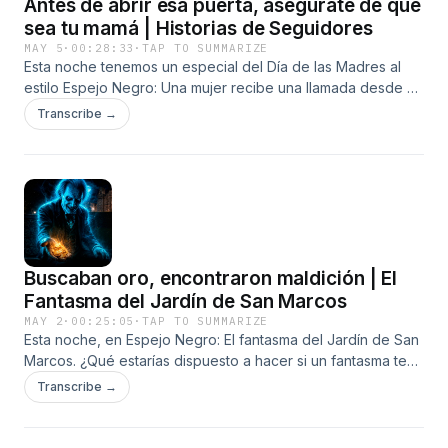
Antes de abrir esa puerta, asegúrate de que
sea tu mamá | Historias de Seguidores
MAY 5
·
00:28:33
·
TAP TO SUMMARIZE
Esta noche tenemos un especial del Día de las Madres al
estilo Espejo Negro: Una mujer recibe una llamada desde un
celular que ya no tenía línea. Una mecedora empieza a
Transcribe →
moverse cuando un bebé no deja de llorar. Y en Colombia,
un muchacho escucha a su mamá llamándolo desde el patio,
mientras ella duerme dentro de la casa. Antes de abrir una
puerta, antes de contestar una llamada, antes de seguir una
voz en la madrugada… asegúrate de que realmente sea tu
madre. Hosted by Simplecast, an AdsWizz company. See
pcm.adswizz.com for information about our collection and
Buscaban oro, encontraron maldición | El
use of personal data for advertising.
Fantasma del Jardín de San Marcos
MAY 2
·
00:25:05
·
TAP TO SUMMARIZE
Esta noche, en Espejo Negro: El fantasma del Jardín de San
Marcos. ¿Qué estarías dispuesto a hacer si un fantasma te
revelara la ubicación exacta de un tesoro enterrado? En el
Transcribe →
jardín de San Marcos, una obsesión nacida de la avaricia
llevó a tres amigos a buscar 500 centenarios de oro... sin
saber que el precio a pagar era mancharse las manos de su