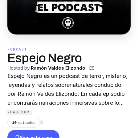
PODCAST
Espejo Negro
Hosted by
Ramón Valdés Elizondo
·
ES
Espejo Negro es un podcast de terror, misterio,
leyendas y relatos sobrenaturales conducido
por Ramón Valdés Elizondo. En cada episodio
encontrarás narraciones inmersivas sobre lo
paranormal, criaturas, apariciones, enigmas
READ MORE
inquietantes y leyendas que han marcado
10
episodes
⟳
distintas culturas. Si te apasionan el horror, el
Sign in to save