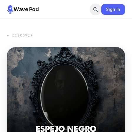
Wave Pod
Sign In
← DISCOVER