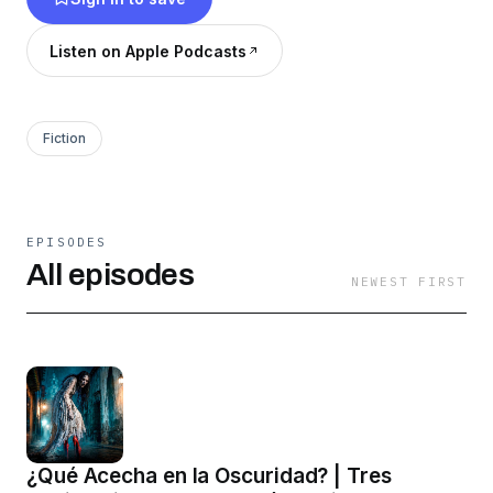
suspenso, lo extraño y lo desconocido, este
podcast es para ti. ¿Te atreves a mirar dentro
Listen on Apple Podcasts
del Espejo Negro?
Fiction
EPISODES
All episodes
NEWEST FIRST
¿Qué Acecha en la Oscuridad? | Tres